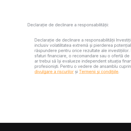
Declarație de declinare a responsabilității:
Declarație de declinare a responsabilității Investiți
inclusiv volatilitatea extremă și pierderea potențial
răspundere pentru orice rezultate ale investițiilor.
sfaturi financiare, o recomandare sau o ofertă de a
ar trebui să își evalueze independent situația financ
profesioniști. Pentru o vedere de ansamblu cuprin
divulgare a riscurilor
și
Termenii și condițiile
.