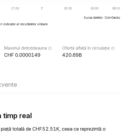
Sursa datelor: CoinGecko
 indicator al rezultatelor viitoare.
Maximul dintotdeauna
Ofertă aflată în circulație
0.0000149
420.69B
ecvente
 timp real
 piață totală de CHF52.51K, ceea ce reprezintă o