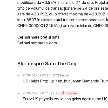
modificare de +6.98% în ultimele 24 de ore. Preț
timp ce volumul de tranzacționare pe 24 de ore este
este de 420.69B, cu o ofertă maximă de 420.69B. În
locul 6507 în clasamentul tuturor criptomonedelor. Î
CHF0.000000124531 și un nivel minim de CHF0.
Cel mai mare preț și data
Cel mai mic preț și data
Știri despre Sato The Dog
2026-08-07 07:26
(UTC)
Neutru
US Helps Prop Up Yen, but Japan Demands Tr
2026-08-07 07:18
(UTC)
În scădere
Euro: US payrolls could cap gains against the 