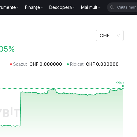
trumente
Finanțe
Descoperă
Mai mult
CHF
.05%
Scăzut
CHF
0.000000
Ridicat
CHF
0.000000