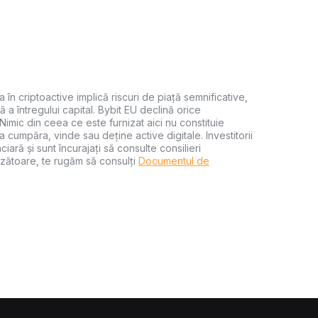
a în criptoactive implică riscuri de piață semnificative,
ă a întregului capital. Bybit EU declină orice
 Nimic din ceea ce este furnizat aici nu constituie
 cumpăra, vinde sau deține active digitale. Investitorii
iară și sunt încurajați să consulte consilieri
zătoare, te rugăm să consulți
Documentul de