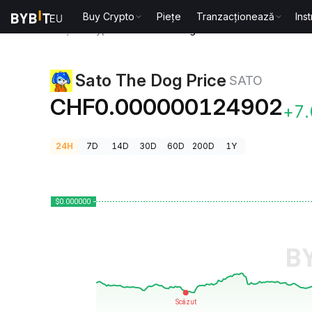
Buy Crypto
Piețe
Tranzacționează
Ins
Prețuri Crypto
Sato The Dog Price SATO
Sato The Dog Price
SATO
CHF0.000000124902
+7
24H
7D
14D
30D
60D
200D
1Y