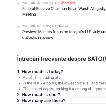
2026-08-07 06:58
(UTC)
În scădere
Federal Reserve Chairman Kevin Warsh Allegedly 
Meeting
2026-08-07 06:35
(UTC)
Neutru
Preview: Markets focus on tonight's U.S. July un
outlooks in review
Întrebări frecvente despre SATO
1. How much is today?
As of , () is trading at .
In the last 24 hours, the lowest price is , and the 
The market cap is , ranking it # among all cryptoc
2. How much is one ?
3. How many are there?