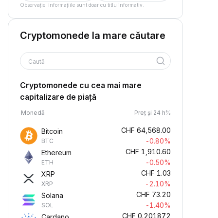
Observație: informațiile sunt doar cu titlu informativ.
Cryptomonede la mare căutare
Caută
Cryptomonede cu cea mai mare
capitalizare de piață
Monedă
Preț și 24 h%
CHF
64,568.00
Bitcoin
-0.80%
BTC
CHF
1,910.60
Ethereum
-0.50%
ETH
CHF
1.03
XRP
-2.10%
XRP
CHF
73.20
Solana
-1.40%
SOL
CHF
0.201872
Cardano