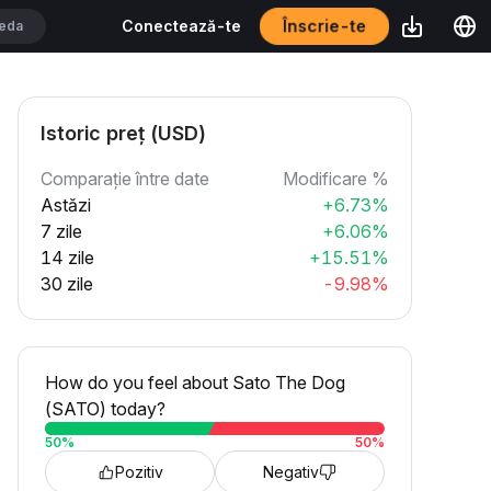
Înscrie-te
Conectează-te
Istoric preț (USD)
Comparație între date
Modificare %
Astăzi
+6.73%
7 zile
+6.06%
14 zile
+15.51%
30 zile
-9.98%
How do you feel about Sato The Dog
(SATO) today?
50
%
50
%
Pozitiv
Negativ