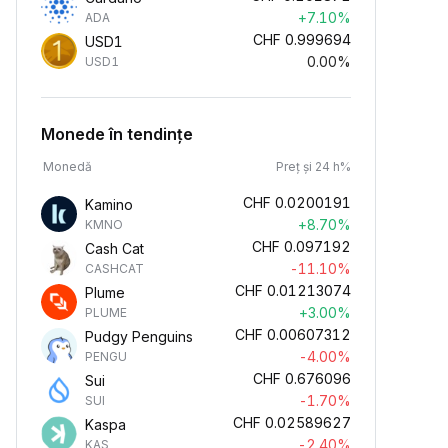
+7.10%
ADA
CHF
0.999694
USD1
0.00%
USD1
Monede în tendințe
Monedă
Preț și 24 h%
CHF
0.0200191
Kamino
+8.70%
KMNO
CHF
0.097192
Cash Cat
-11.10%
CASHCAT
CHF
0.01213074
Plume
+3.00%
PLUME
CHF
0.00607312
Pudgy Penguins
-4.00%
PENGU
CHF
0.676096
Sui
-1.70%
SUI
CHF
0.02589627
Kaspa
-2.40%
KAS