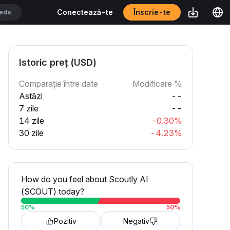
Înscrie-te
Conectează-te
Istoric preț (USD)
Comparație între date
Modificare %
Astăzi
--
7 zile
--
14 zile
-0.30%
30 zile
-4.23%
How do you feel about Scoutly AI
(SCOUT) today?
50
%
50
%
Pozitiv
Negativ