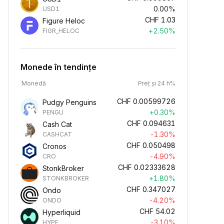
0.00%
USD1
CHF
1.03
Figure Heloc
+2.50%
FIGR_HELOC
Monede în tendințe
Monedă
Preț și 24 h%
CHF
0.00599726
Pudgy Penguins
+0.30%
PENGU
CHF
0.094631
Cash Cat
-1.30%
CASHCAT
CHF
0.050498
Cronos
-4.90%
CRO
CHF
0.02333628
StonkBroker
+1.80%
STONKBROKER
CHF
0.347027
Ondo
-4.20%
ONDO
CHF
54.02
Hyperliquid
-3.10%
HYPE