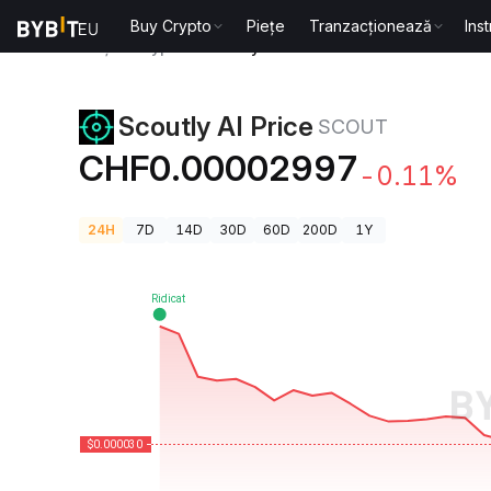
Buy Crypto
Piețe
Tranzacționează
Ins
Prețuri Crypto
Scoutly AI Price SCOUT
Scoutly AI Price
SCOUT
CHF0.00002997
-0.11%
24H
7D
14D
30D
60D
200D
1Y