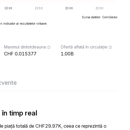
Sursa datelor: CoinGecko
 indicator al rezultatelor viitoare.
Maximul dintotdeauna
Ofertă aflată în circulație
0.015377
1.00B
ecvente
în timp real
e piață totală de CHF29.97K, ceea ce reprezintă o