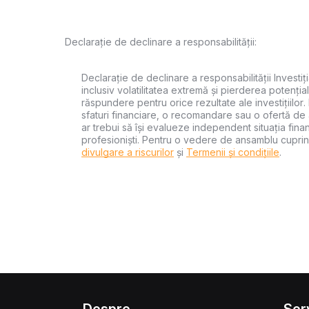
Declarație de declinare a responsabilității:
Declarație de declinare a responsabilității Investiți
inclusiv volatilitatea extremă și pierderea potențial
răspundere pentru orice rezultate ale investițiilor.
sfaturi financiare, o recomandare sau o ofertă de a
ar trebui să își evalueze independent situația financ
profesioniști. Pentru o vedere de ansamblu cuprin
divulgare a riscurilor
și
Termenii și condițiile
.