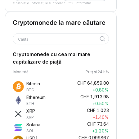
Observație: informațiile sunt doar cu titlu informativ.
Cryptomonede la mare căutare
Caută
Cryptomonede cu cea mai mare
capitalizare de piață
Monedă
Preț și 24 h%
CHF
64,859.00
Bitcoin
+0.80%
BTC
CHF
1,913.98
Ethereum
+0.50%
ETH
CHF
1.023
XRP
-1.40%
XRP
CHF
73.64
Solana
+1.20%
SOL
CHF
0.999867
USD1