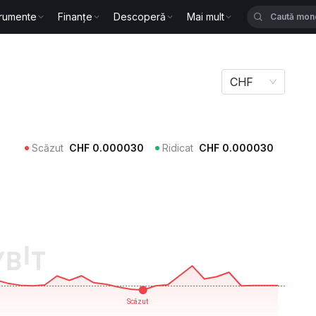
trumente
Finanțe
Descoperă
Mai mult
CHF
Scăzut
CHF
0.000030
Ridicat
CHF
0.000030