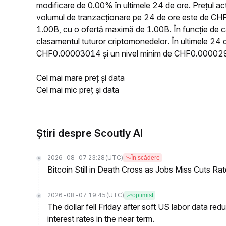
modificare de 0.00% în ultimele 24 de ore. Prețul
volumul de tranzacționare pe 24 de ore este de CHF4
1.00B, cu o ofertă maximă de 1.00B. În funcție de c
clasamentul tuturor criptomonedelor. În ultimele 24
CHF0.00003014 și un nivel minim de CHF0.00002
Cel mai mare preț și data
Cel mai mic preț și data
Știri despre Scoutly AI
2026-08-07 23:28
(UTC)
În scădere
Bitcoin Still in Death Cross as Jobs Miss Cuts R
2026-08-07 19:45
(UTC)
optimist
The dollar fell Friday after soft US labor data re
interest rates in the near term.