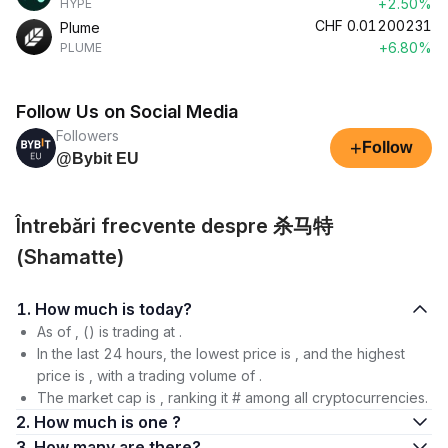
+2.50%
HYPE
CHF
0.01200231
Plume
+6.80%
PLUME
Follow Us on Social Media
Followers
+
Follow
@Bybit EU
Întrebări frecvente despre 杀马特
(Shamatte)
1. How much is today?
As of , () is trading at .
In the last 24 hours, the lowest price is , and the highest
price is , with a trading volume of .
The market cap is , ranking it # among all cryptocurrencies.
2. How much is one ?
3. How many are there?