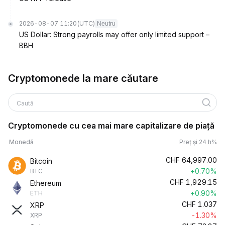
2026-08-07 11:20
(UTC)
Neutru
US Dollar: Strong payrolls may offer only limited support –
BBH
Cryptomonede la mare căutare
Caută
Cryptomonede cu cea mai mare capitalizare de piață
Monedă
Preț și 24 h%
CHF
64,997.00
Bitcoin
+0.70%
BTC
CHF
1,929.15
Ethereum
+0.90%
ETH
CHF
1.037
XRP
-1.30%
XRP