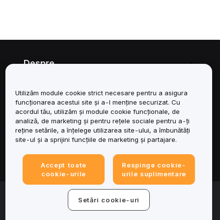
Despre
Servicii
Utilizăm module cookie strict necesare pentru a asigura
funcționarea acestui site și a-l menține securizat. Cu
Asistență
acordul tău, utilizăm și module cookie funcționale, de
analiză, de marketing și pentru rețele sociale pentru a-ți
reține setările, a înțelege utilizarea site-ului, a îmbunătăți
Produse
site-ul și a sprijini funcțiile de marketing și partajare.
Juridic
Accept toate
Respinge cookie-
cookie-urile
urile suplimentare
© 2025-2026 Bybit.eu. All rights reserved.
Setări cookie-uri
Condițiile de utilizare a serviciului
|
Termene de
confidențialitate
|
Impressum (Informații legale)
|
Centru de