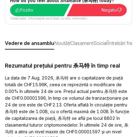
How do you feel about Shamatte (杀马特) today?
Pozitiv
Negativ
Observație: informațiile sunt doar cu titlu informativ.
Vedere de ansamblu
Noutăți
Clasament
Social
Întrebări fre
Rezumatul prețului pentru 杀马特 în timp real
La data de 7 Aug. 2026, 杀马特 are o capitalizare de piață
totală de CHF15.96K, ceea ce reprezintă o modificare de
0.00% în ultimele 24 de ore. Prețul actual pentru 杀马特 este
de CHF0.00001596, în timp ce volumul de tranzacționare pe
24 de ore este de CHF2.13. Oferta aflată în circulație pentru
杀马特 este de 1.00B, cu o ofertă maximă de 1.00B. În funcție
de capitalizarea de piață, 杀马特 se află pe locul 8802 în
clasamentul tuturor criptomonedelor. În ultimele 24 de ore, 杀
马特 a atins un nivel maxim de CHF0.00001597 și un nivel