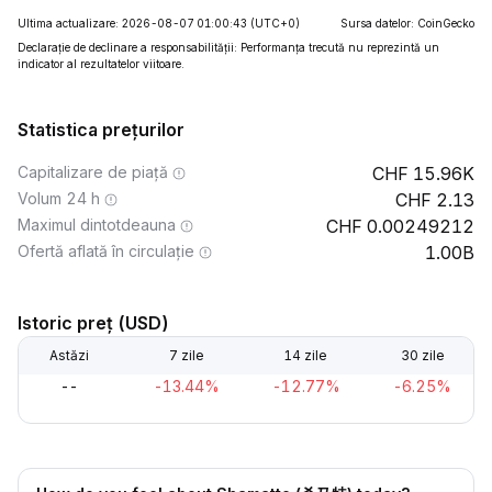
Ultima actualizare: 2026-08-07 01:00:43
(UTC+0)
Sursa datelor: CoinGecko
Declarație de declinare a responsabilității: Performanța trecută nu reprezintă un
indicator al rezultatelor viitoare.
Statistica prețurilor
Capitalizare de piață
15.96K
Volum 24 h
2.13
Maximul dintotdeauna
0.00249212
Ofertă aflată în circulație
1.00B
Istoric preț (USD)
Astăzi
7 zile
14 zile
30 zile
--
-13.44%
-12.77%
-6.25%