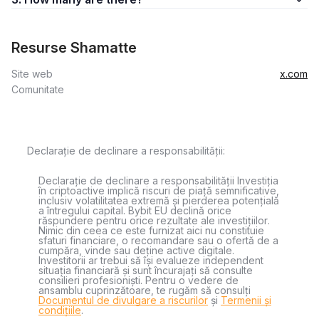
Resurse Shamatte
Site web
x.com
Comunitate
Declarație de declinare a responsabilității:
Declarație de declinare a responsabilității Investiția
în criptoactive implică riscuri de piață semnificative,
inclusiv volatilitatea extremă și pierderea potențială
a întregului capital. Bybit EU declină orice
răspundere pentru orice rezultate ale investițiilor.
Nimic din ceea ce este furnizat aici nu constituie
sfaturi financiare, o recomandare sau o ofertă de a
cumpăra, vinde sau deține active digitale.
Investitorii ar trebui să își evalueze independent
situația financiară și sunt încurajați să consulte
consilieri profesioniști. Pentru o vedere de
ansamblu cuprinzătoare, te rugăm să consulți
Documentul de divulgare a riscurilor
și
Termenii și
condițiile
.