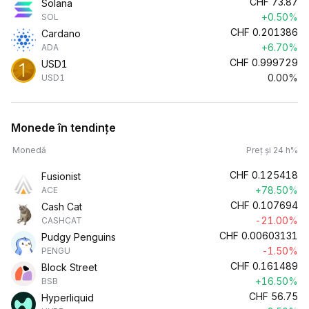
CHF
73.87
Solana
+0.50%
SOL
CHF
0.201386
Cardano
+6.70%
ADA
CHF
0.999729
USD1
0.00%
USD1
Monede în tendințe
Monedă
Preț și 24 h%
CHF
0.125418
Fusionist
+78.50%
ACE
CHF
0.107694
Cash Cat
-21.00%
CASHCAT
CHF
0.00603131
Pudgy Penguins
-1.50%
PENGU
CHF
0.161489
Block Street
+16.50%
BSB
CHF
56.75
Hyperliquid