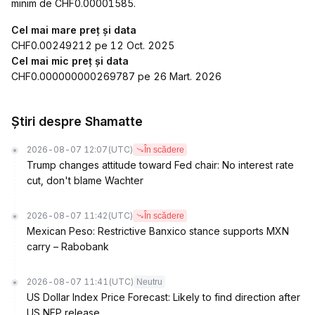
minim de CHF0.00001585.
Cel mai mare preț și data
CHF0.00249212 pe 12 Oct. 2025
Cel mai mic preț și data
CHF0.000000000269787 pe 26 Mart. 2026
Știri despre Shamatte
2026-08-07 12:07
(UTC)
În scădere
Trump changes attitude toward Fed chair: No interest rate
cut, don't blame Wachter
2026-08-07 11:42
(UTC)
În scădere
Mexican Peso: Restrictive Banxico stance supports MXN
carry – Rabobank
2026-08-07 11:41
(UTC)
Neutru
US Dollar Index Price Forecast: Likely to find direction after
US NFP release