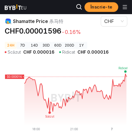
Înscrie-te
Prețuri Crypto
Shamatte Price 杀马特
Shamatte Price
杀马特
CHF
CHF0.00001596
-0.16%
24H
7D
14D
30D
60D
200D
1Y
Scăzut
CHF
0.000016
Ridicat
CHF
0.000016