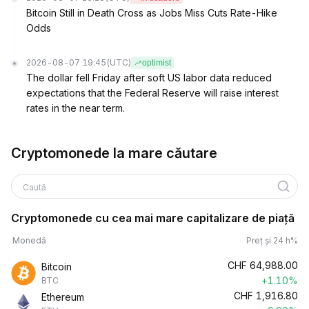
Bitcoin Still in Death Cross as Jobs Miss Cuts Rate-Hike
Odds
2026-08-07 19:45
(UTC)
optimist
The dollar fell Friday after soft US labor data reduced
expectations that the Federal Reserve will raise interest
rates in the near term.
Cryptomonede la mare căutare
Caută
Cryptomonede cu cea mai mare capitalizare de piață
Monedă
Preț și 24 h%
CHF
64,988.00
Bitcoin
+1.10%
BTC
CHF
1,916.80
Ethereum