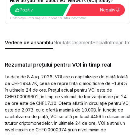
How do you feel about VOI Network (VOI) today?
Pozitiv
Negativ
Observație: informațiile sunt doar cu titlu informativ.
Vedere de ansamblu
Noutăți
Clasament
Social
Întrebări fre
Rezumatul prețului pentru VOI în timp real
La data de 8 Aug. 2026, VOI are o capitalizare de piață totală
de CHF198.67K, ceea ce reprezintă o modificare de -1.89%
în ultimele 24 de ore. Prețul actual pentru VOI este de
CHF0.00009601, în timp ce volumul de tranzacționare pe 24
de ore este de CHF17.10. Oferta aflată în circulație pentru VOI
este de 2.07B, cu o ofertă maximă de 10.00B. În funcție de
capitalizarea de piață, VOI se află pe locul 4456 în clasamentul
tuturor criptomonedelor. În ultimele 24 de ore, VOI a atins un
nivel maxim de CHF0.0000974 și un nivel minim de