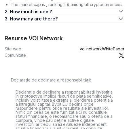
The market cap is , ranking it # among all cryptocurrencies.
2. How much is one ?
3. How many are there?
Resurse VOI Network
Site web
voi.network
WhitePaper
Comunitate
Declarație de declinare a responsabilității:
Declarație de declinare a responsabilității Investiția
în criptoactive implică riscuri de piață semnificative,
inclusiv volatilitatea extremă și pierderea potențială
a întregului capital. Bybit EU declină orice
răspundere pentru orice rezultate ale investițiilor.
Nimic din ceea ce este furnizat aici nu constituie
sfaturi financiare, o recomandare sau o ofertă de a
cumpăra, vinde sau deține active digitale.
Investitorii ar trebui să își evalueze independent
situația financiară și sunt încurajați să consulte