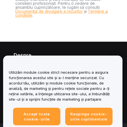
consilieri profesioniști. Pentru o vedere de
ansamblu cuprinzătoare, te rugăm să consulți
Documentul de divulgare a riscurilor
și
Termenii și
condițiile
.
Despre
Servicii
Utilizăm module cookie strict necesare pentru a asigura
funcționarea acestui site și a-l menține securizat. Cu
Asistență
acordul tău, utilizăm și module cookie funcționale, de
analiză, de marketing și pentru rețele sociale pentru a-ți
reține setările, a înțelege utilizarea site-ului, a îmbunătăți
Produse
site-ul și a sprijini funcțiile de marketing și partajare.
Juridic
Accept toate
Respinge cookie-
cookie-urile
urile suplimentare