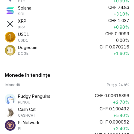
+0.90%
ETH
CHF
74.83
Solana
+3.10%
SOL
CHF
1.037
XRP
+0.90%
XRP
CHF
0.9999
USD1
0.00%
USD1
CHF
0.070216
Dogecoin
+1.60%
DOGE
Monede în tendințe
Monedă
Preț și 24 h%
CHF
0.00616396
Pudgy Penguins
+2.70%
PENGU
CHF
0.100492
Cash Cat
+5.40%
CASHCAT
CHF
0.090052
Pi Network
+2.40%
PI