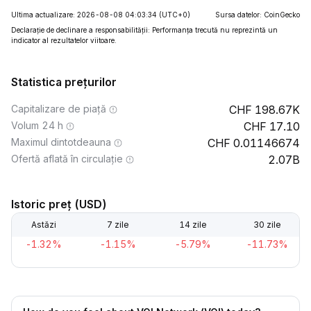
Ultima actualizare: 2026-08-08 04:03:34
(UTC+0)
Sursa datelor: CoinGecko
Declarație de declinare a responsabilității: Performanța trecută nu reprezintă un
indicator al rezultatelor viitoare.
Statistica prețurilor
Capitalizare de piață
198.67K
Volum 24 h
17.10
Maximul dintotdeauna
0.01146674
Ofertă aflată în circulație
2.07B
Istoric preț (USD)
Astăzi
7 zile
14 zile
30 zile
-1.32%
-1.15%
-5.79%
-11.73%