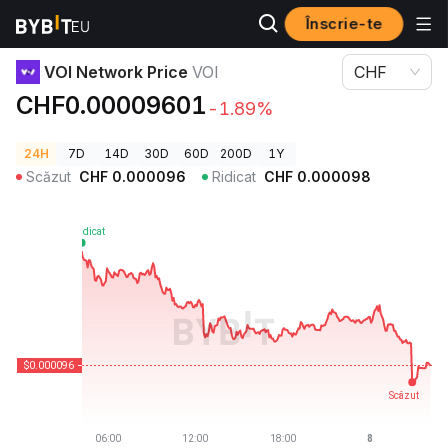
Înscrie-te
Prețuri Crypto
VOI Network Price VOI
VOI Network Price
VOI
CHF
CHF0.00009601
-1.89%
24H
7D
14D
30D
60D
200D
1Y
Scăzut
CHF
0.000096
Ridicat
CHF
0.000098