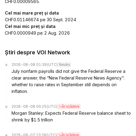
CHF0.00009565.
Cel mai mare preț și data
CHF0.01146674 pe 30 Sept. 2024
Cel mai mic preț și data
CHF0.0000949 pe 2 Aug. 2026
Știri despre VOI Network
2026-08-08 01:39
(UTC)
Neutru
July nonfarm payrolls did not give the Federal Reserve a
clear answer; the “New Federal Reserve News Agency”:
whether to raise rates in September still depends on
inflation.
2026-08-08 00:25
(UTC)
În scădere
Morgan Stanley: Expects Federal Reserve balance sheet to
shrink by $1.5 trillion
2026-08-07 23:28
(UTC)
În scădere