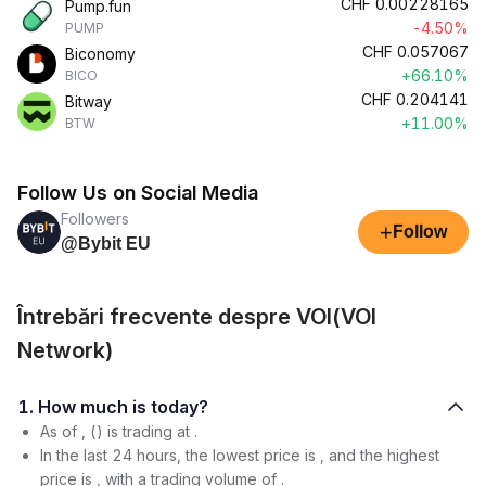
CHF
0.00228165
Pump.fun
-4.50%
PUMP
CHF
0.057067
Biconomy
+66.10%
BICO
CHF
0.204141
Bitway
+11.00%
BTW
Follow Us on Social Media
Followers
+
Follow
@Bybit EU
Întrebări frecvente despre VOI(VOI
Network)
1. How much is today?
As of , () is trading at .
In the last 24 hours, the lowest price is , and the highest
price is , with a trading volume of .