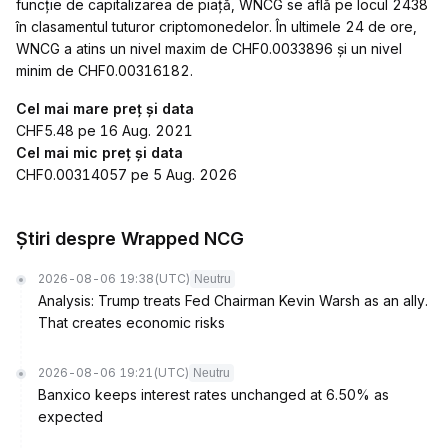
funcție de capitalizarea de piață, WNCG se află pe locul 2438
în clasamentul tuturor criptomonedelor. În ultimele 24 de ore,
WNCG a atins un nivel maxim de CHF0.0033896 și un nivel
minim de CHF0.00316182.
Cel mai mare preț și data
CHF5.48 pe 16 Aug. 2021
Cel mai mic preț și data
CHF0.00314057 pe 5 Aug. 2026
Știri despre Wrapped NCG
2026-08-06 19:38
(UTC)
Neutru
Analysis: Trump treats Fed Chairman Kevin Warsh as an ally.
That creates economic risks
2026-08-06 19:21
(UTC)
Neutru
Banxico keeps interest rates unchanged at 6.50% as
expected