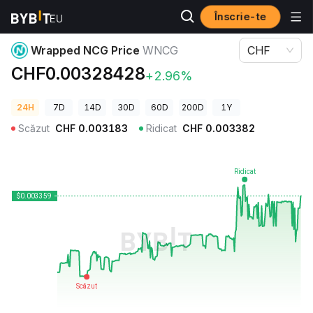
Înscrie-te
Prețuri Crypto
Wrapped NCG Price WNCG
Wrapped NCG Price
WNCG
CHF
CHF0.00328428
+2.96%
24H
7D
14D
30D
60D
200D
1Y
Scăzut
CHF
0.003183
Ridicat
CHF
0.003382