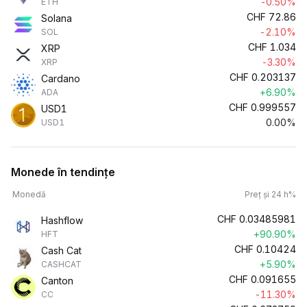
-0.50%
ETH
CHF
72.86
Solana
-2.10%
SOL
CHF
1.034
XRP
-3.30%
XRP
CHF
0.203137
Cardano
+6.90%
ADA
CHF
0.999557
USD1
0.00%
USD1
Monede în tendințe
Monedă
Preț și 24 h%
CHF
0.03485981
Hashflow
+90.90%
HFT
CHF
0.10424
Cash Cat
+5.90%
CASHCAT
CHF
0.091655
Canton
-11.30%
CC