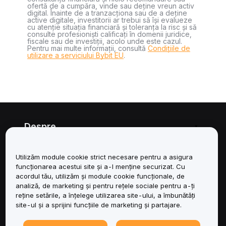
ofertă de a cumpăra, vinde sau deține vreun activ
digital. Înainte de a tranzacționa sau de a deține
active digitale, investitorii ar trebui să își evalueze
cu atenție situația financiară și toleranța la risc și să
consulte profesioniști calificați în domenii juridice,
fiscale sau de investiții, acolo unde este cazul.
Pentru mai multe informații, consultă
Condițiile de
utilizare a serviciului Bybit EU
.
Despre
Servicii
Utilizăm module cookie strict necesare pentru a asigura
funcționarea acestui site și a-l menține securizat. Cu
Asistență
acordul tău, utilizăm și module cookie funcționale, de
analiză, de marketing și pentru rețele sociale pentru a-ți
reține setările, a înțelege utilizarea site-ului, a îmbunătăți
Produse
site-ul și a sprijini funcțiile de marketing și partajare.
Juridic