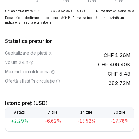
Ultima actualizare: 2026-08-06 20:52:05
(UTC+0)
Sursa datelor: CoinGecko
Declarație de declinare a responsabilității: Performanța trecută nu reprezintă un
indicator al rezultatelor viitoare.
Statistica prețurilor
Capitalizare de piață
1.26M
Volum 24 h
409.40K
Maximul dintotdeauna
5.48
Ofertă aflată în circulație
382.72M
Istoric preț (USD)
Astăzi
7 zile
14 zile
30 zile
+2.29%
-6.62%
-13.52%
-17.78%