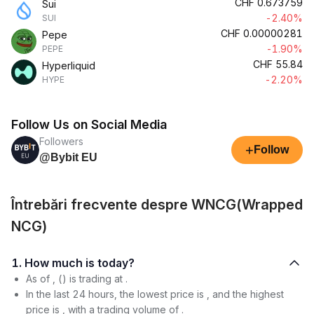
CHF
0.673759
Sui
-2.40%
SUI
CHF
0.00000281
Pepe
-1.90%
PEPE
CHF
55.84
Hyperliquid
-2.20%
HYPE
Follow Us on Social Media
Followers
+
Follow
@Bybit EU
Întrebări frecvente despre WNCG(Wrapped
NCG)
1. How much is today?
As of , () is trading at .
In the last 24 hours, the lowest price is , and the highest
price is , with a trading volume of .