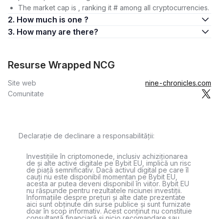
The market cap is , ranking it # among all cryptocurrencies.
2. How much is one ?
3. How many are there?
Resurse Wrapped NCG
Site web
nine-chronicles.com
Comunitate
Declarație de declinare a responsabilității:
Investițiile în criptomonede, inclusiv achiziționarea
de și alte active digitale pe Bybit EU, implică un risc
de piață semnificativ. Dacă activul digital pe care îl
cauți nu este disponibil momentan pe Bybit EU,
acesta ar putea deveni disponibil în viitor. Bybit EU
nu răspunde pentru rezultatele niciunei investiții.
Informațiile despre prețuri și alte date prezentate
aici sunt obținute din surse publice și sunt furnizate
doar în scop informativ. Acest conținut nu constituie
consultanță financiară și nicio recomandare sau