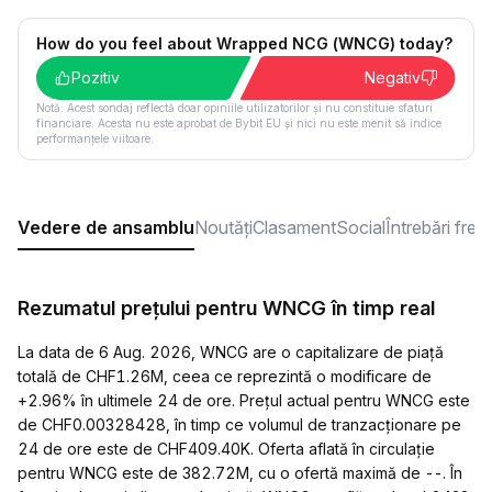
How do you feel about Wrapped NCG (WNCG) today?
Pozitiv
Negativ
Notă: Acest sondaj reflectă doar opiniile utilizatorilor și nu constituie sfaturi
financiare. Acesta nu este aprobat de Bybit EU și nici nu este menit să indice
performanțele viitoare.
Vedere de ansamblu
Noutăți
Clasament
Social
Întrebări fre
Rezumatul prețului pentru WNCG în timp real
La data de 6 Aug. 2026, WNCG are o capitalizare de piață
totală de CHF1.26M, ceea ce reprezintă o modificare de
+2.96% în ultimele 24 de ore. Prețul actual pentru WNCG este
de CHF0.00328428, în timp ce volumul de tranzacționare pe
24 de ore este de CHF409.40K. Oferta aflată în circulație
pentru WNCG este de 382.72M, cu o ofertă maximă de --. În