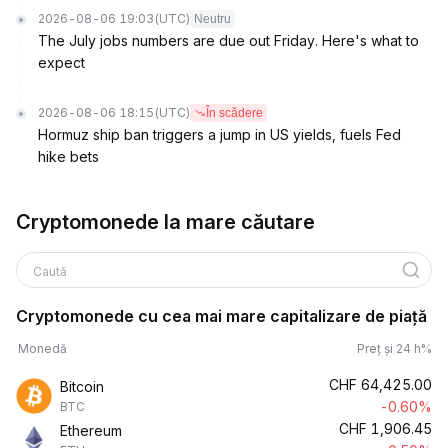
2026-08-06 19:03
(UTC)
Neutru
The July jobs numbers are due out Friday. Here's what to
expect
2026-08-06 18:15
(UTC)
În scădere
Hormuz ship ban triggers a jump in US yields, fuels Fed
hike bets
Cryptomonede la mare căutare
Caută
Cryptomonede cu cea mai mare capitalizare de piață
Monedă
Preț și 24 h%
CHF
64,425.00
Bitcoin
-0.60%
BTC
CHF
1,906.45
Ethereum