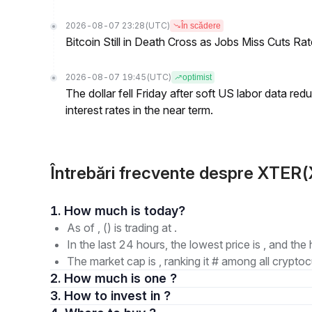
2026-08-07 23:28
(UTC)
În scădere
Bitcoin Still in Death Cross as Jobs Miss Cuts R
2026-08-07 19:45
(UTC)
optimist
The dollar fell Friday after soft US labor data re
interest rates in the near term.
Întrebări frecvente despre XTER(
1. How much is today?
As of , () is trading at .
In the last 24 hours, the lowest price is , and the 
The market cap is , ranking it # among all cryptoc
2. How much is one ?
3. How to invest in ?