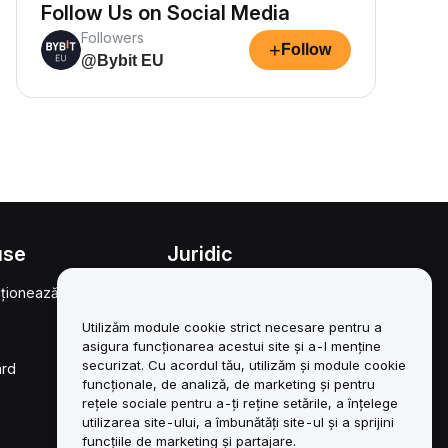
Follow Us on Social Media
Followers
+
Follow
@Bybit EU
use
Juridic
ționează
Politica privind
conflictele de interese
Utilizăm module cookie strict necesare pentru a
Rezumatul Politicii de
asigura funcționarea acestui site și a-l menține
custodie și administrare
securizat. Cu acordul tău, utilizăm și module cookie
ard
funcționale, de analiză, de marketing și pentru
Informații ESG
rețele sociale pentru a-ți reține setările, a înțelege
utilizarea site-ului, a îmbunătăți site-ul și a sprijini
Cărți albe pentru
funcțiile de marketing și partajare.