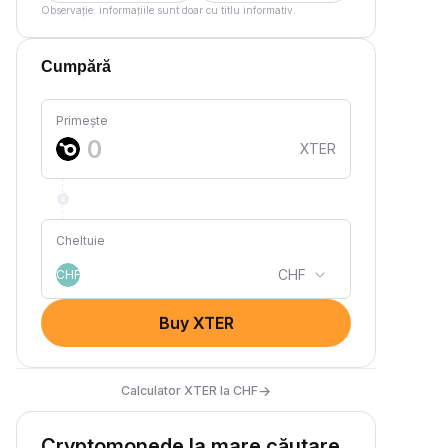
Observație: informațiile sunt doar cu titlu informativ.
Cumpără
Primește
XTER
Cheltuie
CHF
CHF
Buy XTER
→
Calculator XTER la CHF
Cryptomonede la mare căutare