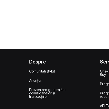
Despre
Serv
Comunități Bybit
One-
Buy
Anunțuri
Prog
Prezentare generală a
comisioanelor și
Prog
tranzacțiilor
reco
API 