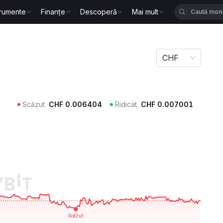
trumente
Finanțe
Descoperă
Mai mult
CHF
Scăzut
CHF
0.006404
Ridicat
CHF
0.007001