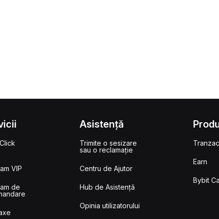
icii
Asistență
Prod
Click
Trimite o sesizare
Tranzac
sau o reclamație
Earn
ram VIP
Centru de Ajutor
Bybit C
ram de
Hub de Asistență
mandare
Opinia utilizatorului
Taxe