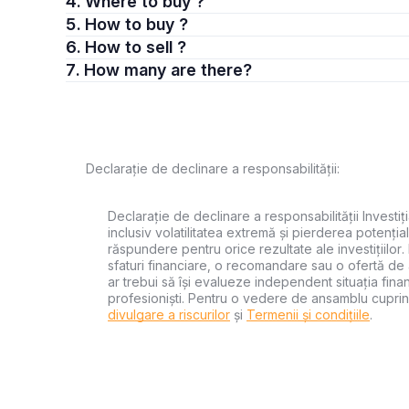
4. Where to buy ?
5. How to buy ?
6. How to sell ?
7. How many are there?
Declarație de declinare a responsabilității:
Declarație de declinare a responsabilității Investiți
inclusiv volatilitatea extremă și pierderea potențial
răspundere pentru orice rezultate ale investițiilor.
sfaturi financiare, o recomandare sau o ofertă de a
ar trebui să își evalueze independent situația financ
profesioniști. Pentru o vedere de ansamblu cuprin
divulgare a riscurilor
și
Termenii și condițiile
.