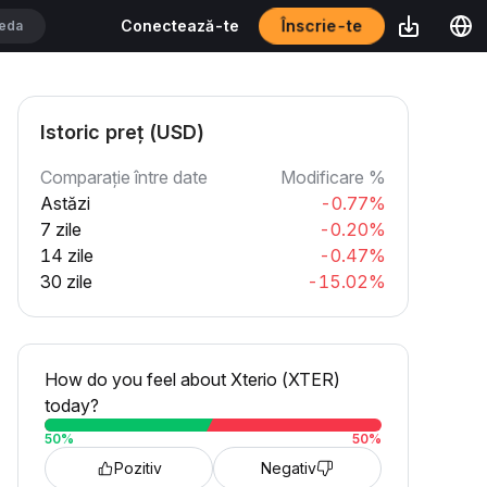
Înscrie-te
Conectează-te
Istoric preț (USD)
Comparație între date
Modificare %
Astăzi
-0.77%
7 zile
-0.20%
14 zile
-0.47%
30 zile
-15.02%
How do you feel about Xterio (XTER)
today?
50
%
50
%
Pozitiv
Negativ