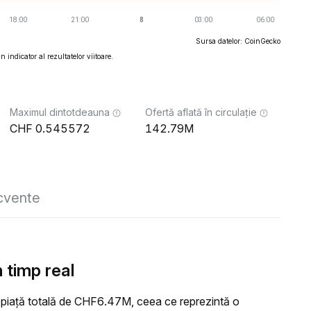
Sursa datelor: CoinGecko
 indicator al rezultatelor viitoare.
Maximul dintotdeauna
Ofertă aflată în circulație
0.545572
142.79M
ecvente
 timp real
 piață totală de CHF6.47M, ceea ce reprezintă o