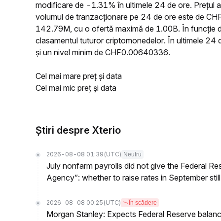
modificare de -1.31% în ultimele 24 de ore. Prețul
volumul de tranzacționare pe 24 de ore este de CHF1
142.79M, cu o ofertă maximă de 1.00B. În funcție de
clasamentul tuturor criptomonedelor. În ultimele 2
și un nivel minim de CHF0.00640336.
Cel mai mare preț și data
Cel mai mic preț și data
Știri despre Xterio
2026-08-08 01:39
(UTC)
Neutru
July nonfarm payrolls did not give the Federal 
Agency”: whether to raise rates in September still
2026-08-08 00:25
(UTC)
În scădere
Morgan Stanley: Expects Federal Reserve balance 