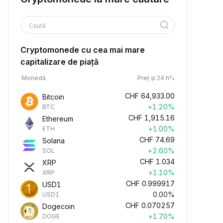
Caută
Cryptomonede cu cea mai mare
capitalizare de piață
Monedă
Preț și 24 h%
CHF
64,933.00
Bitcoin
+1.20%
BTC
CHF
1,915.16
Ethereum
+1.00%
ETH
CHF
74.69
Solana
+2.60%
SOL
CHF
1.034
XRP
+1.10%
XRP
CHF
0.999917
USD1
0.00%
USD1
CHF
0.070257
Dogecoin
+1.70%
DOGE