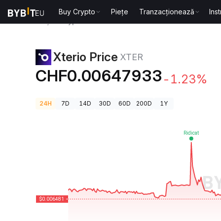
Buy Crypto
Piețe
Tranzacționează
Ins
Prețuri Crypto
Xterio Price XTER
Xterio Price
XTER
CHF0.00647933
-1.23%
24H
7D
14D
30D
60D
200D
1Y