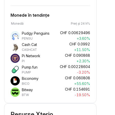
Monede în tendințe
Monedă
Preț și 24 h%
CHF
0.00629496
Pudgy Penguins
+3.60%
PENGU
CHF
0.0992
Cash Cat
+11.50%
CASHCAT
CHF
0.090868
Pi Network
+2.30%
PI
CHF
0.00228604
Pump.fun
-3.20%
PUMP
CHF
0.060808
Biconomy
+55.60%
BICO
CHF
0.154691
Bitway
-19.50%
BTW
Resurse Xterio