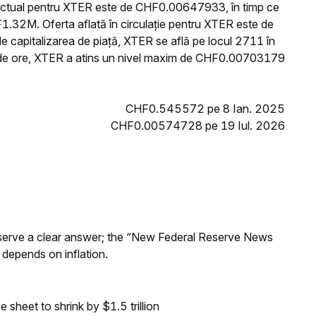
 actual pentru XTER este de CHF0.00647933, în timp ce
.32M. Oferta aflată în circulație pentru XTER este de
 capitalizarea de piață, XTER se află pe locul 2711 în
4 de ore, XTER a atins un nivel maxim de CHF0.00703179
CHF0.545572 pe 8 Ian. 2025
CHF0.00574728 pe 19 Iul. 2026
Reserve a clear answer; the “New Federal Reserve News
 depends on inflation.
sheet to shrink by $1.5 trillion