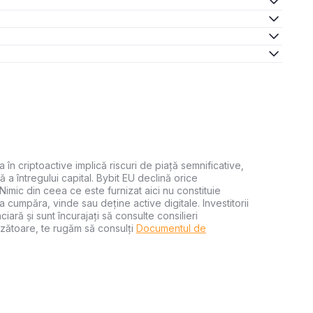
a în criptoactive implică riscuri de piață semnificative,
ă a întregului capital. Bybit EU declină orice
 Nimic din ceea ce este furnizat aici nu constituie
 cumpăra, vinde sau deține active digitale. Investitorii
iară și sunt încurajați să consulte consilieri
zătoare, te rugăm să consulți
Documentul de