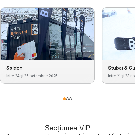
Solden
Stubai & Gu
Între 24 și 26 octombrie 2025
Între 21 și 23 
Secțiunea VIP