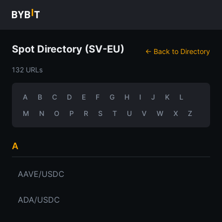
Spot Directory (SV-EU)
← Back to Directory
132 URLs
A
B
C
D
E
F
G
H
I
J
K
L
M
N
O
P
R
S
T
U
V
W
X
Z
A
AAVE/USDC
ADA/USDC