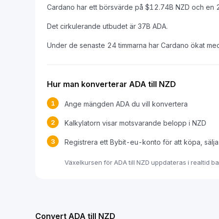
Cardano har ett börsvärde på $12.74B NZD och en 
Det cirkulerande utbudet är 37B ADA.
Under de senaste 24 timmarna har Cardano ökat me
Hur man konverterar ADA till NZD
1
Ange mängden ADA du vill konvertera
2
Kalkylatorn visar motsvarande belopp i NZD
3
Registrera ett Bybit-eu-konto för att köpa, sälj
Växelkursen för ADA till NZD uppdateras i realtid 
Convert ADA till NZD