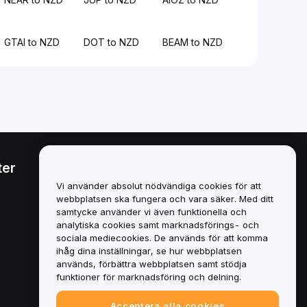
GTAI to NZD
DOT to NZD
BEAM to NZD
ter
Juridiskt
Vi använder absolut nödvändiga cookies för att
Policy för intressekonflikter
webbplatsen ska fungera och vara säker. Med ditt
samtycke använder vi även funktionella och
Sammanfattning av policyn
analytiska cookies samt marknadsförings- och
för depåförvaring och
sociala mediecookies. De används för att komma
administration
ihåg dina inställningar, se hur webbplatsen
används, förbättra webbplatsen samt stödja
ESG-information
funktioner för marknadsföring och delning.
Crypto-Asset White Papers
Acceptera alla cookies