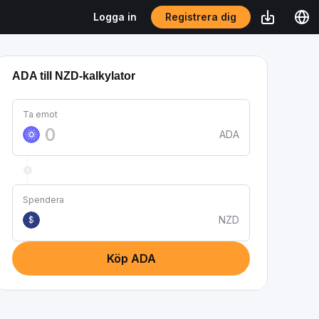
Registrera dig
Logga in
ADA till NZD-kalkylator
Ta emot
ADA
Spendera
NZD
$
Köp ADA