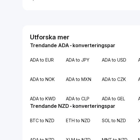
Utforska mer
Trendande ADA-konverteringspar
ADA to EUR
ADA to JPY
ADA to USD
ADA to NOK
ADA to MXN
ADA to CZK
ADA to KWD
ADA to CLP
ADA to GEL
Trendande NZD-konverteringspar
BTC to NZD
ETH to NZD
SOL to NZD
ADA to NZD
XLM to NZD
MNT to NZD