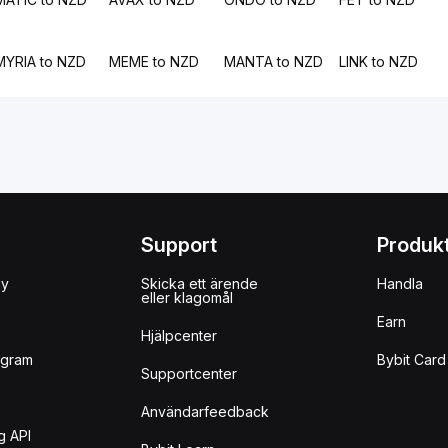
MYRIA to NZD
MEME to NZD
MANTA to NZD
LINK to NZD
Support
Produk
uy
Skicka ett ärende
Handla
eller klagomål
Earn
Hjälpcenter
ogram
Bybit Card
Supportcenter
Användarfeedback
g API