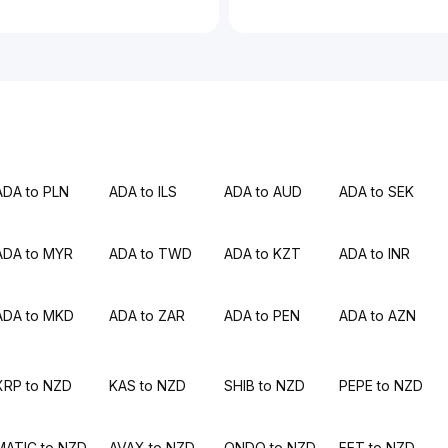
ADA to PLN
ADA to ILS
ADA to AUD
ADA to SEK
ADA to MYR
ADA to TWD
ADA to KZT
ADA to INR
ADA to MKD
ADA to ZAR
ADA to PEN
ADA to AZN
XRP to NZD
KAS to NZD
SHIB to NZD
PEPE to NZD
MATIC to NZD
AVAX to NZD
ONDO to NZD
FET to NZD