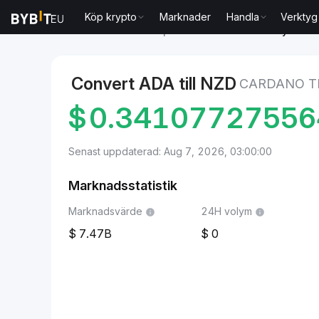
Köp krypto
Marknader
Handla
Verktyg
Marknader
Cardano pris ADA
Cardano to Nyzeelän
Convert ADA till NZD
CARDANO T
$
0.3410772755
Senast uppdaterad: Aug 7, 2026, 03:00:00
Marknadsstatistik
Marknadsvärde
24H volym
7.47B
0