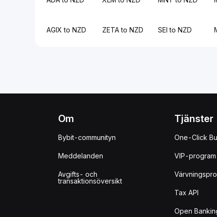
AGIX to NZD
ZETA to NZD
SEI to NZD
Om
Tjänster
Bybit-communityn
One-Click B
Meddelanden
VIP-program
Avgifts- och
Värvningspr
transaktionsöversikt
Tax API
Open Bankin