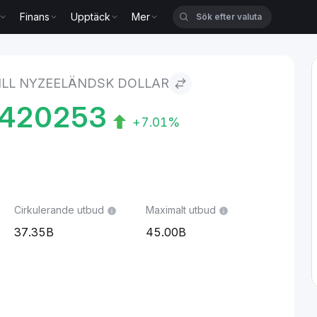
Finans
Upptäck
Mer
dsk dollar
ILL NYZEELÄNDSK DOLLAR
6420253
+7.01%
Cirkulerande utbud
Maximalt utbud
37.35B
45.00B