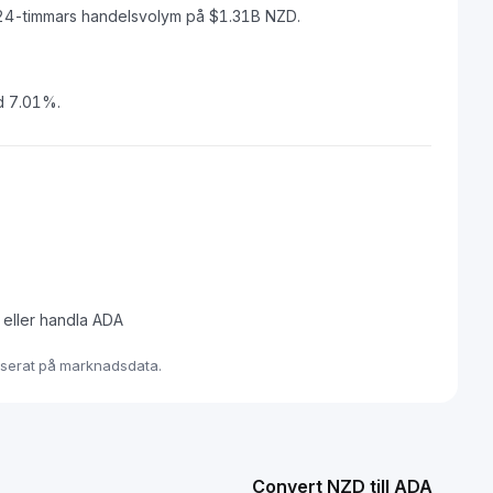
24-timmars handelsvolym på $1.31B NZD.
d 7.01%.
a eller handla ADA
baserat på marknadsdata.
Convert NZD till ADA