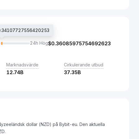
 $0.34107727556420253
24h Hög
$
0.36085975754692623
Marknadsvärde
Cirkulerande utbud
12.74B
37.35B
Nyzeeländsk dollar (NZD) på Bybit-eu. Den aktuella
ZD.