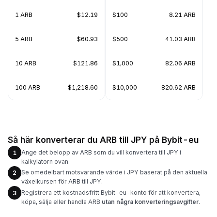
1 ARB
$12.19
$100
8.21 ARB
5 ARB
$60.93
$500
41.03 ARB
10 ARB
$121.86
$1,000
82.06 ARB
100 ARB
$1,218.60
$10,000
820.62 ARB
Så här konverterar du ARB till JPY på Bybit-eu
Ange det belopp av ARB som du vill konvertera till JPY i
1
kalkylatorn ovan.
Se omedelbart motsvarande värde i JPY baserat på den aktuella
2
växelkursen för ARB till JPY.
Registrera ett kostnadsfritt Bybit-eu-konto för att konvertera,
3
köpa, sälja eller handla ARB
utan några konverteringsavgifter
.