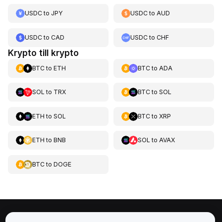
USDC
to
JPY
USDC
to
AUD
USDC
to
CAD
USDC
to
CHF
Krypto till krypto
BTC
to
ETH
BTC
to
ADA
SOL
to
TRX
BTC
to
SOL
ETH
to
SOL
BTC
to
XRP
ETH
to
BNB
SOL
to
AVAX
BTC
to
DOGE