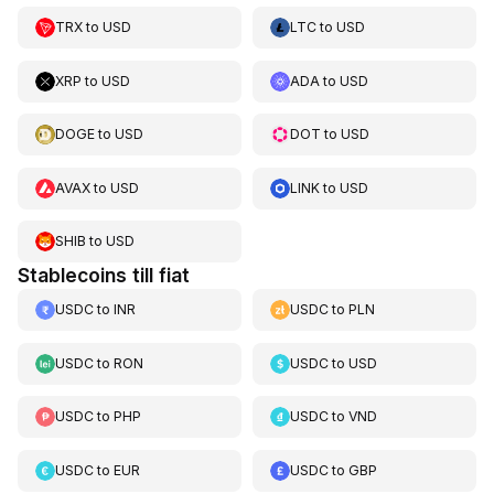
TRX
to
USD
LTC
to
USD
XRP
to
USD
ADA
to
USD
DOGE
to
USD
DOT
to
USD
AVAX
to
USD
LINK
to
USD
SHIB
to
USD
Stablecoins till fiat
USDC
to
INR
USDC
to
PLN
USDC
to
RON
USDC
to
USD
USDC
to
PHP
USDC
to
VND
USDC
to
EUR
USDC
to
GBP