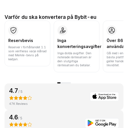
Varför du ska konvertera på Bybit-eu
Reservbevis
Inga
Över 86 mi
konverteringsavgifter
användar
Reserver i förhållandet 1:1
som verifieras varje månad
Inga dolda avgifter. Den
Gå med i en av
med Merkle-bevis på
noterade räntesatsen är
bästa plattfor
kedjan.
den slutgiltiga
gäller handels
räntesatsen du betalar.
likviditet.
4.7
/ 5
47K Reviews
4.6
/ 5