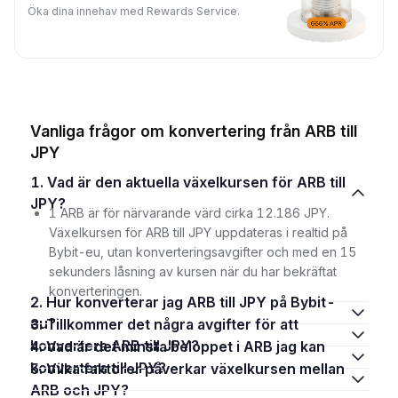
Öka dina innehav med Rewards Service.
Vanliga frågor om konvertering från ARB till
JPY
1. Vad är den aktuella växelkursen för ARB till
JPY?
1 ARB är för närvarande värd cirka 12.186 JPY.
Växelkursen för ARB till JPY uppdateras i realtid på
Bybit-eu, utan konverteringsavgifter och med en 15
sekunders låsning av kursen när du har bekräftat
konverteringen.
2. Hur konverterar jag ARB till JPY på Bybit-
eu?
3. Tillkommer det några avgifter för att
konvertera ARB till JPY?
4. Vad är det minsta beloppet i ARB jag kan
konvertera till JPY?
5. Vilka faktorer påverkar växelkursen mellan
ARB och JPY?