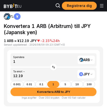
Registrera dig
Hem
ARB to JPY
Konvertera 1 ARB (Arbitrum) till JPY
(Japansk yen)
1 ARB ≈ ¥12.19 JPY
▼
-2.15%
24h
Senast uppdaterad
：
2026/08/09 09:23
(
GMT+0
)
Spendera
ARB
Ta emot ~
JPY
0.001
0.01
0.1
1
5
10
100
Konvertera ARB to JPY
Inga avgifter · Över 350 krypton · Över 40 fiat-valutor