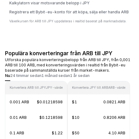
Kalkylatorn visar motsvarande belopp i JPY
Registrera ett Bybit-eu-konto för att köpa, sälja eller handla ARB
Växelkursen för ARB till JPY uppdateras i realtid baserat på marknadsdata.
Populära konverteringar från ARB till JPY
Utforska populära konverteringsbelopp från ARB till JPY, från 0,001
ARB till 100 ARB, med konverteringsvärden i realtid från Bybit-eu
baserade på sammanställda kurser från market-makers.
Nu
24 timmar sedan
1 månad sedan
1 år sedan
Konvertera ARB till JPY
JPY-värde
Konvertera JPY till ARB
ARB-värde
0.001 ARB
$0.01218598
$1
0.0821 ARB
0.01 ARB
$0.1218598
$10
0.8206 ARB
0.1 ARB
$1.22
$50
4.10 ARB