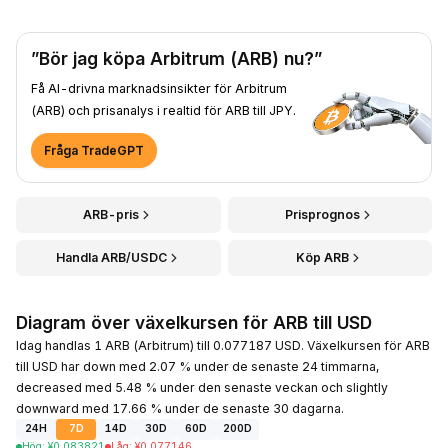
”Bör jag köpa Arbitrum (ARB) nu?”
Få AI-drivna marknadsinsikter för Arbitrum
(ARB) och prisanalys i realtid för ARB till JPY.
Fråga TradeGPT
ARB-pris
Prisprognos
Handla ARB/USDC
Köp ARB
Diagram över växelkursen för ARB till USD
Idag handlas 1 ARB (Arbitrum) till 0.077187 USD. Växelkursen för ARB
till USD har down med 2.07 % under de senaste 24 timmarna,
decreased med 5.48 % under den senaste veckan och slightly
downward med 17.66 % under de senaste 30 dagarna.
24H
7D
14D
30D
60D
200D
Hög
:
¥
0.083821
Låg
:
¥
0.077146