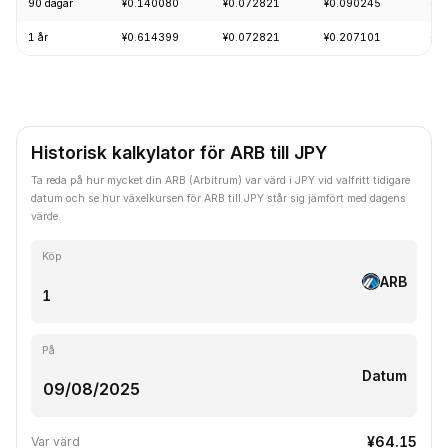
90 dagar
¥0.140080
¥0.072821
¥0.090245
-1
1 år
¥0.614399
¥0.072821
¥0.207101
-8
Historisk kalkylator för ARB till JPY
Ta reda på hur mycket din ARB (Arbitrum) var värd i JPY vid valfritt tidigare
datum och se hur växelkursen för ARB till JPY står sig jämfört med dagens
värde.
Köp
ARB
På
Datum
¥64.15
Var värd