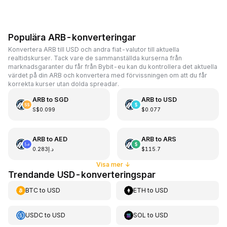
Populära ARB-konverteringar
Konvertera ARB till USD och andra fiat-valutor till aktuella
realtidskurser. Tack vare de sammanställda kurserna från
marknadsgaranter du får från Bybit-eu kan du kontrollera det aktuella
värdet på din ARB och konvertera med förvissningen om att du får
korrekta kurser utan dolda spreadar.
ARB
to
SGD
ARB
to
USD
S$0.099
$0.077
ARB
to
AED
ARB
to
ARS
د.إ0.283
$115.7
Visa mer
↓
Trendande USD-konverteringspar
BTC
to
USD
ETH
to
USD
USDC
to
USD
SOL
to
USD