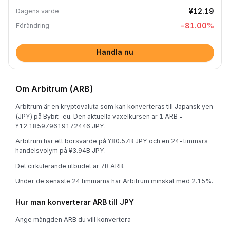
¥12.19
Dagens värde
-81.00
%
Förändring
Handla nu
Om Arbitrum (ARB)
Arbitrum är en kryptovaluta som kan konverteras till Japansk yen
(JPY) på Bybit-eu. Den aktuella växelkursen är 1 ARB =
¥12.185979619172446 JPY.
Arbitrum har ett börsvärde på ¥80.57B JPY och en 24-timmars
handelsvolym på ¥3.94B JPY.
Det cirkulerande utbudet är 7B ARB.
Under de senaste 24 timmarna har Arbitrum minskat med 2.15%.
Hur man konverterar ARB till JPY
Ange mängden ARB du vill konvertera