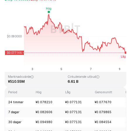
Senast uppdaterad: 2026-08-09, 09:23 GMT+0
All Time High
All Time Low
¥2.39
¥0.070480
Marknadsvärde
Cirkulerande utbud
¥510.55M
6.61 B
Period
Hög
Låg
Genomsnitt
För
24 timmar
¥0.078210
¥0.077131
¥0.077670
-2
7 dagar
¥0.082606
¥0.077131
¥0.079865
-5
30 dagar
¥0.094980
¥0.077131
¥0.084554
-1