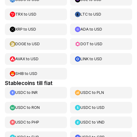
TRX
to
USD
LTC
to
USD
XRP
to
USD
ADA
to
USD
DOGE
to
USD
DOT
to
USD
AVAX
to
USD
LINK
to
USD
SHIB
to
USD
Stablecoins till fiat
USDC
to
INR
USDC
to
PLN
USDC
to
RON
USDC
to
USD
USDC
to
PHP
USDC
to
VND