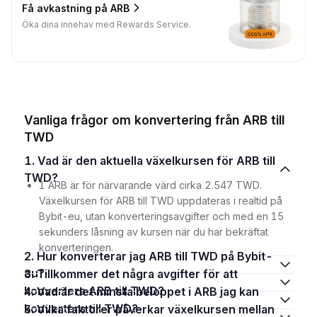
Få avkastning på ARB
Öka dina innehav med Rewards Service.
Vanliga frågor om konvertering från ARB till
TWD
1. Vad är den aktuella växelkursen för ARB till
TWD?
1 ARB är för närvarande värd cirka 2.547 TWD.
Växelkursen för ARB till TWD uppdateras i realtid på
Bybit-eu, utan konverteringsavgifter och med en 15
sekunders låsning av kursen när du har bekräftat
konverteringen.
2. Hur konverterar jag ARB till TWD på Bybit-
eu?
3. Tillkommer det några avgifter för att
konvertera ARB till TWD?
4. Vad är det minsta beloppet i ARB jag kan
konvertera till TWD?
5. Vilka faktorer påverkar växelkursen mellan