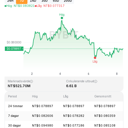
24H
7D
14D
30D
60D
200D
Hög
:
NT$
0.083821
Låg
:
NT$
0.077317
Senast uppdaterad: 2026-08-08, 09:52 GMT+0
All Time High
All Time Low
NT$2.39
NT$0.070480
Marknadsvärde
Cirkulerande utbud
NT$521.70M
6.61 B
Period
Hög
Låg
Genomsnitt
F
24 timmar
NT$0.078897
NT$0.078897
NT$0.078897
+
7 dagar
NT$0.082606
NT$0.078282
NT$0.080359
+
30 dagar
NT$0.094980
NT$0.077186
NT$0.085108
-