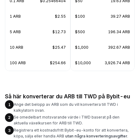
0.1 ARB
$0.25466404
$50
19.63 ARB
1 ARB
$2.55
$100
39.27 ARB
5 ARB
$12.73
$500
196.34 ARB
10 ARB
$25.47
$1,000
392.67 ARB
100 ARB
$254.66
$10,000
3,926.74 ARB
Så här konverterar du ARB till TWD på Bybit-eu
Ange det belopp av ARB som du vill konvertera till TWD i
1
kalkylatorn ovan.
Se omedelbart motsvarande värde i TWD baserat på den
2
aktuella växelkursen för ARB till TWD.
Registrera ett kostnadsfritt Bybit-eu-konto för att konvertera,
3
köpa, sälja eller handla ARB
utan några konverteringsavgifter
.