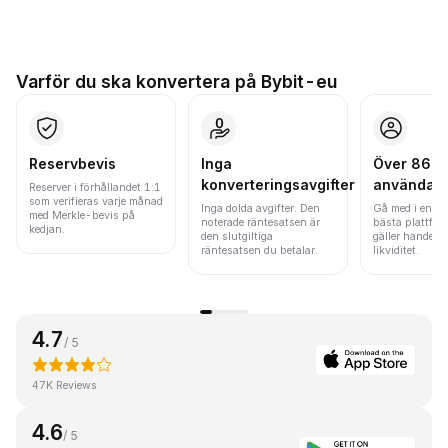
Varför du ska konvertera på Bybit-eu
Reservbevis
Inga
Över 86 mi
konverteringsavgifter
användar
Reserver i förhållandet 1:1
som verifieras varje månad
Inga dolda avgifter. Den
Gå med i en av
med Merkle-bevis på
noterade räntesatsen är
bästa plattfor
kedjan.
den slutgiltiga
gäller handels
räntesatsen du betalar.
likviditet.
4.7
/ 5
47K Reviews
4.6
/ 5