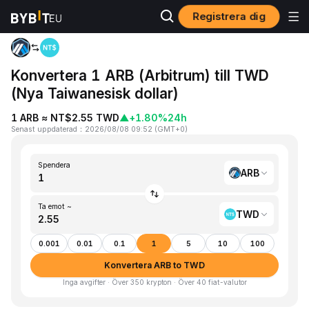
Registrera dig
Hem
ARB to TWD
Konvertera 1 ARB (Arbitrum) till TWD
(Nya Taiwanesisk dollar)
1 ARB ≈ NT$2.55 TWD
▲
+1.80%
24h
Senast uppdaterad
：
2026/08/08 09:52
(
GMT+0
)
Spendera
ARB
Ta emot ~
TWD
0.001
0.01
0.1
1
5
10
100
Konvertera ARB to TWD
Inga avgifter · Över 350 krypton · Över 40 fiat-valutor