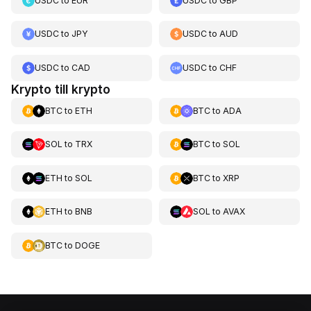
USDC
to
EUR
USDC
to
GBP
USDC
to
JPY
USDC
to
AUD
USDC
to
CAD
USDC
to
CHF
Krypto till krypto
BTC
to
ETH
BTC
to
ADA
SOL
to
TRX
BTC
to
SOL
ETH
to
SOL
BTC
to
XRP
ETH
to
BNB
SOL
to
AVAX
BTC
to
DOGE