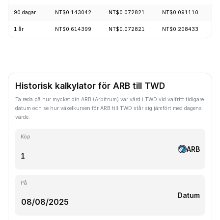
90 dagar
NT$0.143042
NT$0.072821
NT$0.091110
-
1 år
NT$0.614399
NT$0.072821
NT$0.208433
-
Historisk kalkylator för ARB till TWD
Ta reda på hur mycket din ARB (Arbitrum) var värd i TWD vid valfritt tidigare
datum och se hur växelkursen för ARB till TWD står sig jämfört med dagens
värde.
Köp
ARB
På
Datum