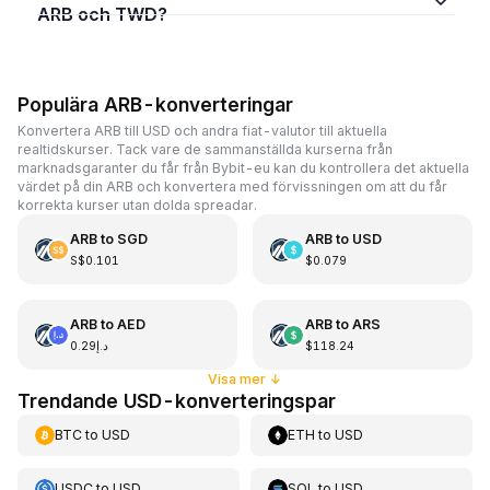
ARB och TWD?
Populära ARB-konverteringar
Konvertera ARB till USD och andra fiat-valutor till aktuella
realtidskurser. Tack vare de sammanställda kurserna från
marknadsgaranter du får från Bybit-eu kan du kontrollera det aktuella
värdet på din ARB och konvertera med förvissningen om att du får
korrekta kurser utan dolda spreadar.
ARB
to
SGD
ARB
to
USD
S$0.101
$0.079
ARB
to
AED
ARB
to
ARS
د.إ0.29
$118.24
Visa mer
↓
Trendande USD-konverteringspar
BTC
to
USD
ETH
to
USD
USDC
to
USD
SOL
to
USD