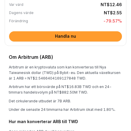
NT$12.46
Var värd
NT$2.55
Dagens värde
-79.57
%
Förändring
Handla nu
Om Arbitrum (ARB)
Arbitrum är en kryptovaluta som kan konverteras till Nya
Taiwanesisk dollar (TWD) på Bybit-eu. Den aktuella växelkursen
är 1 ARB = NT$2.5466404169127848 TWD.
Arbitrum har ett börsvärde på NT$16.83B TWD och en 24-
timmars handelsvolym på NT$882.50M TWD.
Det cirkulerande utbudet är 7B ARB.
Under de senaste 24 timmarna har Arbitrum ökat med 1.80%.
Hur man konverterar ARB till TWD