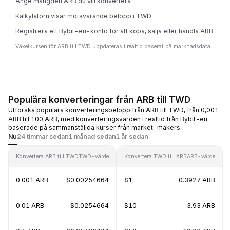
Ange mängden ARB du vill konvertera
Kalkylatorn visar motsvarande belopp i TWD
Registrera ett Bybit-eu-konto för att köpa, sälja eller handla ARB
Växelkursen för ARB till TWD uppdateras i realtid baserat på marknadsdata.
Populära konverteringar från ARB till TWD
Utforska populära konverteringsbelopp från ARB till TWD, från 0,001
ARB till 100 ARB, med konverteringsvärden i realtid från Bybit-eu
baserade på sammanställda kurser från market-makers.
Nu
24 timmar sedan
1 månad sedan
1 år sedan
Konvertera ARB till TWD
TWD-värde
Konvertera TWD till ARB
ARB-värde
0.001 ARB
$0.00254664
$1
0.3927 ARB
0.01 ARB
$0.0254664
$10
3.93 ARB