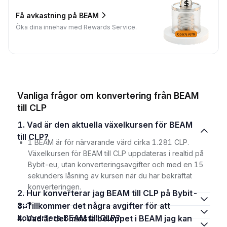
Få avkastning på BEAM
Öka dina innehav med Rewards Service.
Vanliga frågor om konvertering från BEAM
till CLP
1. Vad är den aktuella växelkursen för BEAM
till CLP?
1 BEAM är för närvarande värd cirka 1.281 CLP.
Växelkursen för BEAM till CLP uppdateras i realtid på
Bybit-eu, utan konverteringsavgifter och med en 15
sekunders låsning av kursen när du har bekräftat
konverteringen.
2. Hur konverterar jag BEAM till CLP på Bybit-
eu?
3. Tillkommer det några avgifter för att
konvertera BEAM till CLP?
4. Vad är det minsta beloppet i BEAM jag kan