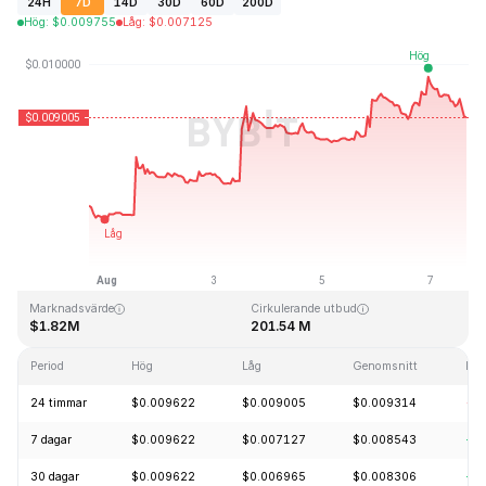
24H
7D
14D
30D
60D
200D
Hög
:
$
0.009755
Låg
:
$
0.007125
Senast uppdaterad: 2026-08-07, 15:24 GMT+0
All Time High
All Time Low
$4.28
$0.006168
Marknadsvärde
Cirkulerande utbud
$1.82M
201.54 M
Period
Hög
Låg
Genomsnitt
För
24 timmar
$0.009622
$0.009005
$0.009314
-0
7 dagar
$0.009622
$0.007127
$0.008543
+2
30 dagar
$0.009622
$0.006965
$0.008306
+3