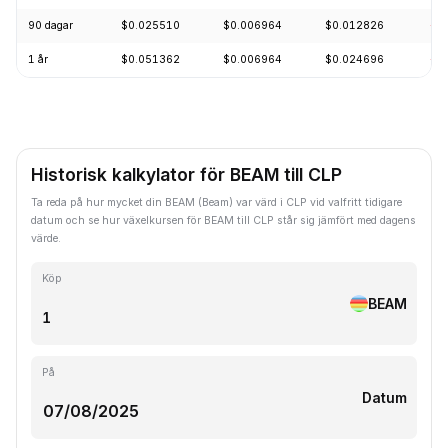
90 dagar
$0.025510
$0.006964
$0.012826
-4
1 år
$0.051362
$0.006964
$0.024696
-7
Historisk kalkylator för BEAM till CLP
Ta reda på hur mycket din BEAM (Beam) var värd i CLP vid valfritt tidigare
datum och se hur växelkursen för BEAM till CLP står sig jämfört med dagens
värde.
Köp
BEAM
På
Datum