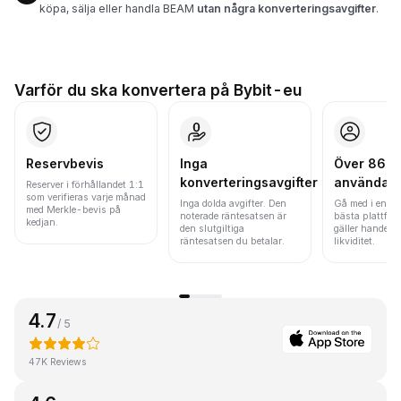
köpa, sälja eller handla BEAM
utan några konverteringsavgifter
.
Varför du ska konvertera på Bybit-eu
Reservbevis
Inga
Över 86 mi
konverteringsavgifter
användar
Reserver i förhållandet 1:1
som verifieras varje månad
Inga dolda avgifter. Den
Gå med i en av
med Merkle-bevis på
noterade räntesatsen är
bästa plattfor
kedjan.
den slutgiltiga
gäller handels
räntesatsen du betalar.
likviditet.
4.7
/ 5
47K Reviews