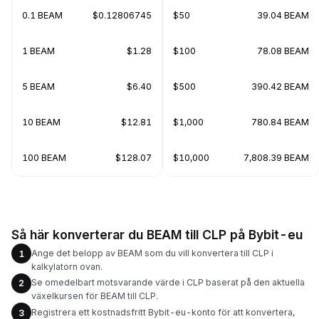
0.1 BEAM
$0.12806745
$50
39.04 BEAM
1 BEAM
$1.28
$100
78.08 BEAM
5 BEAM
$6.40
$500
390.42 BEAM
10 BEAM
$12.81
$1,000
780.84 BEAM
100 BEAM
$128.07
$10,000
7,808.39 BEAM
Så här konverterar du BEAM till CLP på Bybit-eu
Ange det belopp av BEAM som du vill konvertera till CLP i
1
kalkylatorn ovan.
Se omedelbart motsvarande värde i CLP baserat på den aktuella
2
växelkursen för BEAM till CLP.
Registrera ett kostnadsfritt Bybit-eu-konto för att konvertera,
3