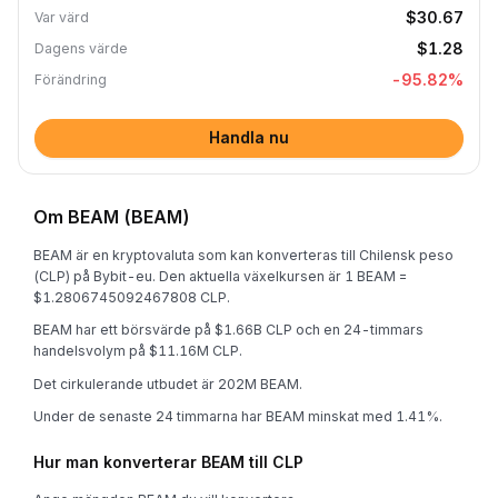
$30.67
Var värd
$1.28
Dagens värde
-95.82
%
Förändring
Handla nu
Om BEAM (BEAM)
BEAM är en kryptovaluta som kan konverteras till Chilensk peso
(CLP) på Bybit-eu. Den aktuella växelkursen är 1 BEAM =
$1.2806745092467808 CLP.
BEAM har ett börsvärde på $1.66B CLP och en 24-timmars
handelsvolym på $11.16M CLP.
Det cirkulerande utbudet är 202M BEAM.
Under de senaste 24 timmarna har BEAM minskat med 1.41%.
Hur man konverterar BEAM till CLP