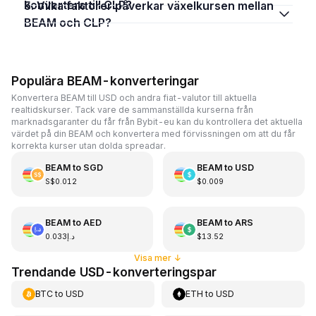
konvertera till CLP?
5. Vilka faktorer påverkar växelkursen mellan
BEAM och CLP?
Populära BEAM-konverteringar
Konvertera BEAM till USD och andra fiat-valutor till aktuella
realtidskurser. Tack vare de sammanställda kurserna från
marknadsgaranter du får från Bybit-eu kan du kontrollera det aktuella
värdet på din BEAM och konvertera med förvissningen om att du får
korrekta kurser utan dolda spreadar.
BEAM
to
SGD
BEAM
to
USD
S$0.012
$0.009
BEAM
to
AED
BEAM
to
ARS
د.إ0.033
$13.52
Visa mer
↓
Trendande USD-konverteringspar
BTC
to
USD
ETH
to
USD