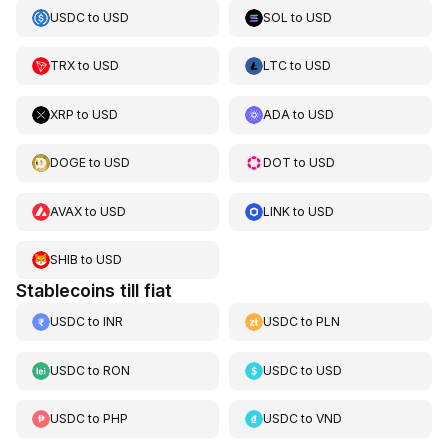
USDC
to
USD
SOL
to
USD
TRX
to
USD
LTC
to
USD
XRP
to
USD
ADA
to
USD
DOGE
to
USD
DOT
to
USD
AVAX
to
USD
LINK
to
USD
SHIB
to
USD
Stablecoins till fiat
USDC
to
INR
USDC
to
PLN
USDC
to
RON
USDC
to
USD
USDC
to
PHP
USDC
to
VND