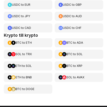
USDC
to
EUR
USDC
to
GBP
USDC
to
JPY
USDC
to
AUD
USDC
to
CAD
USDC
to
CHF
Krypto till krypto
BTC
to
ETH
BTC
to
ADA
SOL
to
TRX
BTC
to
SOL
ETH
to
SOL
BTC
to
XRP
ETH
to
BNB
SOL
to
AVAX
BTC
to
DOGE