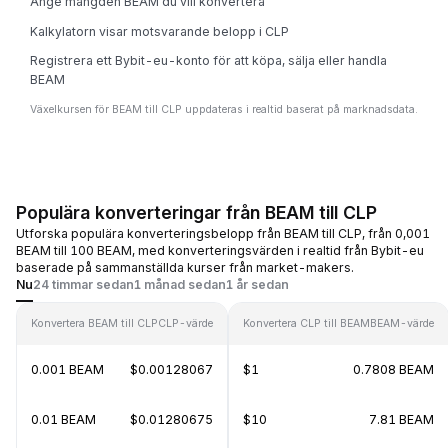
Ange mängden BEAM du vill konvertera
Kalkylatorn visar motsvarande belopp i CLP
Registrera ett Bybit-eu-konto för att köpa, sälja eller handla
BEAM
Växelkursen för BEAM till CLP uppdateras i realtid baserat på marknadsdata.
Populära konverteringar från BEAM till CLP
Utforska populära konverteringsbelopp från BEAM till CLP, från 0,001
BEAM till 100 BEAM, med konverteringsvärden i realtid från Bybit-eu
baserade på sammanställda kurser från market-makers.
Nu
24 timmar sedan
1 månad sedan
1 år sedan
Konvertera BEAM till CLP
CLP-värde
Konvertera CLP till BEAM
BEAM-värde
0.001 BEAM
$0.00128067
$1
0.7808 BEAM
0.01 BEAM
$0.01280675
$10
7.81 BEAM