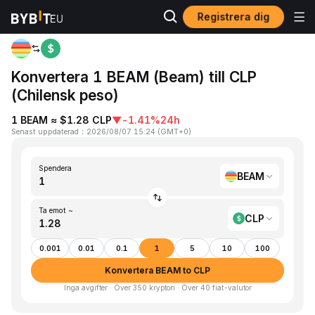
Registrera dig
Hem
BEAM to CLP
Konvertera 1 BEAM (Beam) till CLP
(Chilensk peso)
1 BEAM ≈ $1.28 CLP
▼
-1.41%
24h
Senast uppdaterad
：
2026/08/07 15:24
(
GMT+0
)
Spendera
BEAM
Ta emot ~
CLP
0.001
0.01
0.1
1
5
10
100
Konvertera BEAM to CLP
Inga avgifter · Över 350 krypton · Över 40 fiat-valutor