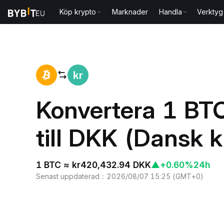
Köp krypto
Marknader
Handla
Verktyg
Hem
BTC to DKK
Konvertera 1 BTC
till DKK (Dansk 
1 BTC ≈ kr420,432.94 DKK
▲
+0.60%
24h
Senast uppdaterad
：
2026/08/07 15:25
(
GMT+0
)