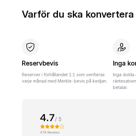
Varför du ska konvertera
Reservbevis
Inga ko
Reserver i förhållandet 1:1 som verifieras
Inga dolda 
varje månad med Merkle-bevis på kedjan.
räntesatsen
betalar.
4.7
/ 5
47K Reviews