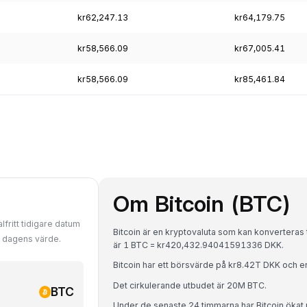
kr62,247.13
kr64,179.75
kr58,566.09
kr67,005.41
kr58,566.09
kr85,461.84
Om Bitcoin (BTC)
lfritt tidigare datum
Bitcoin är en kryptovaluta som kan konverteras 
d dagens värde.
är 1 BTC = kr420,432.94041591336 DKK.
Bitcoin har ett börsvärde på kr8.42T DKK och
Det cirkulerande utbudet är 20M BTC.
BTC
Under de senaste 24 timmarna har Bitcoin öka