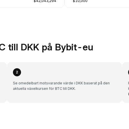
$42,043,294
$10,000
C till DKK på Bybit-eu
2
Se omedelbart motsvarande värde i DKK baserat på den
aktuella växelkursen för BTC till DKK.