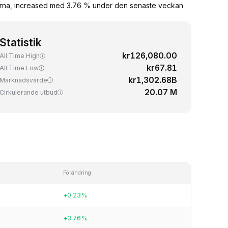
marna, increased med 3.76 % under den senaste veckan
Statistik
kr126,080.00
All Time High
kr67.81
All Time Low
kr1,302.68B
Marknadsvärde
20.07 M
Cirkulerande utbud
Förändring
+0.23%
+3.76%