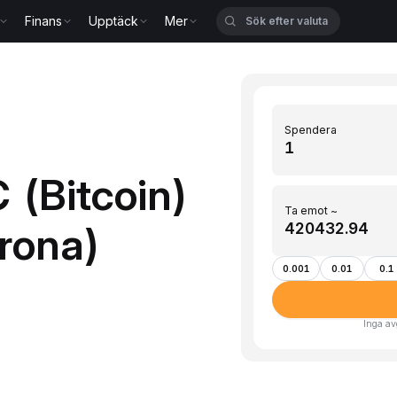
Finans
Upptäck
Mer
Spendera
 (Bitcoin)
Ta emot ~
krona)
0.001
0.01
0.1
Inga av