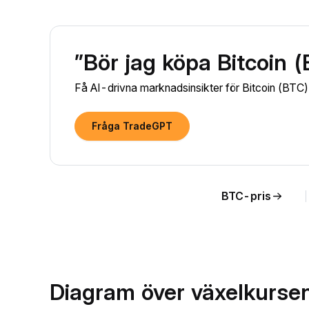
”Bör jag köpa Bitcoin 
Få AI-drivna marknadsinsikter för Bitcoin (BTC) o
Fråga TradeGPT
BTC-pris
Diagram över växelkursen