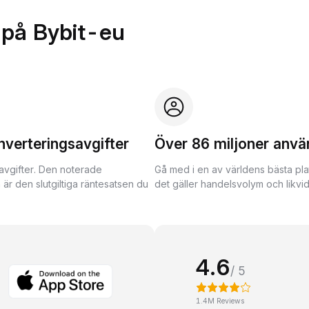
 på Bybit-eu
nverteringsavgifter
Över 86 miljoner anvä
avgifter. Den noterade
Gå med i en av världens bästa pla
 är den slutgiltiga räntesatsen du
det gäller handelsvolym och likvidi
4.6
/ 5
1.4M Reviews