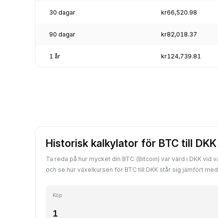
30 dagar
kr66,520.98
90 dagar
kr82,018.37
1 år
kr124,739.81
Historisk kalkylator för BTC till DKK
Ta reda på hur mycket din BTC (Bitcoin) var värd i DKK vid va
och se hur växelkursen för BTC till DKK står sig jämfört me
Köp