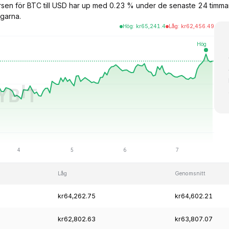
kursen för BTC till USD har up med 0.23 % under de senaste 24 tim
garna.
Hög
:
kr
65,241.4
Låg
:
kr
62,456.49
Låg
Genomsnitt
kr64,262.75
kr64,602.21
kr62,802.63
kr63,807.07