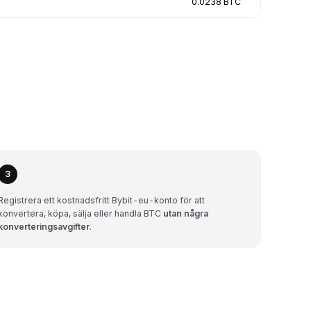
0.0238 BTC
3
Registrera ett kostnadsfritt Bybit-eu-konto för att
konvertera, köpa, sälja eller handla BTC
utan några
konverteringsavgifter
.