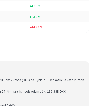
+4.98%
+1.53%
-44.21%
till Dansk krona (DKK) på Bybit-eu. Den aktuella växelkursen
 en 24-timmars handelsvolym på kr136.33B DKK.
t med 0.60%.