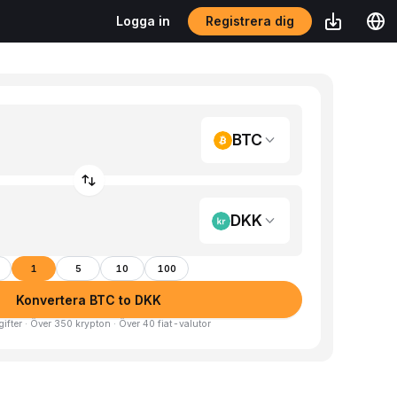
Registrera dig
Logga in
BTC
DKK
1
5
10
100
Konvertera BTC to DKK
gifter · Över 350 krypton · Över 40 fiat-valutor