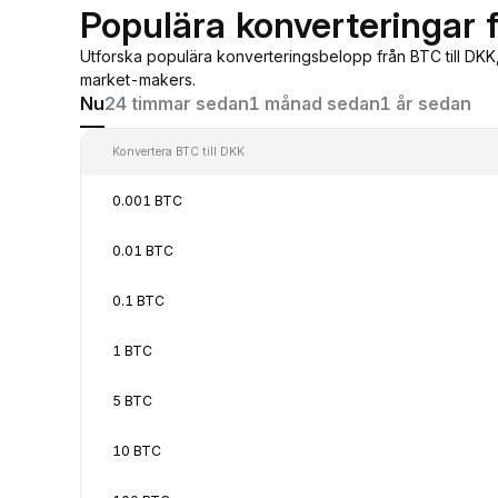
Populära konverteringar f
Utforska populära konverteringsbelopp från BTC till DKK
market-makers.
Nu
24 timmar sedan
1 månad sedan
1 år sedan
Konvertera BTC till DKK
0.001 BTC
0.01 BTC
0.1 BTC
1 BTC
5 BTC
10 BTC