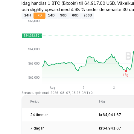
Idag handlas 1 BTC (Bitcoin) till 64,917.00 USD. Växel
och slightly upward med 4.98 % under de senaste 30 da
24H
7D
14D
30D
60D
200D
Senast uppdaterad: 2026-08-07, 15:25 GMT+0
Period
Hög
24 timmar
kr64,941.67
7 dagar
kr64,941.67