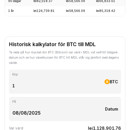
90 dagar
lei82,018.37
lei58,566.09
lei66,833.01
+
1 år
lei124,739.81
lei58,566.09
lei85,318.42
-
Historisk kalkylator för BTC till MDL
Ta reda på hur mycket din BTC (Bitcoin) var värd i MDL vid valfritt tidigare
datum och se hur växelkursen för BTC till MDL står sig jämfört med dagens
värde.
Köp
BTC
På
Datum
lei1,128,901.76
Var värd