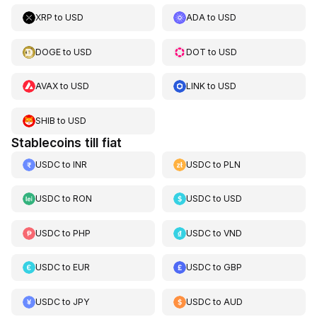
XRP
to
USD
ADA
to
USD
DOGE
to
USD
DOT
to
USD
AVAX
to
USD
LINK
to
USD
SHIB
to
USD
Stablecoins till fiat
USDC
to
INR
USDC
to
PLN
USDC
to
RON
USDC
to
USD
USDC
to
PHP
USDC
to
VND
USDC
to
EUR
USDC
to
GBP
USDC
to
JPY
USDC
to
AUD