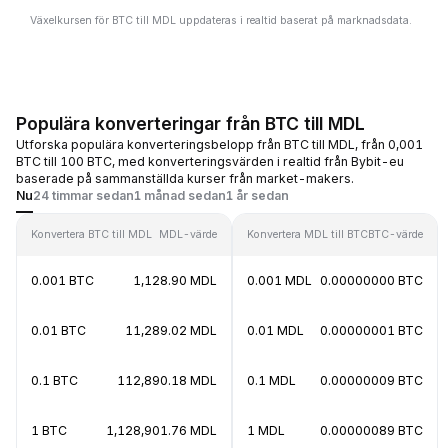
Växelkursen för BTC till MDL uppdateras i realtid baserat på marknadsdata.
Populära konverteringar från BTC till MDL
Utforska populära konverteringsbelopp från BTC till MDL, från 0,001
BTC till 100 BTC, med konverteringsvärden i realtid från Bybit-eu
baserade på sammanställda kurser från market-makers.
Nu
24 timmar sedan
1 månad sedan
1 år sedan
Konvertera BTC till MDL
MDL-värde
Konvertera MDL till BTC
BTC-värde
0.001 BTC
1,128.90 MDL
0.001 MDL
0.00000000 BTC
0.01 BTC
11,289.02 MDL
0.01 MDL
0.00000001 BTC
0.1 BTC
112,890.18 MDL
0.1 MDL
0.00000009 BTC
1 BTC
1,128,901.76 MDL
1 MDL
0.00000089 BTC