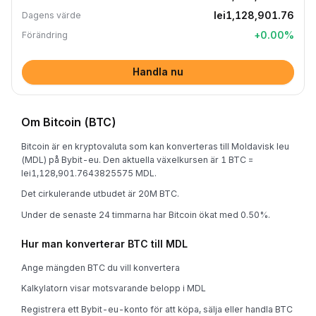
lei1,128,901.76
Dagens värde
+
0.00
%
Förändring
Handla nu
Om Bitcoin (BTC)
Bitcoin är en kryptovaluta som kan konverteras till Moldavisk leu
(MDL) på Bybit-eu. Den aktuella växelkursen är 1 BTC =
lei1,128,901.7643825575 MDL.
Det cirkulerande utbudet är 20M BTC.
Under de senaste 24 timmarna har Bitcoin ökat med 0.50%.
Hur man konverterar BTC till MDL
Ange mängden BTC du vill konvertera
Kalkylatorn visar motsvarande belopp i MDL
Registrera ett Bybit-eu-konto för att köpa, sälja eller handla BTC