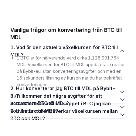
Vanliga frågor om konvertering från BTC till
MDL
1. Vad är den aktuella växelkursen för BTC till
MDL?
1 BTC är för närvarande värd cirka 1,128,901.764
MDL. Växelkursen för BTC till MDL uppdateras i realtid
på Bybit-eu, utan konverteringsavgifter och med en
15 sekunders låsning av kursen när du har bekräftat
konverteringen.
2. Hur konverterar jag BTC till MDL på Bybit-
eu?
3. Tillkommer det några avgifter för att
konvertera BTC till MDL?
4. Vad är det minsta beloppet i BTC jag kan
konvertera till MDL?
5. Vilka faktorer påverkar växelkursen mellan
BTC och MDL?