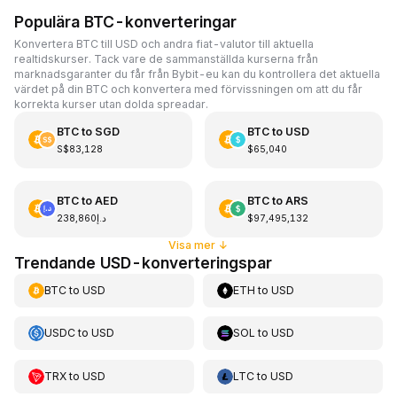
Populära BTC-konverteringar
Konvertera BTC till USD och andra fiat-valutor till aktuella
realtidskurser. Tack vare de sammanställda kurserna från
marknadsgaranter du får från Bybit-eu kan du kontrollera det aktuella
värdet på din BTC och konvertera med förvissningen om att du får
korrekta kurser utan dolda spreadar.
BTC
to
SGD
BTC
to
USD
S$83,128
$65,040
BTC
to
AED
BTC
to
ARS
د.إ238,860
$97,495,132
Visa mer
↓
Trendande USD-konverteringspar
BTC
to
USD
ETH
to
USD
USDC
to
USD
SOL
to
USD
TRX
to
USD
LTC
to
USD