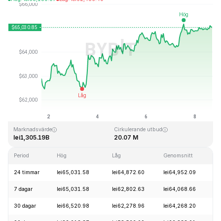
Senast uppdaterad: 2026-08-08, 17:08 GMT+0
All Time High
All Time Low
lei126,080.00
lei67.81
Marknadsvärde
Cirkulerande utbud
lei1,305.19B
20.07 M
Period
Hög
Låg
Genomsnitt
Fö
24 timmar
lei65,031.58
lei64,872.60
lei64,952.09
+
7 dagar
lei65,031.58
lei62,802.63
lei64,068.66
+
30 dagar
lei66,520.98
lei62,278.96
lei64,268.20
+