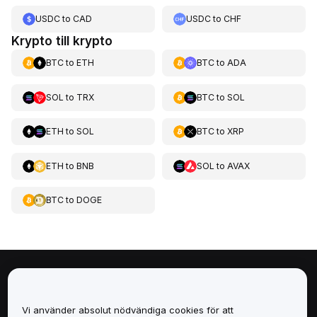
USDC
to
CAD
USDC
to
CHF
Krypto till krypto
BTC
to
ETH
BTC
to
ADA
SOL
to
TRX
BTC
to
SOL
ETH
to
SOL
BTC
to
XRP
ETH
to
BNB
SOL
to
AVAX
BTC
to
DOGE
Om
Vi använder absolut nödvändiga cookies för att