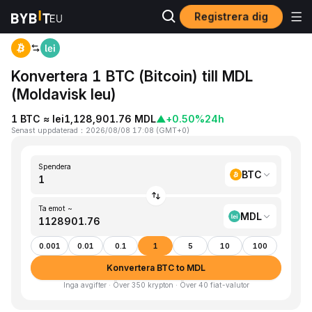
Registrera dig
Hem
BTC to MDL
Konvertera 1 BTC (Bitcoin) till MDL
(Moldavisk leu)
1 BTC ≈ lei1,128,901.76 MDL
▲
+0.50%
24h
Senast uppdaterad
：
2026/08/08 17:08
(
GMT+0
)
Spendera
BTC
Ta emot ~
MDL
0.001
0.01
0.1
1
5
10
100
Konvertera BTC to MDL
Inga avgifter · Över 350 krypton · Över 40 fiat-valutor