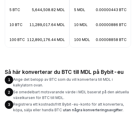
5 BTC
5,644,508.82 MDL
5 MDL
0.00000443 BTC
10 BTC
11,289,017.64 MDL
10 MDL
0.00000886 BTC
100 BTC
112,890,176.44 MDL
100 MDL
0.00008858 BTC
Så här konverterar du BTC till MDL på Bybit-eu
Ange det belopp av BTC som du vill konvertera till MDL i
1
kalkylatorn ovan.
Se omedelbart motsvarande värde i MDL baserat på den aktuella
2
växelkursen för BTC till MDL.
Registrera ett kostnadsfritt Bybit-eu-konto för att konvertera,
3
köpa, sälja eller handla BTC
utan några konverteringsavgifter
.