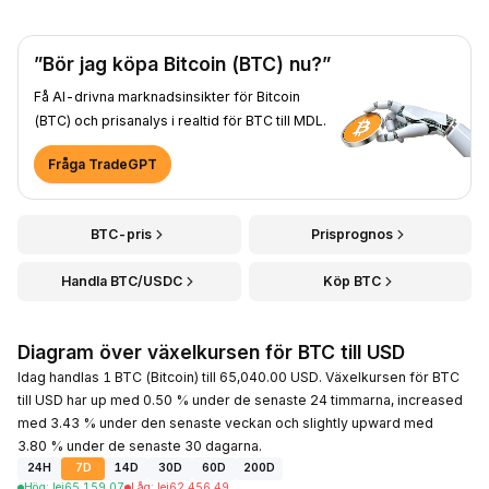
”Bör jag köpa Bitcoin (BTC) nu?”
Få AI-drivna marknadsinsikter för Bitcoin
(BTC) och prisanalys i realtid för BTC till MDL.
Fråga TradeGPT
BTC-pris
Prisprognos
Handla BTC/USDC
Köp BTC
Diagram över växelkursen för BTC till USD
Idag handlas 1 BTC (Bitcoin) till 65,040.00 USD. Växelkursen för BTC
till USD har up med 0.50 % under de senaste 24 timmarna, increased
med 3.43 % under den senaste veckan och slightly upward med
3.80 % under de senaste 30 dagarna.
24H
7D
14D
30D
60D
200D
Hög
:
lei
65,159.07
Låg
:
lei
62,456.49