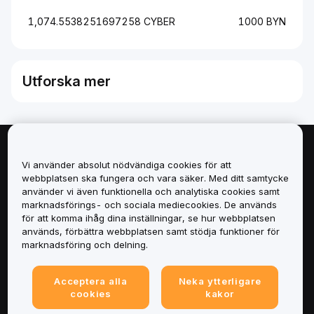
1,074.5538251697258 CYBER
1000 BYN
Utforska mer
Om
Vi använder absolut nödvändiga cookies för att
webbplatsen ska fungera och vara säker. Med ditt samtycke
Tjänster
använder vi även funktionella och analytiska cookies samt
marknadsförings- och sociala mediecookies. De används
för att komma ihåg dina inställningar, se hur webbplatsen
Support
används, förbättra webbplatsen samt stödja funktioner för
marknadsföring och delning.
Produkter
Acceptera alla
Neka ytterligare
Juridiskt
cookies
kakor