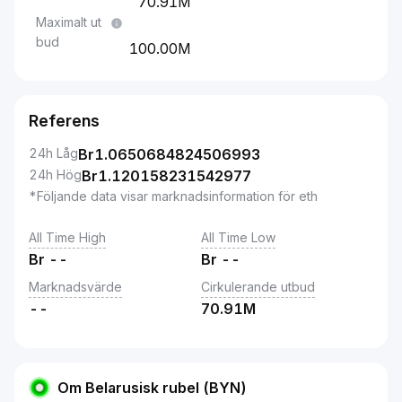
70.91M
Maximalt ut
bud
100.00M
Referens
24h Låg
Br
1.0650684824506993
24h Hög
Br
1.120158231542977
*Följande data visar marknadsinformation för eth
All Time High
All Time Low
Br
--
Br
--
Marknadsvärde
Cirkulerande utbud
--
70.91M
Om Belarusisk rubel (BYN)