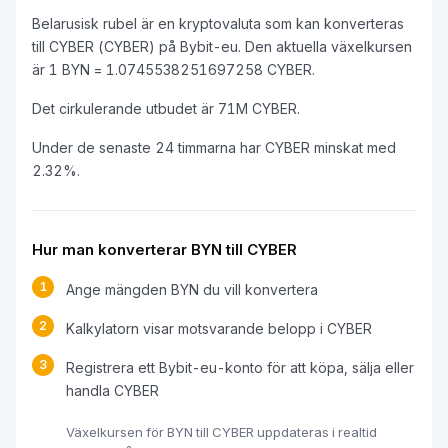
Belarusisk rubel är en kryptovaluta som kan konverteras
till CYBER (CYBER) på Bybit-eu. Den aktuella växelkursen
är 1 BYN = 1.0745538251697258 CYBER.
Det cirkulerande utbudet är 71M CYBER.
Under de senaste 24 timmarna har CYBER minskat med
2.32%.
Hur man konverterar BYN till CYBER
1
Ange mängden BYN du vill konvertera
2
Kalkylatorn visar motsvarande belopp i CYBER
3
Registrera ett Bybit-eu-konto för att köpa, sälja eller
handla CYBER
Växelkursen för BYN till CYBER uppdateras i realtid