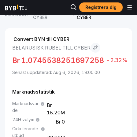
Registrera dig
CYBER pris
Belarusisk rubel to
Marknader
CYBER
CYBER
Convert BYN till CYBER
BELARUSISK RUBEL TILL CYBER
Br
1.0745538251697258
-2.32%
Senast uppdaterad: Aug 6, 2026, 19:00:00
Marknadsstatistik
Marknadsvär
de
18.20M
24H volym
0
Cirkulerande
utbud