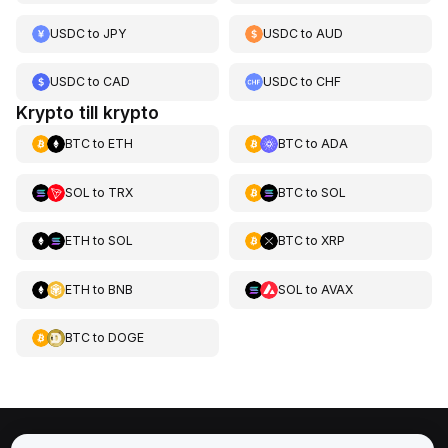
USDC
to
JPY
USDC
to
AUD
USDC
to
CAD
USDC
to
CHF
Krypto till krypto
BTC
to
ETH
BTC
to
ADA
SOL
to
TRX
BTC
to
SOL
ETH
to
SOL
BTC
to
XRP
ETH
to
BNB
SOL
to
AVAX
BTC
to
DOGE