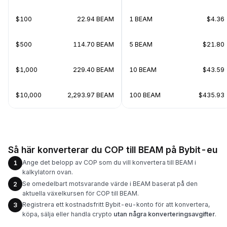
$100
22.94 BEAM
1 BEAM
$4.36
$500
114.70 BEAM
5 BEAM
$21.80
$1,000
229.40 BEAM
10 BEAM
$43.59
$10,000
2,293.97 BEAM
100 BEAM
$435.93
Så här konverterar du COP till BEAM på Bybit-eu
Ange det belopp av COP som du vill konvertera till BEAM i
1
kalkylatorn ovan.
Se omedelbart motsvarande värde i BEAM baserat på den
2
aktuella växelkursen för COP till BEAM.
Registrera ett kostnadsfritt Bybit-eu-konto för att konvertera,
3
köpa, sälja eller handla crypto
utan några konverteringsavgifter
.