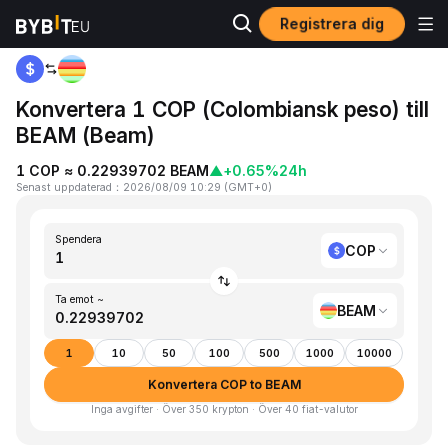
Registrera dig
Hem
COP to BEAM
Konvertera 1 COP (Colombiansk peso) till
BEAM (Beam)
1 COP ≈ 0.22939702 BEAM
▲
+0.65%
24h
Senast uppdaterad
：
2026/08/09 10:29
(
GMT+0
)
Spendera
COP
Ta emot ~
BEAM
1
10
50
100
500
1000
10000
Konvertera COP to BEAM
Inga avgifter · Över 350 krypton · Över 40 fiat-valutor