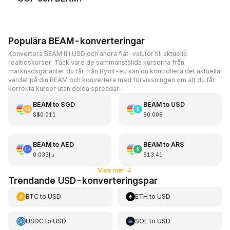
Populära BEAM-konverteringar
Konvertera BEAM till USD och andra fiat-valutor till aktuella
realtidskurser. Tack vare de sammanställda kurserna från
marknadsgaranter du får från Bybit-eu kan du kontrollera det aktuella
värdet på din BEAM och konvertera med förvissningen om att du får
korrekta kurser utan dolda spreadar.
BEAM
to
SGD
BEAM
to
USD
S$0.011
$0.009
BEAM
to
AED
BEAM
to
ARS
د.إ0.033
$13.41
Visa mer
↓
Trendande USD-konverteringspar
BTC
to
USD
ETH
to
USD
USDC
to
USD
SOL
to
USD