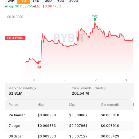
24H
7D
14D
30D
60D
200D
Hög
:
$
0.009755
Låg
:
$
0.007783
Senast uppdaterad: 2026-08-09, 10:29 GMT+0
All Time High
All Time Low
$4.28
$0.006168
Marknadsvärde
Cirkulerande utbud
$1.81M
201.54 M
Period
Hög
Låg
Genomsnitt
För
24 timmar
$0.008969
$0.008867
$0.008918
-1
7 dagar
$0.009633
$0.007961
$0.008910
+1
30 dagar
$0.009633
$0.007127
$0.008429
+1