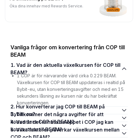
Öka dina innehav med Rewards Service.
Vanliga frågor om konvertering från COP till
BEAM
1. Vad är den aktuella växelkursen för COP till
BEAM?
1 COP är för närvarande värd cirka 0.229 BEAM.
Växelkursen för COP till BEAM uppdateras i realtid på
Bybit-eu, utan konverteringsavgifter och med en 15
sekunders låsning av kursen när du har bekräftat
konverteringen.
2. Hur konverterar jag COP till BEAM på
Bybit-eu?
3. Tillkommer det några avgifter för att
konvertera COP till BEAM?
4. Vad är det minsta beloppet i COP jag kan
konvertera till BEAM?
5. Vilka faktorer påverkar växelkursen mellan
COP och BEAM?