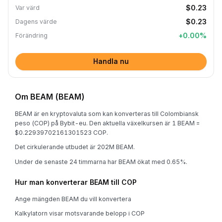
$0.23
Var värd
$0.23
Dagens värde
+
0.00
%
Förändring
Handla nu
Om BEAM (BEAM)
BEAM är en kryptovaluta som kan konverteras till Colombiansk
peso (COP) på Bybit-eu. Den aktuella växelkursen är 1 BEAM =
$0.22939702161301523 COP.
Det cirkulerande utbudet är 202M BEAM.
Under de senaste 24 timmarna har BEAM ökat med 0.65%.
Hur man konverterar BEAM till COP
Ange mängden BEAM du vill konvertera
Kalkylatorn visar motsvarande belopp i COP