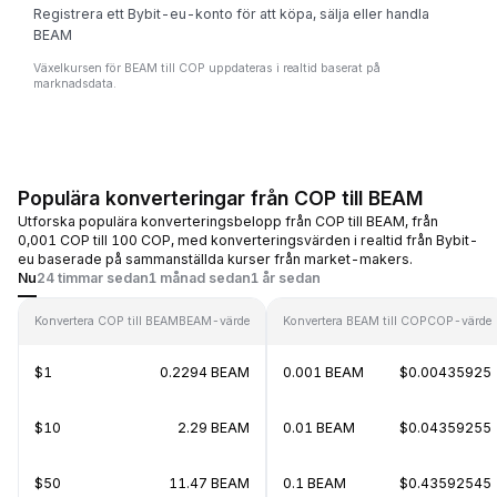
Registrera ett Bybit-eu-konto för att köpa, sälja eller handla
BEAM
Växelkursen för BEAM till COP uppdateras i realtid baserat på
marknadsdata.
Populära konverteringar från COP till BEAM
Utforska populära konverteringsbelopp från COP till BEAM, från
0,001 COP till 100 COP, med konverteringsvärden i realtid från Bybit-
eu baserade på sammanställda kurser från market-makers.
Nu
24 timmar sedan
1 månad sedan
1 år sedan
Konvertera COP till BEAM
BEAM-värde
Konvertera BEAM till COP
COP-värde
$1
0.2294 BEAM
0.001 BEAM
$0.00435925
$10
2.29 BEAM
0.01 BEAM
$0.04359255
$50
11.47 BEAM
0.1 BEAM
$0.43592545