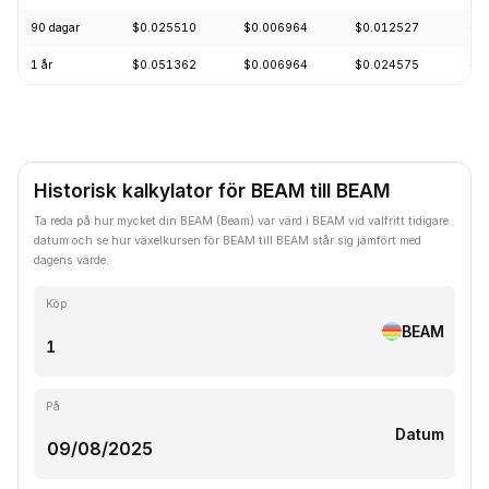
90 dagar
$0.025510
$0.006964
$0.012527
-4
1 år
$0.051362
$0.006964
$0.024575
-7
Historisk kalkylator för BEAM till BEAM
Ta reda på hur mycket din BEAM (Beam) var värd i BEAM vid valfritt tidigare
datum och se hur växelkursen för BEAM till BEAM står sig jämfört med
dagens värde.
Köp
BEAM
På
Datum