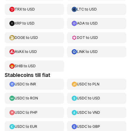
TRX
to
USD
LTC
to
USD
XRP
to
USD
ADA
to
USD
DOGE
to
USD
DOT
to
USD
AVAX
to
USD
LINK
to
USD
SHIB
to
USD
Stablecoins till fiat
USDC
to
INR
USDC
to
PLN
USDC
to
RON
USDC
to
USD
USDC
to
PHP
USDC
to
VND
USDC
to
EUR
USDC
to
GBP