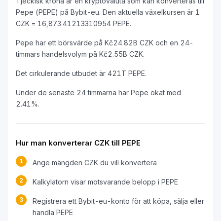
Tjeckisk krona är en kryptovaluta som kan konverteras till
Pepe (PEPE) på Bybit-eu. Den aktuella växelkursen är 1
CZK = 16,873.41213310954 PEPE.
Pepe har ett börsvärde på Kč24.82B CZK och en 24-
timmars handelsvolym på Kč2.55B CZK.
Det cirkulerande utbudet är 421T PEPE.
Under de senaste 24 timmarna har Pepe ökat med
2.41%.
Hur man konverterar CZK till PEPE
1
Ange mängden CZK du vill konvertera
2
Kalkylatorn visar motsvarande belopp i PEPE
3
Registrera ett Bybit-eu-konto för att köpa, sälja eller
handla PEPE