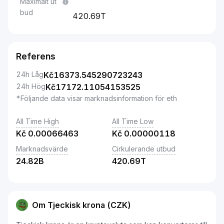
Maximalt ut
bud
420.69T
Referens
24h Låg
Kč
16373.545290723243
24h Hög
Kč
17172.11054153525
*Följande data visar marknadsinformation för eth
All Time High
All Time Low
Kč
0.00066463
Kč
0.00000118
Marknadsvärde
Cirkulerande utbud
24.82B
420.69T
Om Tjeckisk krona (CZK)