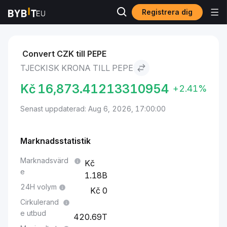
Registrera dig
Marknader
Pepe pris PEPE
Tjeckisk krona to Pepe
Convert CZK till PEPE
TJECKISK KRONA TILL PEPE
Kč
16,873.41213310954
+2.41%
Senast uppdaterad: Aug 6, 2026, 17:00:00
Marknadsstatistik
Marknadsvärd
e
1.18B
24H volym
0
Cirkulerand
e utbud
420.69T