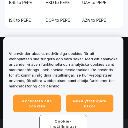
BRL to PEPE
HKD to PEPE
UAH to PEPE
ISK to PEPE
DOP to PEPE
AZN to PEPE
Om
Vi använder absolut nödvändiga cookies för att
webbplatsen ska fungera och vara säker. Med ditt samtycke
Tjänster
använder vi även funktionella och analytiska cookies samt
marknadsförings- och sociala mediecookies. De används
för att komma ihåg dina inställningar, se hur webbplatsen
Support
används, förbättra webbplatsen samt stödja funktioner för
marknadsföring och delning.
Produkter
Acceptera alla
Neka ytterligare
Juridiskt
cookies
kakor
Cookie-
© 2025-2026 Bybit.eu. Alla rättigheter förbehålls.
inställningar