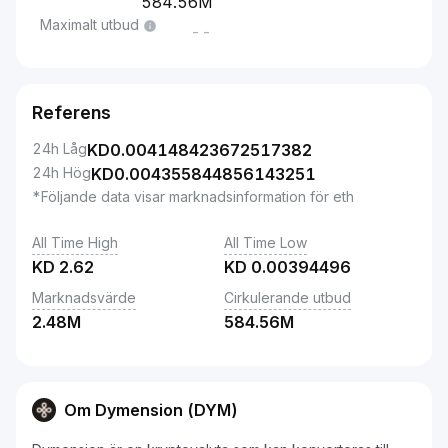
584.56M
Maximalt utbud
--
Referens
24h Låg
KD
0.004148423672517382
24h Hög
KD
0.004355844856143251
*Följande data visar marknadsinformation för eth
All Time High
All Time Low
KD
2.62
KD
0.00394496
Marknadsvärde
Cirkulerande utbud
2.48M
584.56M
Om Dymension (DYM)