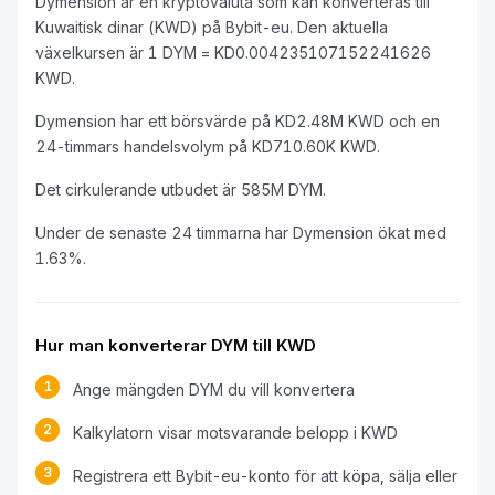
Dymension är en kryptovaluta som kan konverteras till
Kuwaitisk dinar (KWD) på Bybit-eu. Den aktuella
växelkursen är 1 DYM = KD0.004235107152241626
KWD.
Dymension har ett börsvärde på KD2.48M KWD och en
24-timmars handelsvolym på KD710.60K KWD.
Det cirkulerande utbudet är 585M DYM.
Under de senaste 24 timmarna har Dymension ökat med
1.63%.
Hur man konverterar DYM till KWD
1
Ange mängden DYM du vill konvertera
2
Kalkylatorn visar motsvarande belopp i KWD
3
Registrera ett Bybit-eu-konto för att köpa, sälja eller