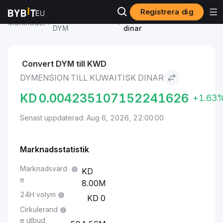
Registrera dig
Dymension pris
Dymension to Kuwaitisk
Marknader
DYM
dinar
Convert DYM till KWD
DYMENSION TILL KUWAITISK DINAR
KD
0.004235107152241626
+1.63
Senast uppdaterad: Aug 6, 2026, 22:00:00
Marknadsstatistik
Marknadsvärd
e
8.00M
24H volym
0
Cirkulerand
e utbud