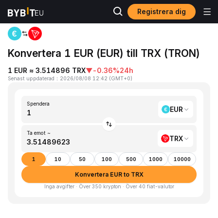
Registrera dig
Hem
EUR to TRX
Konvertera 1 EUR (EUR) till TRX (TRON)
1 EUR ≈ 3.514896 TRX
▼
-0.36%
24h
Senast uppdaterad
：
2026/08/08 12:42
(
GMT+0
)
Spendera
EUR
Ta emot ~
TRX
1
10
50
100
500
1000
10000
Konvertera EUR to TRX
Inga avgifter · Över 350 krypton · Över 40 fiat-valutor