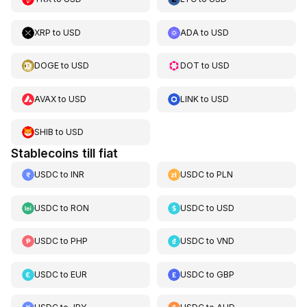
XRP
to
USD
ADA
to
USD
DOGE
to
USD
DOT
to
USD
AVAX
to
USD
LINK
to
USD
SHIB
to
USD
Stablecoins till fiat
USDC
to
INR
USDC
to
PLN
USDC
to
RON
USDC
to
USD
USDC
to
PHP
USDC
to
VND
USDC
to
EUR
USDC
to
GBP