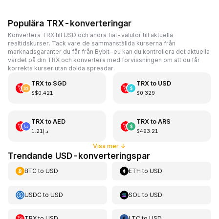
Populära TRX-konverteringar
Konvertera TRX till USD och andra fiat-valutor till aktuella
realtidskurser. Tack vare de sammanställda kurserna från
marknadsgaranter du får från Bybit-eu kan du kontrollera det aktuella
värdet på din TRX och konvertera med förvissningen om att du får
korrekta kurser utan dolda spreadar.
TRX
to
SGD
TRX
to
USD
S$0.421
$0.329
TRX
to
AED
TRX
to
ARS
د.إ1.21
$493.21
Visa mer
↓
Trendande USD-konverteringspar
BTC
to
USD
ETH
to
USD
USDC
to
USD
SOL
to
USD
TRX
to
USD
LTC
to
USD