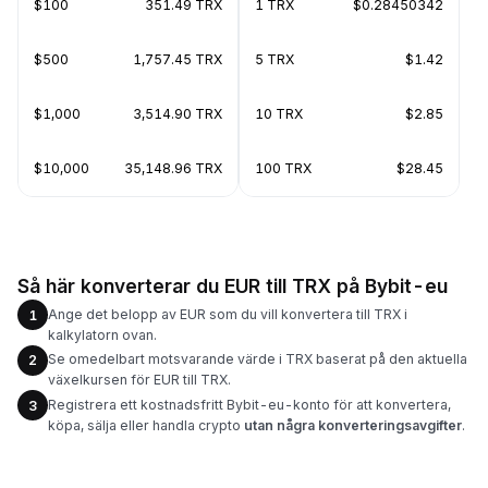
$100
351.49 TRX
1 TRX
$0.28450342
$500
1,757.45 TRX
5 TRX
$1.42
$1,000
3,514.90 TRX
10 TRX
$2.85
$10,000
35,148.96 TRX
100 TRX
$28.45
Så här konverterar du EUR till TRX på Bybit-eu
Ange det belopp av EUR som du vill konvertera till TRX i
1
kalkylatorn ovan.
Se omedelbart motsvarande värde i TRX baserat på den aktuella
2
växelkursen för EUR till TRX.
Registrera ett kostnadsfritt Bybit-eu-konto för att konvertera,
3
köpa, sälja eller handla crypto
utan några konverteringsavgifter
.