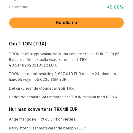
+
0.00
%
Förändring
Handla nu
Om TRON (TRX)
TRON är en kryptovaluta som kan konverteras till EUR (EUR) på
Bybit-eu. Den aktuella växelkursen är 1 TRX =
€3.51489623218512 EUR.
TRON har ett börsvärde på €27.01B EUR och en 24-timmars
handelsvolym på €235.35M EUR.
Det cirkulerande utbudet är 95B TRX.
Under de senaste 24 timmarna har TRON minskat med 0.36%.
Hur man konverterar TRX till EUR
Ange mängden TRX du vill konvertera
Kalkylatorn visar motsvarande belopp i EUR