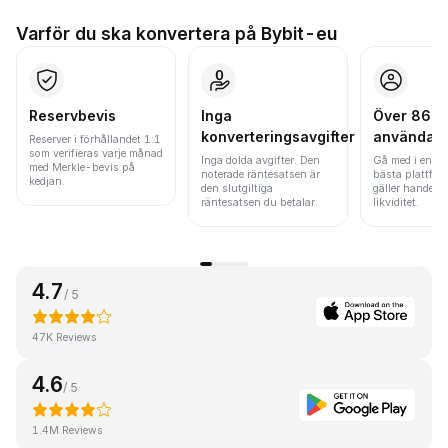
Varför du ska konvertera på Bybit-eu
Reservbevis
Inga
Över 86 mi
konverteringsavgifter
användar
Reserver i förhållandet 1:1
som verifieras varje månad
Inga dolda avgifter. Den
Gå med i en av
med Merkle-bevis på
noterade räntesatsen är
bästa plattfor
kedjan.
den slutgiltiga
gäller handels
räntesatsen du betalar.
likviditet.
4.7
/ 5
47K Reviews
4.6
/ 5
1.4M Reviews