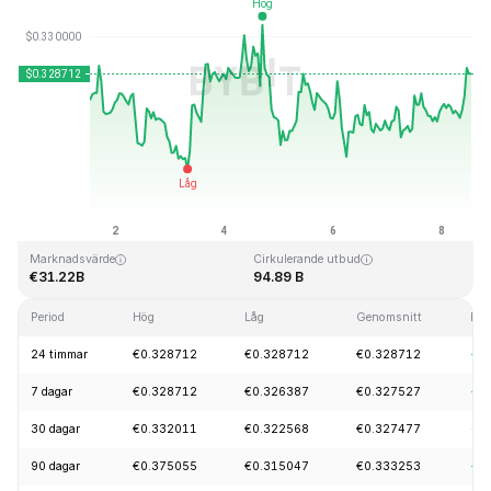
Senast uppdaterad: 2026-08-08, 12:42 GMT+0
All Time High
All Time Low
€0.431288
€0.001804
Marknadsvärde
Cirkulerande utbud
€31.22B
94.89 B
Period
Hög
Låg
Genomsnitt
För
24 timmar
€0.328712
€0.328712
€0.328712
+0
7 dagar
€0.328712
€0.326387
€0.327527
+0
30 dagar
€0.332011
€0.322568
€0.327477
-0
90 dagar
€0.375055
€0.315047
€0.333253
+1