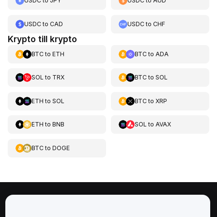
USDC
to
JPY
USDC
to
AUD
USDC
to
CAD
USDC
to
CHF
Krypto till krypto
BTC
to
ETH
BTC
to
ADA
SOL
to
TRX
BTC
to
SOL
ETH
to
SOL
BTC
to
XRP
ETH
to
BNB
SOL
to
AVAX
BTC
to
DOGE
Om