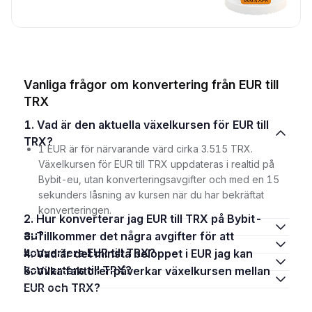
Vanliga frågor om konvertering från EUR till
TRX
1. Vad är den aktuella växelkursen för EUR till
TRX?
1 EUR är för närvarande värd cirka 3.515 TRX.
Växelkursen för EUR till TRX uppdateras i realtid på
Bybit-eu, utan konverteringsavgifter och med en 15
sekunders låsning av kursen när du har bekräftat
konverteringen.
2. Hur konverterar jag EUR till TRX på Bybit-
eu?
3. Tillkommer det några avgifter för att
konvertera EUR till TRX?
4. Vad är det minsta beloppet i EUR jag kan
konvertera till TRX?
5. Vilka faktorer påverkar växelkursen mellan
EUR och TRX?