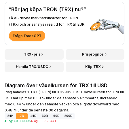
”Bör jag köpa TRON (TRX) nu?”
Få AI-drivna marknadsinsikter för TRON
(TRX) och prisanalys i realtid för TRX till EUR.
Fråga TradeGPT
TRX-pris
Prisprognos
Handla TRX/USDC
Köp TRX
Diagram över växelkursen för TRX till USD
Idag handlas 1 TRX (TRON) till 0.329023 USD. Växelkursen för TRX till
USD har up med 0.38 % under de senaste 24 timmarna, increased
med 0.44 % under den senaste veckan och slightly downward med
0.48 % under de senaste 30 dagarna.
24H
7D
14D
30D
60D
200D
Hög
:
€
0.330395
Låg
:
€
0.325441