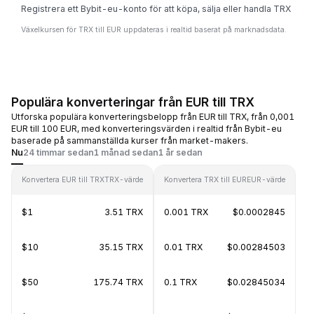
Registrera ett Bybit-eu-konto för att köpa, sälja eller handla TRX
Växelkursen för TRX till EUR uppdateras i realtid baserat på marknadsdata.
Populära konverteringar från EUR till TRX
Utforska populära konverteringsbelopp från EUR till TRX, från 0,001
EUR till 100 EUR, med konverteringsvärden i realtid från Bybit-eu
baserade på sammanställda kurser från market-makers.
Nu
24 timmar sedan
1 månad sedan
1 år sedan
Konvertera EUR till TRX
TRX-värde
Konvertera TRX till EUR
EUR-värde
$1
3.51 TRX
0.001 TRX
$0.0002845
$10
35.15 TRX
0.01 TRX
$0.00284503
$50
175.74 TRX
0.1 TRX
$0.02845034