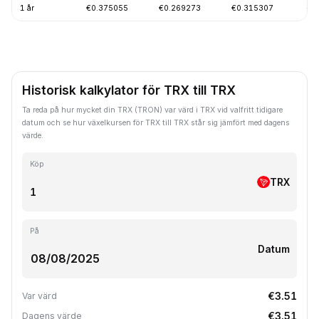
1 år
€0.375055
€0.269273
€0.315307
-2
Historisk kalkylator för TRX till TRX
Ta reda på hur mycket din TRX (TRON) var värd i TRX vid valfritt tidigare
datum och se hur växelkursen för TRX till TRX står sig jämfört med dagens
värde.
Köp
TRX
På
Datum
€3.51
Var värd
€3.51
Dagens värde