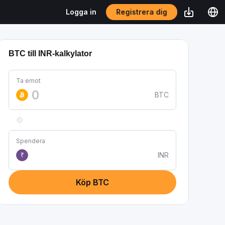
Registrera dig
Logga in
BTC till INR-kalkylator
Ta emot
BTC
Spendera
INR
₹
Köp BTC