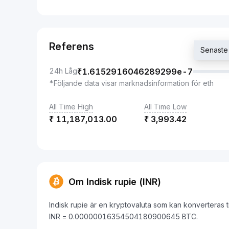
Referens
Senaste
24h Låg
₹
1.6152916046289299e-7
*Följande data visar marknadsinformation för eth
All Time High
All Time Low
₹
11,187,013.00
₹
3,993.42
Om Indisk rupie (INR)
Indisk rupie är en kryptovaluta som kan konverteras t
INR = 0.00000016354504180900645 BTC.