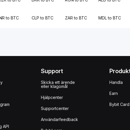
INR to BTC
CLP to BTC
ZAR to BTC
MDL to BTC
Support
Produk
uy
Skicka ett ärende
Handla
eller klagomål
Earn
Hjälpcenter
ogram
Bybit Card
Supportcenter
Användarfeedback
g API