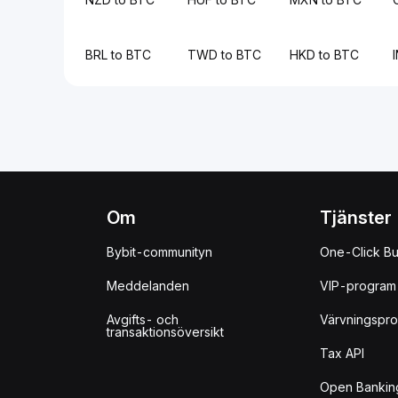
BRL to BTC
TWD to BTC
HKD to BTC
Om
Tjänster
Bybit-communityn
One-Click B
Meddelanden
VIP-program
Avgifts- och
Värvningspr
transaktionsöversikt
Tax API
Open Bankin