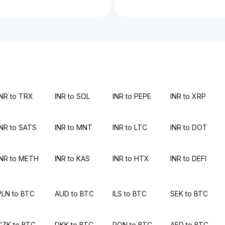
INR to TRX
INR to SOL
INR to PEPE
INR to XRP
INR to SATS
INR to MNT
INR to LTC
INR to DOT
INR to METH
INR to KAS
INR to HTX
INR to DEFI
PLN to BTC
AUD to BTC
ILS to BTC
SEK to BTC
CZK to BTC
DKK to BTC
RON to BTC
AED to BTC