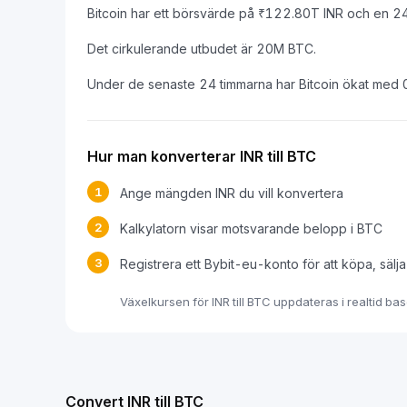
Bitcoin har ett börsvärde på ₹122.80T INR och en 2
Det cirkulerande utbudet är 20M BTC.
Under de senaste 24 timmarna har Bitcoin ökat med
Hur man konverterar INR till BTC
1
Ange mängden INR du vill konvertera
2
Kalkylatorn visar motsvarande belopp i BTC
3
Registrera ett Bybit-eu-konto för att köpa, sälj
Växelkursen för INR till BTC uppdateras i realtid b
Convert INR till BTC