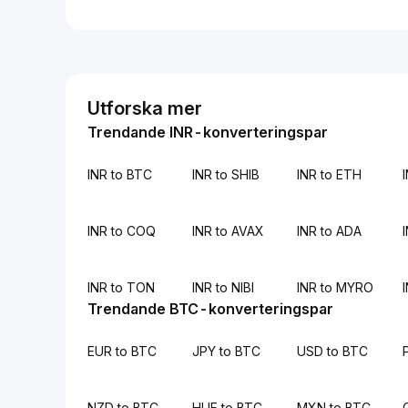
Utforska mer
Trendande INR-konverteringspar
INR to BTC
INR to SHIB
INR to ETH
INR to COQ
INR to AVAX
INR to ADA
INR to TON
INR to NIBI
INR to MYRO
Trendande BTC-konverteringspar
EUR to BTC
JPY to BTC
USD to BTC
NZD to BTC
HUF to BTC
MXN to BTC