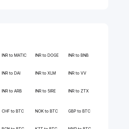
INR to MATIC
INR to DOGE
INR to BNB
INR to DAI
INR to XLM
INR to VV
INR to ARB
INR to 5IRE
INR to ZTX
CHF to BTC
NOK to BTC
GBP to BTC
BGN to BTC
KZT to BTC
MYR to BTC