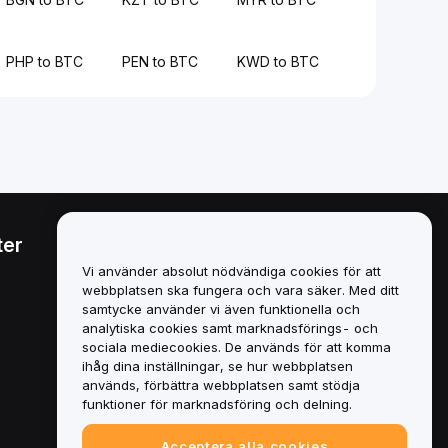
PHP to BTC
PEN to BTC
KWD to BTC
ter
Juridiskt
Vi använder absolut nödvändiga cookies för att
Policy för intressekonflikter
webbplatsen ska fungera och vara säker. Med ditt
samtycke använder vi även funktionella och
Sammanfattning av policyn
analytiska cookies samt marknadsförings- och
för depåförvaring och
sociala mediecookies. De används för att komma
administration
ihåg dina inställningar, se hur webbplatsen
används, förbättra webbplatsen samt stödja
ESG-information
funktioner för marknadsföring och delning.
Crypto-Asset White Papers
Acceptera alla cookies