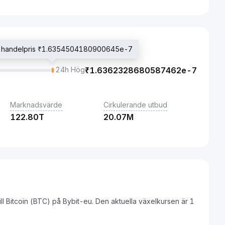
 handelpris ₹1.6354504180900645e-7
24h Hög
₹
1.6362328680587462e-7
Marknadsvärde
Cirkulerande utbud
122.80T
20.07M
ill Bitcoin (BTC) på Bybit-eu. Den aktuella växelkursen är 1