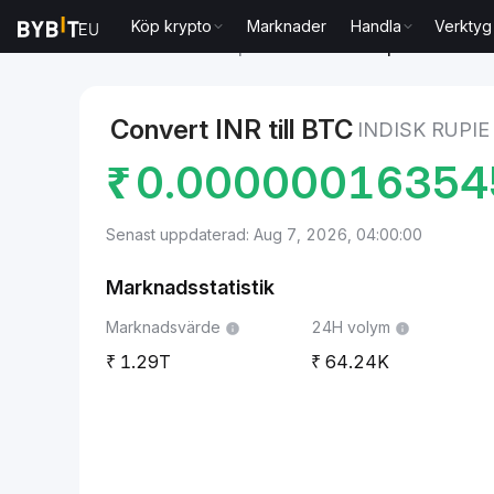
Köp krypto
Marknader
Handla
Verktyg
Marknader
Bitcoin pris BTC
Indisk rupie to Bitcoin
Convert INR till BTC
INDISK RUPIE
₹
0.0000001635
Senast uppdaterad: Aug 7, 2026, 04:00:00
Marknadsstatistik
Marknadsvärde
24H volym
1.29T
64.24K