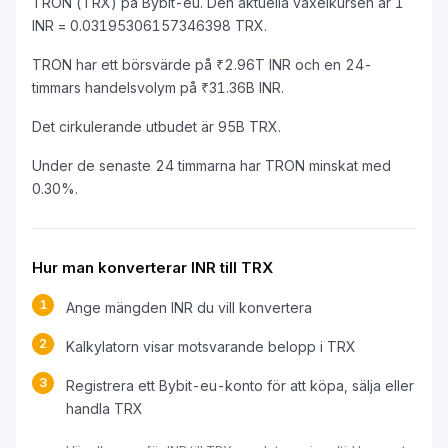
TRON (TRX) på Bybit-eu. Den aktuella växelkursen är 1
INR = 0.03195306157346398 TRX.
TRON har ett börsvärde på ₹2.96T INR och en 24-
timmars handelsvolym på ₹31.36B INR.
Det cirkulerande utbudet är 95B TRX.
Under de senaste 24 timmarna har TRON minskat med
0.30%.
Hur man konverterar INR till TRX
1
Ange mängden INR du vill konvertera
2
Kalkylatorn visar motsvarande belopp i TRX
3
Registrera ett Bybit-eu-konto för att köpa, sälja eller
handla TRX