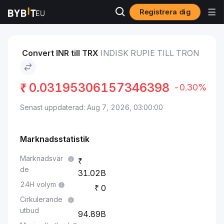
Registrera dig
Marknader
TRON pris TRX
Indisk rupie to TRON
Convert INR till TRX
INDISK RUPIE TILL TRON
₹
0.03195306157346398
-0.30%
Senast uppdaterad: Aug 7, 2026, 03:00:00
Marknadsstatistik
Marknadsvär
de
31.02B
24H volym
0
Cirkulerande
utbud
94.89B