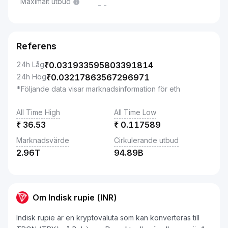
Maximalt utbud
--
Referens
24h Låg
₹
0.031933595803391814
24h Hög
₹
0.03217863567296971
*Följande data visar marknadsinformation för eth
All Time High
All Time Low
₹
36.53
₹
0.117589
Marknadsvärde
Cirkulerande utbud
2.96T
94.89B
Om Indisk rupie (INR)
Indisk rupie är en kryptovaluta som kan konverteras till