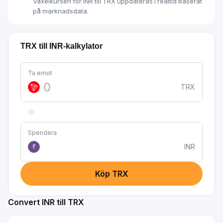
Växelkursen för INR till TRX uppdateras i realtid baserat
på marknadsdata.
TRX till INR-kalkylator
Ta emot
TRX
Spendera
INR
₹
Köp TRX
Convert INR till TRX