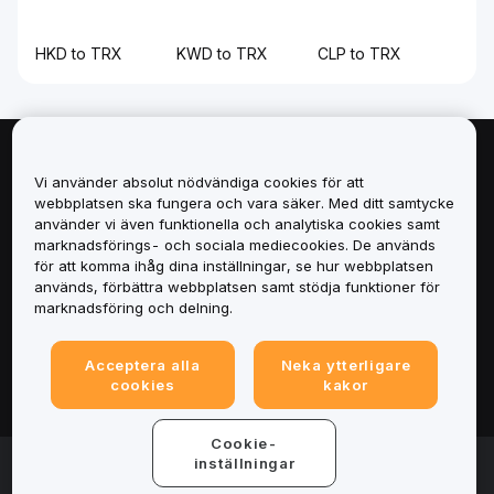
HKD to TRX
KWD to TRX
CLP to TRX
Om
Vi använder absolut nödvändiga cookies för att
webbplatsen ska fungera och vara säker. Med ditt samtycke
Tjänster
använder vi även funktionella och analytiska cookies samt
marknadsförings- och sociala mediecookies. De används
för att komma ihåg dina inställningar, se hur webbplatsen
Support
används, förbättra webbplatsen samt stödja funktioner för
marknadsföring och delning.
Produkter
Acceptera alla
Neka ytterligare
Juridiskt
cookies
kakor
Cookie-
© 2025-2026 Bybit.eu. All rights reserved.
inställningar