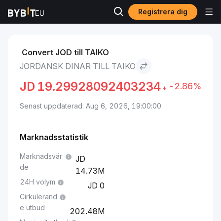
Registrera dig
Marknader
Taiko pris TAIKO
Jordansk dinar to Taiko
Convert JOD till TAIKO
JORDANSK DINAR TILL TAIKO
JD
19.29928092403234
-2.86%
Senast uppdaterad: Aug 6, 2026, 19:00:00
Marknadsstatistik
Marknadsvär
de
14.73M
24H volym
0
Cirkulerand
e utbud
202.48M