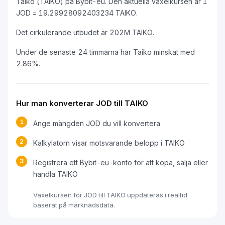
Taiko (TAIKO) på Bybit-eu. Den aktuella växelkursen är 1
JOD = 19.29928092403234 TAIKO.
Det cirkulerande utbudet är 202M TAIKO.
Under de senaste 24 timmarna har Taiko minskat med
2.86%.
Hur man konverterar JOD till TAIKO
1
Ange mängden JOD du vill konvertera
2
Kalkylatorn visar motsvarande belopp i TAIKO
3
Registrera ett Bybit-eu-konto för att köpa, sälja eller
handla TAIKO
Växelkursen för JOD till TAIKO uppdateras i realtid
baserat på marknadsdata.