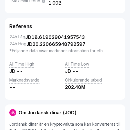
Maximalt utbud
1.00B
Referens
24h Låg
JD
18.619029041957543
24h Hög
JD
20.220665948792597
*Följande data visar marknadsinformation för eth
All Time High
All Time Low
JD
--
JD
--
Marknadsvärde
Cirkulerande utbud
--
202.48M
Om Jordansk dinar (JOD)
Jordansk dinar är en kryptovaluta som kan konverteras till