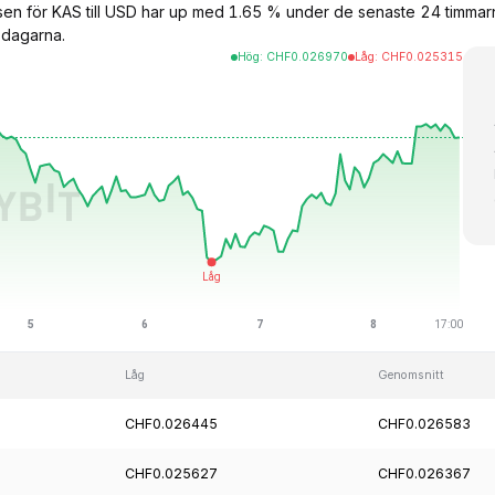
rsen för KAS till USD har up med 1.65 % under de senaste 24 tim
 dagarna.
Hög
:
CHF
0.026970
Låg
:
CHF
0.025315
Låg
Genomsnitt
CHF0.026445
CHF0.026583
CHF0.025627
CHF0.026367