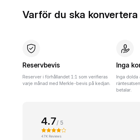
Varför du ska konvertera
Reservbevis
Inga ko
Reserver i förhållandet 1:1 som verifieras
Inga dolda 
varje månad med Merkle-bevis på kedjan.
räntesatsen
betalar.
4.7
/ 5
47K Reviews