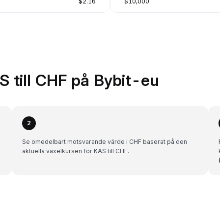
$2.16
$10,000
S till CHF på Bybit-eu
2
Se omedelbart motsvarande värde i CHF baserat på den
aktuella växelkursen för KAS till CHF.