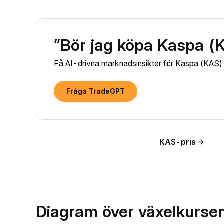
”Bör jag köpa Kaspa (
Få AI-drivna marknadsinsikter för Kaspa (KAS) oc
Fråga TradeGPT
KAS-pris
Diagram över växelkursen