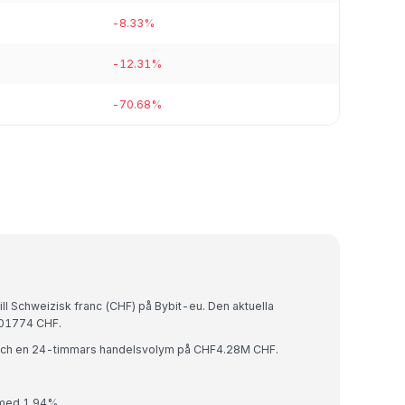
-8.33%
-12.31%
-70.68%
ll Schweizisk franc (CHF) på Bybit-eu. Den aktuella
01774 CHF.
och en 24-timmars handelsvolym på CHF4.28M CHF.
 med 1.94%.