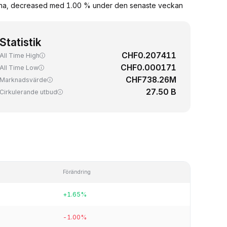
marna, decreased med 1.00 % under den senaste veckan
Statistik
CHF0.207411
All Time High
CHF0.000171
All Time Low
CHF738.26M
Marknadsvärde
27.50 B
Cirkulerande utbud
Förändring
+1.65%
-1.00%