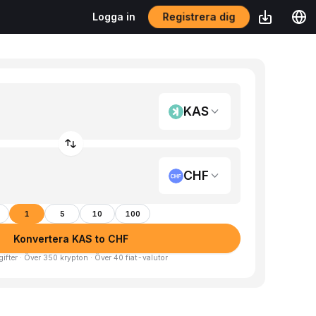
Registrera dig
Logga in
KAS
CHF
1
5
10
100
Konvertera KAS to CHF
gifter · Över 350 krypton · Över 40 fiat-valutor