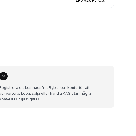
462,845.67 KAS
3
Registrera ett kostnadsfritt Bybit-eu-konto för att
konvertera, köpa, sälja eller handla KAS
utan några
konverteringsavgifter
.