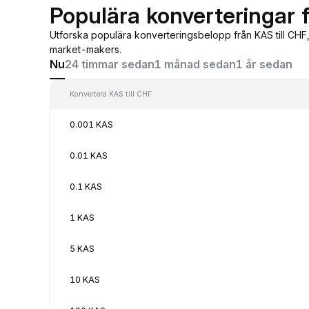
Populära konverteringar f
Utforska populära konverteringsbelopp från KAS till CHF
market-makers.
Nu
24 timmar sedan
1 månad sedan
1 år sedan
Konvertera KAS till CHF
0.001 KAS
0.01 KAS
0.1 KAS
1 KAS
5 KAS
10 KAS