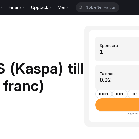
Finans
Upptäck
Mer
Spendera
 (Kaspa) till
Ta emot ~
 franc)
0.001
0.01
0.1
Inga av