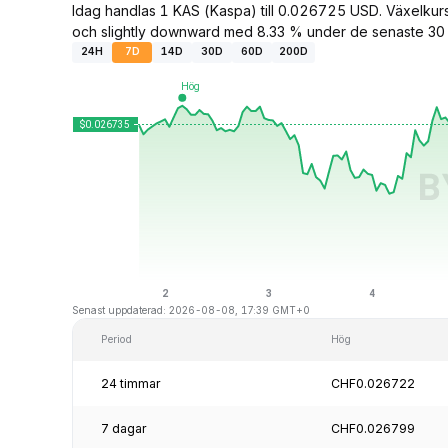
Idag handlas 1 KAS (Kaspa) till 0.026725 USD. Växelku
och slightly downward med 8.33 % under de senaste 30
24H
7D
14D
30D
60D
200D
Senast uppdaterad: 2026-08-08, 17:39 GMT+0
Period
Hög
24 timmar
CHF0.026722
7 dagar
CHF0.026799