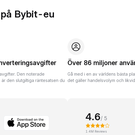
 på Bybit-eu
nverteringsavgifter
Över 86 miljoner anvä
avgifter. Den noterade
Gå med i en av världens bästa pla
 är den slutgiltiga räntesatsen du
det gäller handelsvolym och likvidi
4.6
/ 5
1.4M Reviews