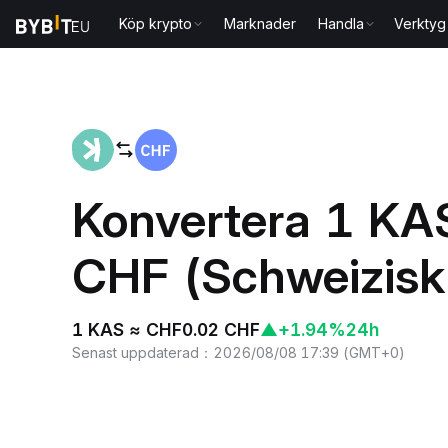
Köp krypto
Marknader
Handla
Verktyg
Hem
KAS to CHF
Konvertera 1 KAS
CHF (Schweizisk
1 KAS ≈ CHF0.02 CHF
▲
+1.94%
24h
Senast uppdaterad
：
2026/08/08 17:39
(
GMT+0
)