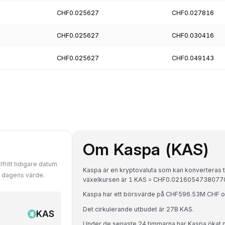
CHF0.025627
CHF0.027816
CHF0.025627
CHF0.030416
CHF0.025627
CHF0.049143
Om Kaspa (KAS)
fritt tidigare datum
Kaspa är en kryptovaluta som kan konverteras ti
d dagens värde.
växelkursen är 1 KAS = CHF0.0216054738077
Kaspa har ett börsvärde på CHF596.53M CHF 
Det cirkulerande utbudet är 27B KAS.
KAS
Under de senaste 24 timmarna har Kaspa ökat