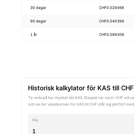
30 dagar
CHF0.029466
90 dagar
CHF0.040399
1 år
CHF0.099309
Historisk kalkylator för KAS till CHF
Ta reda på hur mycket din KAS (Kaspa) var värd i CHF vid val
och se hur växelkursen för KAS till CHF står sig jämfört me
Köp