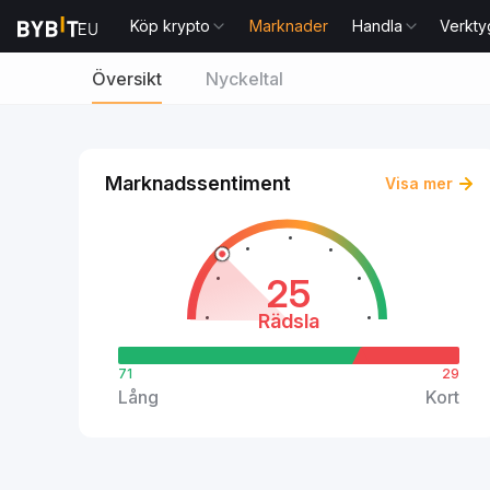
Köp krypto
Marknader
Handla
Verkty
Översikt
Nyckeltal
Marknadssentiment
Visa mer
25
Rädsla
71
29
Lång
Kort