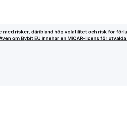
 med risker, däribland hög volatilitet och risk för förl
 Även om Bybit EU innehar en MiCAR-licens för utvalda 