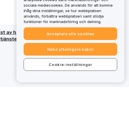
sociala mediecookies. De används för att komma
ihåg dina inställningar, se hur webbplatsen
används, förbättra webbplatsen samt stödja
funktioner för marknadsföring och delning.
ust av hela det investerade kapitalet. För en
Acceptera alla cookies
tjänster faller vissa erbjudanden på bybit.eu
Neka ytterligare kakor
Cookie-inställningar