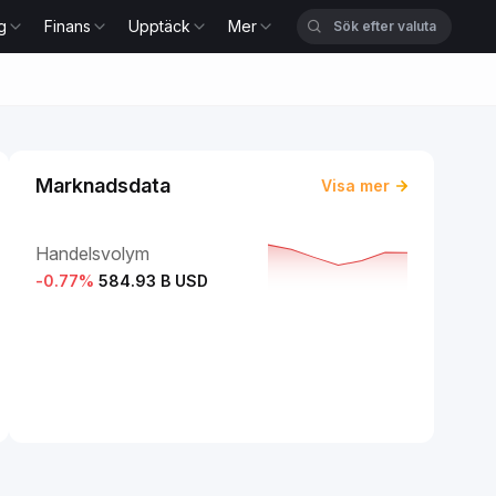
g
Finans
Upptäck
Mer
Marknadsdata
Visa mer
Handelsvolym
-0.77
%
584.93 B USD