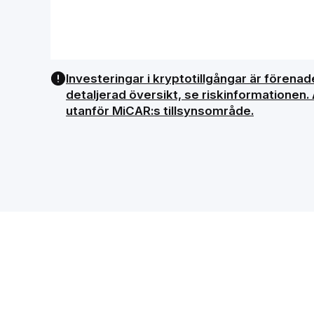
Investeringar i kryptotillgångar är förenade
detaljerad översikt, se riskinformationen.
utanför MiCAR:s tillsynsområde.