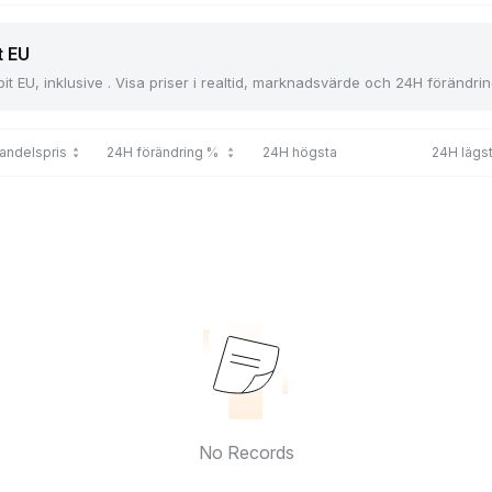
t EU
t EU, inklusive . Visa priser i realtid, marknadsvärde och 24H förändring
andelspris
24H förändring %
24H högsta
24H lägs
No Records