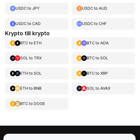
USDC
to
JPY
USDC
to
AUD
USDC
to
CAD
USDC
to
CHF
Krypto till krypto
BTC
to
ETH
BTC
to
ADA
SOL
to
TRX
BTC
to
SOL
ETH
to
SOL
BTC
to
XRP
ETH
to
BNB
SOL
to
AVAX
BTC
to
DOGE