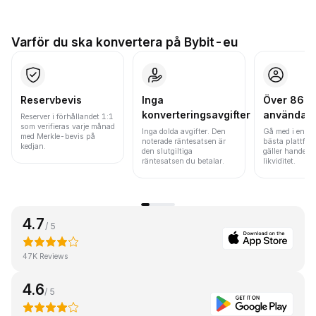
Varför du ska konvertera på Bybit-eu
Reservbevis
Inga
Över 86 mi
konverteringsavgifter
användar
Reserver i förhållandet 1:1
som verifieras varje månad
Inga dolda avgifter. Den
Gå med i en av
med Merkle-bevis på
noterade räntesatsen är
bästa plattfor
kedjan.
den slutgiltiga
gäller handels
räntesatsen du betalar.
likviditet.
4.7
/ 5
47K Reviews
4.6
/ 5