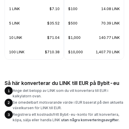
1 LINK
$7.10
$100
14.08 LINK
5 LINK
$35.52
$500
70.39 LINK
10 LINK
$71.04
$1,000
140.77 LINK
100 LINK
$710.38
$10,000
1,407.70 LINK
Så här konverterar du LINK till EUR på Bybit-eu
Ange det belopp av LINK som du vill konvertera till EUR i
1
kalkylatorn ovan.
Se omedelbart motsvarande värde i EUR baserat på den aktuella
2
växelkursen för LINK till EUR.
Registrera ett kostnadsfritt Bybit-eu-konto för att konvertera,
3
köpa, sälja eller handla LINK
utan några konverteringsavgifter
.