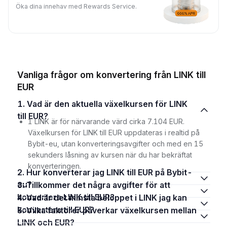
Öka dina innehav med Rewards Service.
Vanliga frågor om konvertering från LINK till
EUR
1. Vad är den aktuella växelkursen för LINK
till EUR?
1 LINK är för närvarande värd cirka 7.104 EUR.
Växelkursen för LINK till EUR uppdateras i realtid på
Bybit-eu, utan konverteringsavgifter och med en 15
sekunders låsning av kursen när du har bekräftat
konverteringen.
2. Hur konverterar jag LINK till EUR på Bybit-
eu?
3. Tillkommer det några avgifter för att
konvertera LINK till EUR?
4. Vad är det minsta beloppet i LINK jag kan
konvertera till EUR?
5. Vilka faktorer påverkar växelkursen mellan
LINK och EUR?