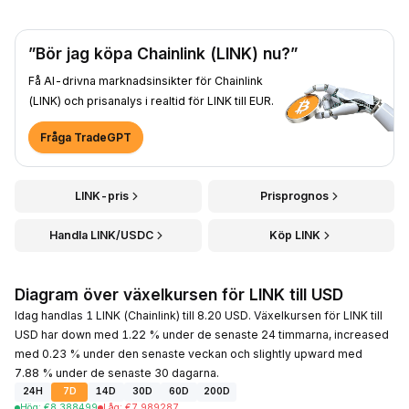
”Bör jag köpa Chainlink (LINK) nu?”
Få AI-drivna marknadsinsikter för Chainlink
(LINK) och prisanalys i realtid för LINK till EUR.
Fråga TradeGPT
LINK-pris
Prisprognos
Handla LINK/USDC
Köp LINK
Diagram över växelkursen för LINK till USD
Idag handlas 1 LINK (Chainlink) till 8.20 USD. Växelkursen för LINK till
USD har down med 1.22 % under de senaste 24 timmarna, increased
med 0.23 % under den senaste veckan och slightly upward med
7.88 % under de senaste 30 dagarna.
24H
7D
14D
30D
60D
200D
Hög
:
€
8.388499
Låg
:
€
7.989287