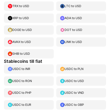
TRX
to
USD
LTC
to
USD
XRP
to
USD
ADA
to
USD
DOGE
to
USD
DOT
to
USD
AVAX
to
USD
LINK
to
USD
SHIB
to
USD
Stablecoins till fiat
USDC
to
INR
USDC
to
PLN
USDC
to
RON
USDC
to
USD
USDC
to
PHP
USDC
to
VND
USDC
to
EUR
USDC
to
GBP