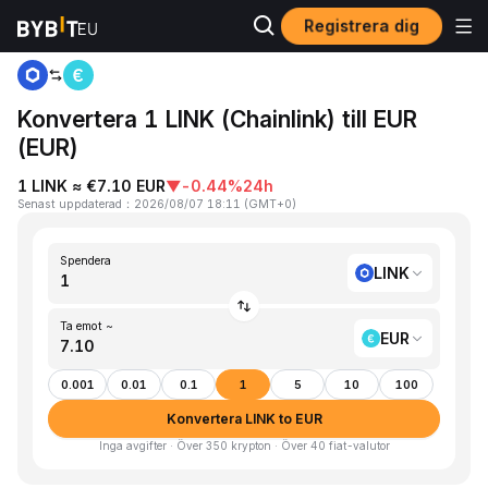
Registrera dig
Hem
LINK to EUR
Konvertera 1 LINK (Chainlink) till EUR
(EUR)
1 LINK ≈ €7.10 EUR
▼
-0.44%
24h
Senast uppdaterad
：
2026/08/07 18:11
(
GMT+0
)
Spendera
LINK
Ta emot ~
EUR
0.001
0.01
0.1
1
5
10
100
Konvertera LINK to EUR
Inga avgifter · Över 350 krypton · Över 40 fiat-valutor