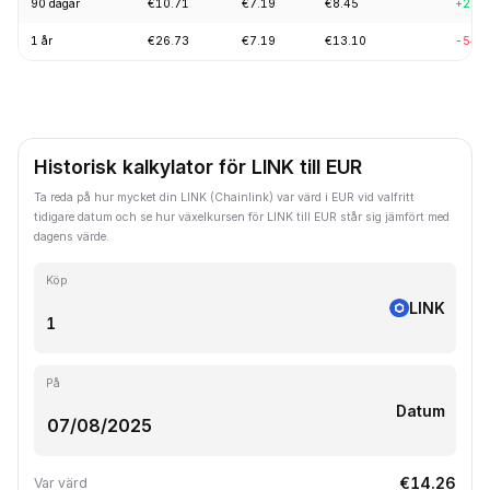
90 dagar
€10.71
€7.19
€8.45
+2.0
1 år
€26.73
€7.19
€13.10
-54.
Historisk kalkylator för LINK till EUR
Ta reda på hur mycket din LINK (Chainlink) var värd i EUR vid valfritt
tidigare datum och se hur växelkursen för LINK till EUR står sig jämfört med
dagens värde.
Köp
LINK
På
Datum
€14.26
Var värd