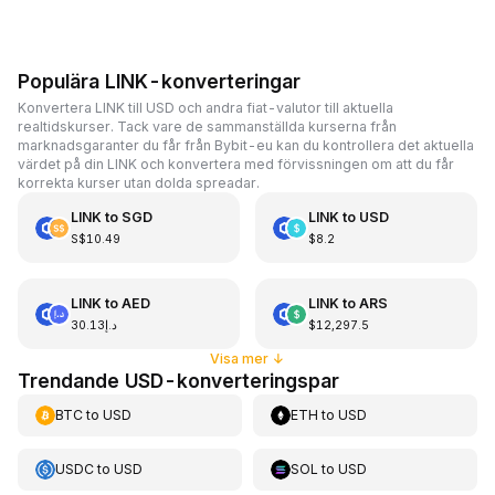
Populära LINK-konverteringar
Konvertera LINK till USD och andra fiat-valutor till aktuella
realtidskurser. Tack vare de sammanställda kurserna från
marknadsgaranter du får från Bybit-eu kan du kontrollera det aktuella
värdet på din LINK och konvertera med förvissningen om att du får
korrekta kurser utan dolda spreadar.
LINK
to
SGD
LINK
to
USD
S$10.49
$8.2
LINK
to
AED
LINK
to
ARS
د.إ30.13
$12,297.5
Visa mer
↓
Trendande USD-konverteringspar
BTC
to
USD
ETH
to
USD
USDC
to
USD
SOL
to
USD