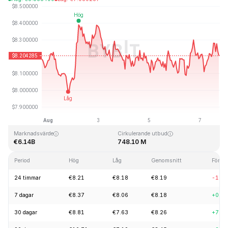
Senast uppdaterad: 2026-08-07, 18:11 GMT+0
All Time High
All Time Low
€52.70
€0.148183
Marknadsvärde
Cirkulerande utbud
€6.14B
748.10 M
Period
Hög
Låg
Genomsnitt
Förän
24 timmar
€8.21
€8.18
€8.19
-1.2
7 dagar
€8.37
€8.06
€8.18
+0.2
30 dagar
€8.81
€7.63
€8.26
+7.8