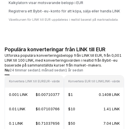
Kalkylatorn visar motsvarande belopp i EUR
Registrera ett Bybit-eu-konto för att köpa, sälja eller handla LINK
Växelkursen för LINK till EUR uppdateras i realtid baserat på marknadsdata.
Populära konverteringar från LINK till EUR
Utforska populära konverteringsbelopp från LINK till EUR, från 0,001
LINK till 100 LINK, med konverteringsvärden i realtid från Bybit-eu
baserade på sammanställda kurser från market-makers.
Nu
24 timmar sedan
1 månad sedan
1 år sedan
Konvertera LINK till EUR
EUR-värde
Konvertera EUR till LINK
LINK-värde
0.001 LINK
$0.00710377
$1
0.1408 LINK
0.01 LINK
$0.07103766
$10
1.41 LINK
0.1 LINK
$0.71037656
$50
7.04 LINK