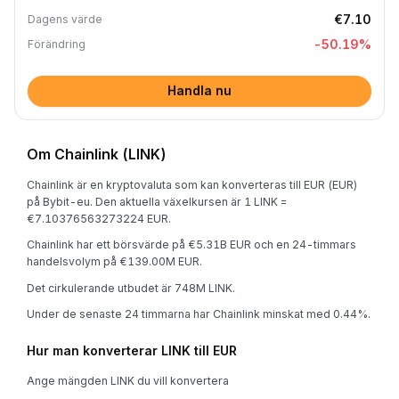
€7.10
Dagens värde
-50.19
%
Förändring
Handla nu
Om Chainlink (LINK)
Chainlink är en kryptovaluta som kan konverteras till EUR (EUR)
på Bybit-eu. Den aktuella växelkursen är 1 LINK =
€7.10376563273224 EUR.
Chainlink har ett börsvärde på €5.31B EUR och en 24-timmars
handelsvolym på €139.00M EUR.
Det cirkulerande utbudet är 748M LINK.
Under de senaste 24 timmarna har Chainlink minskat med 0.44%.
Hur man konverterar LINK till EUR
Ange mängden LINK du vill konvertera