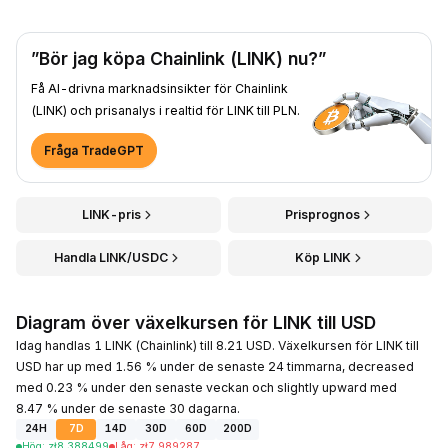
”Bör jag köpa Chainlink (LINK) nu?”
Få AI-drivna marknadsinsikter för Chainlink
(LINK) och prisanalys i realtid för LINK till PLN.
Fråga TradeGPT
LINK-pris
Prisprognos
Handla LINK/USDC
Köp LINK
Diagram över växelkursen för LINK till USD
Idag handlas 1 LINK (Chainlink) till 8.21 USD. Växelkursen för LINK till
USD har up med 1.56 % under de senaste 24 timmarna, decreased
med 0.23 % under den senaste veckan och slightly upward med
8.47 % under de senaste 30 dagarna.
24H
7D
14D
30D
60D
200D
Hög
:
zł
8.388499
Låg
:
zł
7.989287