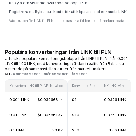
Kalkylatorn visar motsvarande belopp i PLN
Registrera ett Bybit-eu-konto för att köpa, sälja eller handla LINK
Växelkursen för LINK till PLN uppdateras i realtid baserat på marknadsdata.
Populära konverteringar från LINK till PLN
Utforska populära konverteringsbelopp från LINK till PLN, från 0,001
LINK till 100 LINK, med konverteringsvärden i realtid från Bybit-eu
baserade på sammanställda kurser från market-makers.
Nu
24 timmar sedan
1 månad sedan
1 år sedan
Konvertera LINK till PLN
PLN-värde
Konvertera PLN till LINK
LINK-värde
0.001 LINK
$0.03066614
$1
0.0326 LINK
0.01 LINK
$0.30666137
$10
0.3261 LINK
0.1 LINK
$3.07
$50
1.63 LINK