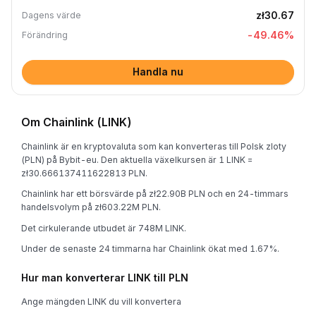
zł30.67
Dagens värde
-49.46
%
Förändring
Handla nu
Om Chainlink (LINK)
Chainlink är en kryptovaluta som kan konverteras till Polsk zloty
(PLN) på Bybit-eu. Den aktuella växelkursen är 1 LINK =
zł30.666137411622813 PLN.
Chainlink har ett börsvärde på zł22.90B PLN och en 24-timmars
handelsvolym på zł603.22M PLN.
Det cirkulerande utbudet är 748M LINK.
Under de senaste 24 timmarna har Chainlink ökat med 1.67%.
Hur man konverterar LINK till PLN
Ange mängden LINK du vill konvertera