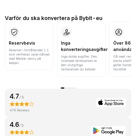
Varför du ska konvertera på Bybit-eu
Reservbevis
Inga
Över 86 mi
konverteringsavgifter
användar
Reserver i förhållandet 1:1
som verifieras varje månad
Inga dolda avgifter. Den
Gå med i en av
med Merkle-bevis på
noterade räntesatsen är
bästa plattfor
kedjan.
den slutgiltiga
gäller handels
räntesatsen du betalar.
likviditet.
4.7
/ 5
47K Reviews
4.6
/ 5