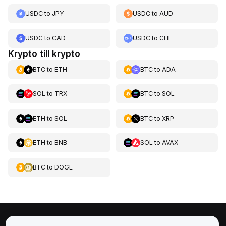
USDC
to
JPY
USDC
to
AUD
USDC
to
CAD
USDC
to
CHF
Krypto till krypto
BTC
to
ETH
BTC
to
ADA
SOL
to
TRX
BTC
to
SOL
ETH
to
SOL
BTC
to
XRP
ETH
to
BNB
SOL
to
AVAX
BTC
to
DOGE