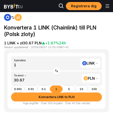
Registrera dig
Hem
LINK to PLN
Konvertera 1 LINK (Chainlink) till PLN
(Polsk zloty)
1 LINK ≈ zł30.67 PLN
▲
+1.67%
24h
Senast uppdaterad
：
2026/08/07 10:05
(
GMT+0
)
Spendera
LINK
Ta emot ~
PLN
0.001
0.01
0.1
1
5
10
100
Konvertera LINK to PLN
Inga avgifter · Över 350 krypton · Över 40 fiat-valutor