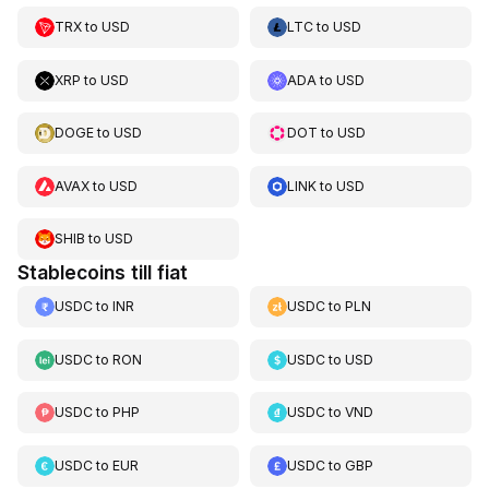
TRX
to
USD
LTC
to
USD
XRP
to
USD
ADA
to
USD
DOGE
to
USD
DOT
to
USD
AVAX
to
USD
LINK
to
USD
SHIB
to
USD
Stablecoins till fiat
USDC
to
INR
USDC
to
PLN
USDC
to
RON
USDC
to
USD
USDC
to
PHP
USDC
to
VND
USDC
to
EUR
USDC
to
GBP