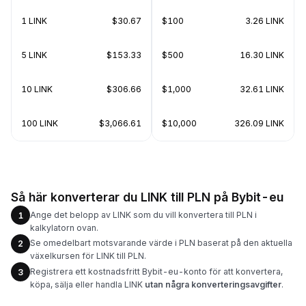
1 LINK
$30.67
$100
3.26 LINK
5 LINK
$153.33
$500
16.30 LINK
10 LINK
$306.66
$1,000
32.61 LINK
100 LINK
$3,066.61
$10,000
326.09 LINK
Så här konverterar du LINK till PLN på Bybit-eu
Ange det belopp av LINK som du vill konvertera till PLN i
1
kalkylatorn ovan.
Se omedelbart motsvarande värde i PLN baserat på den aktuella
2
växelkursen för LINK till PLN.
Registrera ett kostnadsfritt Bybit-eu-konto för att konvertera,
3
köpa, sälja eller handla LINK
utan några konverteringsavgifter
.