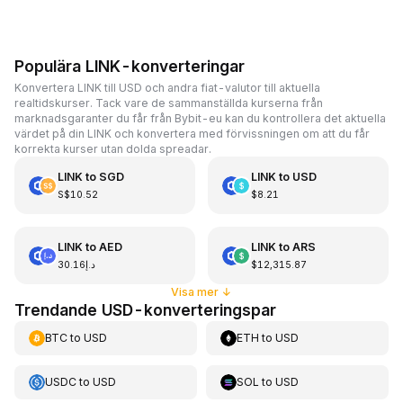
Populära LINK-konverteringar
Konvertera LINK till USD och andra fiat-valutor till aktuella
realtidskurser. Tack vare de sammanställda kurserna från
marknadsgaranter du får från Bybit-eu kan du kontrollera det aktuella
värdet på din LINK och konvertera med förvissningen om att du får
korrekta kurser utan dolda spreadar.
LINK
to
SGD
LINK
to
USD
S$10.52
$8.21
LINK
to
AED
LINK
to
ARS
د.إ30.16
$12,315.87
Visa mer
↓
Trendande USD-konverteringspar
BTC
to
USD
ETH
to
USD
USDC
to
USD
SOL
to
USD