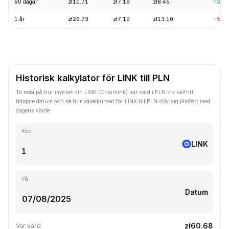
90 dagar
zł10.71
zł7.19
zł8.45
+3.7
1 år
zł26.73
zł7.19
zł13.10
-51.
Historisk kalkylator för LINK till PLN
Ta reda på hur mycket din LINK (Chainlink) var värd i PLN vid valfritt
tidigare datum och se hur växelkursen för LINK till PLN står sig jämfört med
dagens värde.
Köp
LINK
På
Datum
zł60.68
Var värd