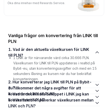
Öka dina innehav med Rewards Service.
Vanliga frågor om konvertering från LINK till
PLN
1. Vad är den aktuella växelkursen för LINK
till PLN?
1 LINK är för närvarande värd cirka 30.666 PLN.
Växelkursen för LINK till PLN uppdateras i realtid på
Bybit-eu, utan konverteringsavgifter och med en 15
sekunders låsning av kursen när du har bekräftat
konverteringen.
2. Hur konverterar jag LINK till PLN på Bybit-
eu?
3. Tillkommer det några avgifter för att
konvertera LINK till PLN?
4. Vad är det minsta beloppet i LINK jag kan
konvertera till PLN?
5. Vilka faktorer påverkar växelkursen mellan
LINK och PLN?