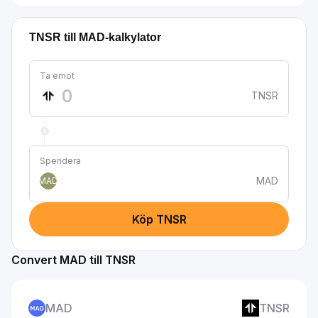
TNSR till MAD-kalkylator
Ta emot
TNSR
Spendera
MAD
MAD
Köp TNSR
Convert MAD till TNSR
MAD
TNSR