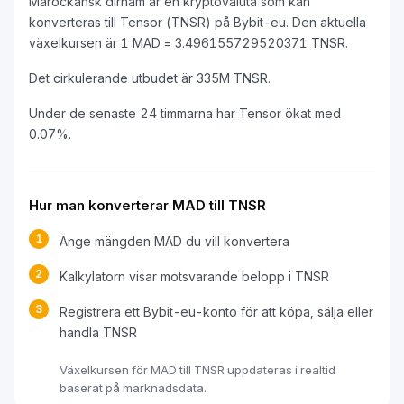
Marockansk dirham är en kryptovaluta som kan
konverteras till Tensor (TNSR) på Bybit-eu. Den aktuella
växelkursen är 1 MAD = 3.496155729520371 TNSR.
Det cirkulerande utbudet är 335M TNSR.
Under de senaste 24 timmarna har Tensor ökat med
0.07%.
Hur man konverterar MAD till TNSR
1
Ange mängden MAD du vill konvertera
2
Kalkylatorn visar motsvarande belopp i TNSR
3
Registrera ett Bybit-eu-konto för att köpa, sälja eller
handla TNSR
Växelkursen för MAD till TNSR uppdateras i realtid
baserat på marknadsdata.