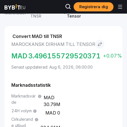
Registrera dig
Tensor pris
Marockansk dirham to
Marknader
TNSR
Tensor
Convert MAD till TNSR
MAROCKANSK DIRHAM TILL TENSOR
MAD
3.496155729520371
+0.07%
Senast uppdaterad: Aug 6, 2026, 06:00:00
Marknadsstatistik
Marknadsvär
de
30.79M
24H volym
0
Cirkulerand
e utbud