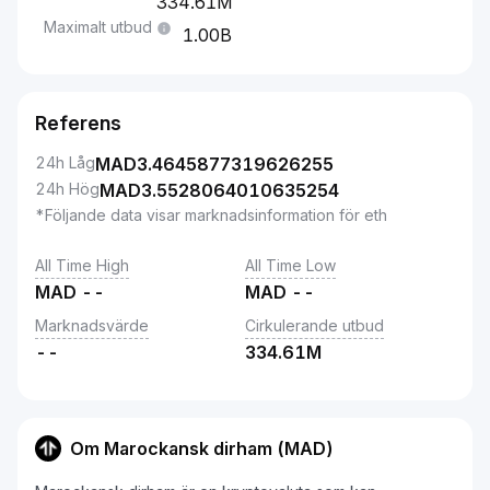
334.61M
Maximalt utbud
1.00B
Referens
24h Låg
MAD
3.4645877319626255
24h Hög
MAD
3.5528064010635254
*Följande data visar marknadsinformation för eth
All Time High
All Time Low
MAD
--
MAD
--
Marknadsvärde
Cirkulerande utbud
--
334.61M
Om Marockansk dirham (MAD)