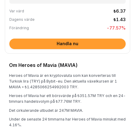
₺6.37
Var värd
₺1.43
Dagens värde
-77.57
%
Förändring
Handla nu
Om Heroes of Mavia (MAVIA)
Heroes of Mavia är en kryptovaluta som kan konverteras till
Turkisk lira (TRY) på Bybit-eu. Den aktuella växelkursen är 1
MAVIA = ₺1.4285066254992003 TRY.
Heroes of Mavia har ett börsvärde på ₺351.57M TRY och en 24-
timmars handelsvolym på ₺77.76M TRY.
Det cirkulerande utbudet är 247M MAVIA.
Under de senaste 24 timmarna har Heroes of Mavia minskat med
4.16%.