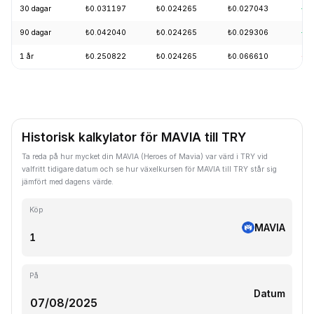
30 dagar
₺0.031197
₺0.024265
₺0.027043
+1
90 dagar
₺0.042040
₺0.024265
₺0.029306
+1
1 år
₺0.250822
₺0.024265
₺0.066610
-8
Historisk kalkylator för MAVIA till TRY
Ta reda på hur mycket din MAVIA (Heroes of Mavia) var värd i TRY vid
valfritt tidigare datum och se hur växelkursen för MAVIA till TRY står sig
jämfört med dagens värde.
Köp
MAVIA
På
Datum