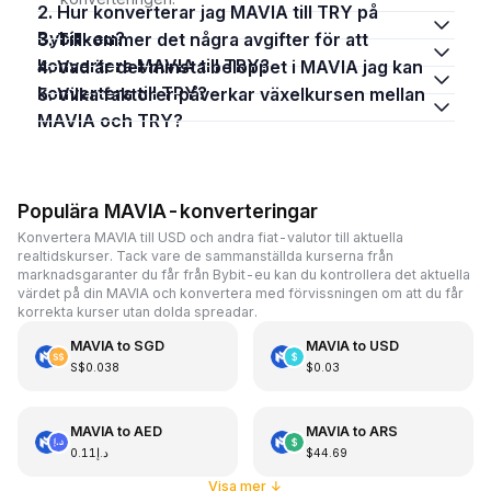
2. Hur konverterar jag MAVIA till TRY på
Bybit-eu?
3. Tillkommer det några avgifter för att
konvertera MAVIA till TRY?
4. Vad är det minsta beloppet i MAVIA jag kan
konvertera till TRY?
5. Vilka faktorer påverkar växelkursen mellan
MAVIA och TRY?
Populära MAVIA-konverteringar
Konvertera MAVIA till USD och andra fiat-valutor till aktuella
realtidskurser. Tack vare de sammanställda kurserna från
marknadsgaranter du får från Bybit-eu kan du kontrollera det aktuella
värdet på din MAVIA och konvertera med förvissningen om att du får
korrekta kurser utan dolda spreadar.
MAVIA
to
SGD
MAVIA
to
USD
S$0.038
$0.03
MAVIA
to
AED
MAVIA
to
ARS
د.إ0.11
$44.69
Visa mer
↓