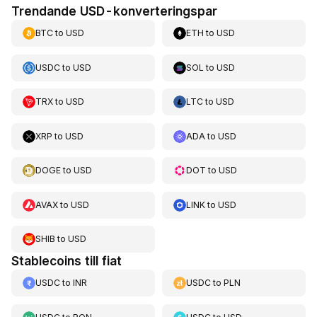
Trendande USD-konverteringspar
BTC
to
USD
ETH
to
USD
USDC
to
USD
SOL
to
USD
TRX
to
USD
LTC
to
USD
XRP
to
USD
ADA
to
USD
DOGE
to
USD
DOT
to
USD
AVAX
to
USD
LINK
to
USD
SHIB
to
USD
Stablecoins till fiat
USDC
to
INR
USDC
to
PLN