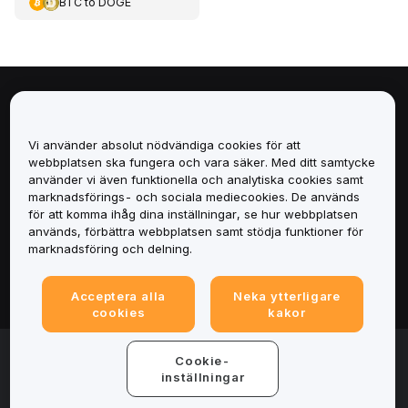
BTC
to
DOGE
Om
Vi använder absolut nödvändiga cookies för att
Tjänster
webbplatsen ska fungera och vara säker. Med ditt samtycke
använder vi även funktionella och analytiska cookies samt
Support
marknadsförings- och sociala mediecookies. De används
för att komma ihåg dina inställningar, se hur webbplatsen
används, förbättra webbplatsen samt stödja funktioner för
Produkter
marknadsföring och delning.
Juridiskt
Acceptera alla
Neka ytterligare
cookies
kakor
© 2025-2026 Bybit.eu. All rights reserved.
Cookie-
Användarvillkor
|
Integritetsvillkor
|
Imprint
inställningar
(Impressum)
|
Inställningscenter för cookies