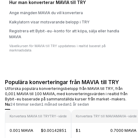
Hur man konverterar MAVIA till TRY
Ange mängden MAVIA du vill konvertera
Kalkylatorn visar motsvarande belopp i TRY
Registrera ett Bybit-eu-konto för att köpa, sälja eller handla
MAVIA
Växelkursen för MAVIA till TRY uppdateras i realtid baserat på
marknadsdata.
Populära konverteringar från MAVIA till TRY
Utforska populära konverteringsbelopp från MAVIA till TRY, från
0,001 MAVIA till 100 MAVIA, med konverteringsvärden i realtid från
Bybit-eu baserade på sammanställda kurser från market-makers.
Nu
24 timmar sedan
1 månad sedan
1 år sedan
Konvertera MAVIA till TRY
TRY-värde
Konvertera TRY till MAVIA
MAVIA-värde
0.001 MAVIA
$0.00142851
$1
0.7000 MAVIA