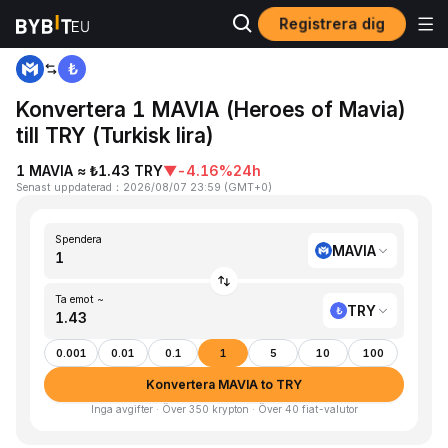
Registrera dig
Hem
MAVIA to TRY
Konvertera 1 MAVIA (Heroes of Mavia)
till TRY (Turkisk lira)
1 MAVIA ≈ ₺1.43 TRY
▼
-4.16%
24h
Senast uppdaterad
：
2026/08/07 23:59
(
GMT+0
)
Spendera
MAVIA
Ta emot ~
TRY
0.001
0.01
0.1
1
5
10
100
Konvertera MAVIA to TRY
Inga avgifter · Över 350 krypton · Över 40 fiat-valutor