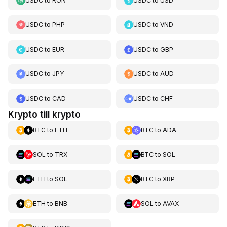
USDC
to
RON
USDC
to
USD
USDC
to
PHP
USDC
to
VND
USDC
to
EUR
USDC
to
GBP
USDC
to
JPY
USDC
to
AUD
USDC
to
CAD
USDC
to
CHF
Krypto till krypto
BTC
to
ETH
BTC
to
ADA
SOL
to
TRX
BTC
to
SOL
ETH
to
SOL
BTC
to
XRP
ETH
to
BNB
SOL
to
AVAX