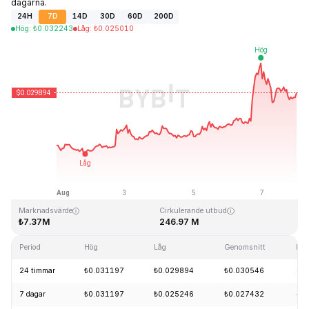
dagarna.
24H
7D
14D
30D
60D
200D
Hög
:
₺
0.032243
Låg
:
₺
0.025010
Senast uppdaterad: 2026-08-07, 23:59 GMT+0
All Time High
All Time Low
₺10.59
₺0.023019
Marknadsvärde
Cirkulerande utbud
₺7.37M
246.97 M
Period
Hög
Låg
Genomsnitt
För
24 timmar
₺0.031197
₺0.029894
₺0.030546
-5
7 dagar
₺0.031197
₺0.025246
₺0.027432
+1