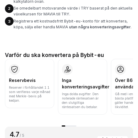
kalkylatorn ovan.
Se omedelbart motsvarande värde i TRY baserat på den aktuella
2
växelkursen för MAVIA till TRY.
Registrera ett kostnadsfritt Bybit-eu-konto för att konvertera,
3
köpa, sälja eller handla MAVIA
utan några konverteringsavgifter
.
Varför du ska konvertera på Bybit-eu
Reservbevis
Inga
Över 86 mi
konverteringsavgifter
användar
Reserver i förhållandet 1:1
som verifieras varje månad
Inga dolda avgifter. Den
Gå med i en av
med Merkle-bevis på
noterade räntesatsen är
bästa plattfor
kedjan.
den slutgiltiga
gäller handels
räntesatsen du betalar.
likviditet.
4.7
/ 5