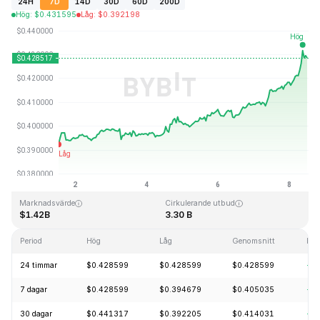
24H
7D
14D
30D
60D
200D
Hög
:
$
0.431595
Låg
:
$
0.392198
Senast uppdaterad: 2026-08-08, 12:21 GMT+0
All Time High
All Time Low
$2.86
$0.307978
Marknadsvärde
Cirkulerande utbud
$1.42B
3.30 B
Period
Hög
Låg
Genomsnitt
För
24 timmar
$0.428599
$0.428599
$0.428599
+3
7 dagar
$0.428599
$0.394679
$0.405035
+9
30 dagar
$0.441317
$0.392205
$0.414031
+0