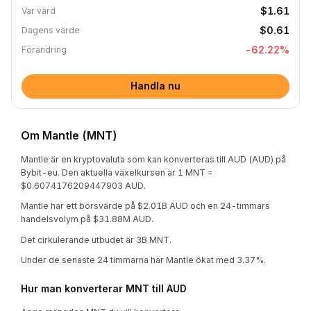
$1.61
Var värd
$0.61
Dagens värde
-62.22
%
Förändring
Handla nu
Om Mantle (MNT)
Mantle är en kryptovaluta som kan konverteras till AUD (AUD) på
Bybit-eu. Den aktuella växelkursen är 1 MNT =
$0.6074176209447903 AUD.
Mantle har ett börsvärde på $2.01B AUD och en 24-timmars
handelsvolym på $31.88M AUD.
Det cirkulerande utbudet är 3B MNT.
Under de senaste 24 timmarna har Mantle ökat med 3.37%.
Hur man konverterar MNT till AUD