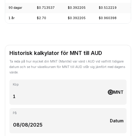
90 dagar
$0.713537
$0.392205
$0.512219
-2
1 år
$2.70
$0.392205
$0.960398
-5
Historisk kalkylator för MNT till AUD
Ta reda på hur mycket din MNT (Mantle) var värd i AUD vid valfritt tidigare
datum och se hur växelkursen för MNT till AUD står sig jämfört med dagens
värde.
Köp
MNT
På
Datum