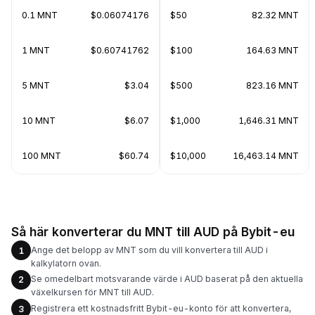
0.1 MNT
$0.06074176
$50
82.32 MNT
1 MNT
$0.60741762
$100
164.63 MNT
5 MNT
$3.04
$500
823.16 MNT
10 MNT
$6.07
$1,000
1,646.31 MNT
100 MNT
$60.74
$10,000
16,463.14 MNT
Så här konverterar du MNT till AUD på Bybit-eu
Ange det belopp av MNT som du vill konvertera till AUD i
1
kalkylatorn ovan.
Se omedelbart motsvarande värde i AUD baserat på den aktuella
2
växelkursen för MNT till AUD.
Registrera ett kostnadsfritt Bybit-eu-konto för att konvertera,
3