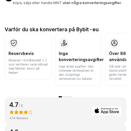
köpa, sälja eller handla MNT
utan några konverteringsavgifter
.
Varför du ska konvertera på Bybit-eu
Reservbevis
Inga
Över 86 mi
konverteringsavgifter
användar
Reserver i förhållandet 1:1
som verifieras varje månad
Inga dolda avgifter. Den
Gå med i en av
med Merkle-bevis på
noterade räntesatsen är
bästa plattfor
kedjan.
den slutgiltiga
gäller handels
räntesatsen du betalar.
likviditet.
4.7
/ 5
47K Reviews