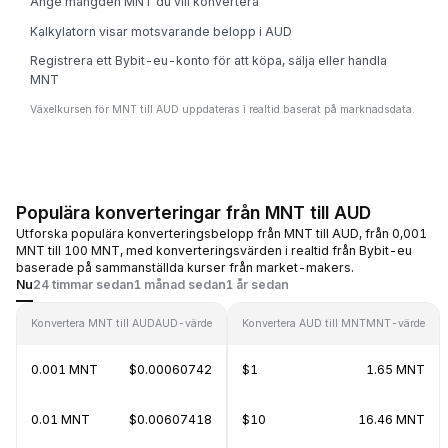
Ange mängden MNT du vill konvertera
Kalkylatorn visar motsvarande belopp i AUD
Registrera ett Bybit-eu-konto för att köpa, sälja eller handla
MNT
Växelkursen för MNT till AUD uppdateras i realtid baserat på marknadsdata.
Populära konverteringar från MNT till AUD
Utforska populära konverteringsbelopp från MNT till AUD, från 0,001
MNT till 100 MNT, med konverteringsvärden i realtid från Bybit-eu
baserade på sammanställda kurser från market-makers.
Nu
24 timmar sedan
1 månad sedan
1 år sedan
Konvertera MNT till AUD
AUD-värde
Konvertera AUD till MNT
MNT-värde
0.001 MNT
$0.00060742
$1
1.65 MNT
0.01 MNT
$0.00607418
$10
16.46 MNT