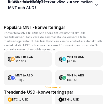
konvertera till AUD?
5. Vilka faktorer påverkar växelkursen mellan
MNT och AUD?
Populära MNT-konverteringar
Konvertera MNT till USD och andra fiat-valutor till aktuella
realtidskurser. Tack vare de sammanställda kurserna från
marknadsgaranter du får från Bybit-eu kan du kontrollera det aktuella
värdet på din MNT och konvertera med förvissningen om att du får
korrekta kurser utan dolda spreadar.
MNT
to
SGD
MNT
to
USD
S$0.549
$0.429
MNT
to
AED
MNT
to
ARS
د.إ1.58
$643.56
Visa mer
↓
Trendande USD-konverteringspar
BTC
to
USD
ETH
to
USD