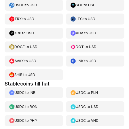
USDC
to
USD
SOL
to
USD
TRX
to
USD
LTC
to
USD
XRP
to
USD
ADA
to
USD
DOGE
to
USD
DOT
to
USD
AVAX
to
USD
LINK
to
USD
SHIB
to
USD
Stablecoins till fiat
USDC
to
INR
USDC
to
PLN
USDC
to
RON
USDC
to
USD
USDC
to
PHP
USDC
to
VND