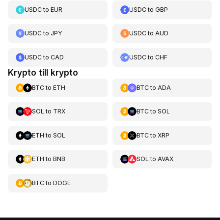
USDC
to
EUR
USDC
to
GBP
USDC
to
JPY
USDC
to
AUD
USDC
to
CAD
USDC
to
CHF
Krypto till krypto
BTC
to
ETH
BTC
to
ADA
SOL
to
TRX
BTC
to
SOL
ETH
to
SOL
BTC
to
XRP
ETH
to
BNB
SOL
to
AVAX
BTC
to
DOGE