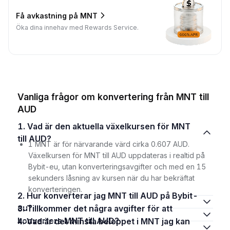
Få avkastning på MNT
Öka dina innehav med Rewards Service.
Vanliga frågor om konvertering från MNT till
AUD
1. Vad är den aktuella växelkursen för MNT
till AUD?
1 MNT är för närvarande värd cirka 0.607 AUD.
Växelkursen för MNT till AUD uppdateras i realtid på
Bybit-eu, utan konverteringsavgifter och med en 15
sekunders låsning av kursen när du har bekräftat
konverteringen.
2. Hur konverterar jag MNT till AUD på Bybit-
eu?
3. Tillkommer det några avgifter för att
konvertera MNT till AUD?
4. Vad är det minsta beloppet i MNT jag kan