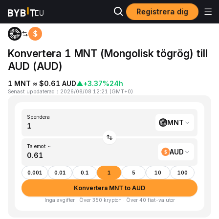
Registrera dig
Hem
MNT to AUD
Konvertera 1 MNT (Mongolisk tögrög) till
AUD (AUD)
1 MNT ≈ $0.61 AUD
▲
+3.37%
24h
Senast uppdaterad
：
2026/08/08 12:21
(
GMT+0
)
Spendera
MNT
Ta emot ~
AUD
0.001
0.01
0.1
1
5
10
100
Konvertera MNT to AUD
Inga avgifter · Över 350 krypton · Över 40 fiat-valutor