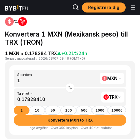
Registrera dig
Hem
MXN to TRX
Konvertera 1 MXN (Mexikansk peso) till
TRX (TRON)
1 MXN ≈ 0.178284 TRX
▲
+0.21%
24h
Senast uppdaterad
：
2026/08/07 09:48
(
GMT+0
)
Spendera
MXN
Ta emot ~
TRX
1
10
50
100
500
1000
10000
Konvertera MXN to TRX
Inga avgifter · Över 350 krypton · Över 40 fiat-valutor