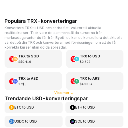
Populära TRX-konverteringar
Konvertera TRX till USD och andra fiat-valutor till aktuella
realtidskurser. Tack vare de sammanställda kurserna från
marknadsgaranter du får från Bybit-eu kan du kontrollera det aktuella
värdet på din TRX och konvertera med förvissningen om att du får
korrekta kurser utan dolda spreadar.
TRX
to
SGD
TRX
to
USD
S$0.419
$0.327
TRX
to
AED
TRX
to
ARS
د.إ1.2
$489.94
Visa mer
↓
Trendande USD-konverteringspar
BTC
to
USD
ETH
to
USD
USDC
to
USD
SOL
to
USD