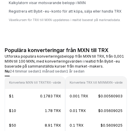
Kalkylatorn visar motsvarande belopp i MXN
Registrera ett Bybit-eu-konto för att köpa, sälja eller handla TRX
Växelkursen för TRX till MXN uppdateras i realtid baserat på marknadsdata.
Populära konverteringar från MXN till TRX
Utforska populära konverteringsbelopp från MXN till TRX, från 0,001
MXN till 100 MXN, med konverteringsvärden i realtid från Bybit-eu
baserade på sammanställda kurser från market-makers.
Nu
24 timmar sedan
1 månad sedan
1 år sedan
Konvertera MXN till TRX
TRX-värde
Konvertera TRX till MXN
MXN-värde
$1
0.1783 TRX
0.001 TRX
$0.00560903
$10
1.78 TRX
0.01 TRX
$0.05609025
$50
8.91 TRX
0.1 TRX
$0.5609025