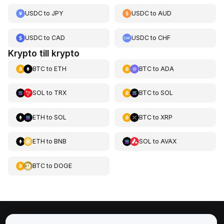
USDC
to
JPY
USDC
to
AUD
USDC
to
CAD
USDC
to
CHF
Krypto till krypto
BTC
to
ETH
BTC
to
ADA
SOL
to
TRX
BTC
to
SOL
ETH
to
SOL
BTC
to
XRP
ETH
to
BNB
SOL
to
AVAX
BTC
to
DOGE