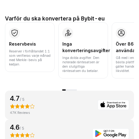
Varför du ska konvertera på Bybit-eu
Reservbevis
Inga
Över 86 mi
konverteringsavgifter
användar
Reserver i förhållandet 1:1
som verifieras varje månad
Inga dolda avgifter. Den
Gå med i en av
med Merkle-bevis på
noterade räntesatsen är
bästa plattfor
kedjan.
den slutgiltiga
gäller handels
räntesatsen du betalar.
likviditet.
4.7
/ 5
47K Reviews
4.6
/ 5