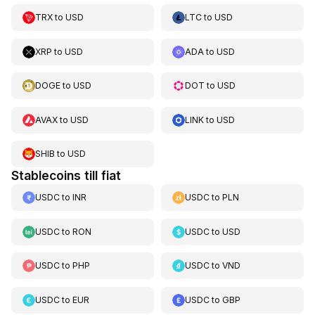
TRX
to
USD
LTC
to
USD
XRP
to
USD
ADA
to
USD
DOGE
to
USD
DOT
to
USD
AVAX
to
USD
LINK
to
USD
SHIB
to
USD
Stablecoins till fiat
USDC
to
INR
USDC
to
PLN
USDC
to
RON
USDC
to
USD
USDC
to
PHP
USDC
to
VND
USDC
to
EUR
USDC
to
GBP