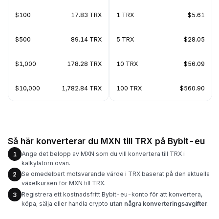
$100
17.83 TRX
1 TRX
$5.61
$500
89.14 TRX
5 TRX
$28.05
$1,000
178.28 TRX
10 TRX
$56.09
$10,000
1,782.84 TRX
100 TRX
$560.90
Så här konverterar du MXN till TRX på Bybit-eu
Ange det belopp av MXN som du vill konvertera till TRX i
1
kalkylatorn ovan.
Se omedelbart motsvarande värde i TRX baserat på den aktuella
2
växelkursen för MXN till TRX.
Registrera ett kostnadsfritt Bybit-eu-konto för att konvertera,
3
köpa, sälja eller handla crypto
utan några konverteringsavgifter
.