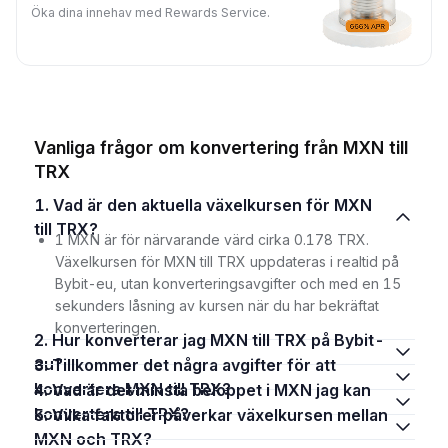
Öka dina innehav med Rewards Service.
Vanliga frågor om konvertering från MXN till
TRX
1. Vad är den aktuella växelkursen för MXN
till TRX?
1 MXN är för närvarande värd cirka 0.178 TRX.
Växelkursen för MXN till TRX uppdateras i realtid på
Bybit-eu, utan konverteringsavgifter och med en 15
sekunders låsning av kursen när du har bekräftat
konverteringen.
2. Hur konverterar jag MXN till TRX på Bybit-
eu?
3. Tillkommer det några avgifter för att
konvertera MXN till TRX?
4. Vad är det minsta beloppet i MXN jag kan
konvertera till TRX?
5. Vilka faktorer påverkar växelkursen mellan
MXN och TRX?