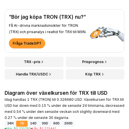
”Bör jag köpa TRON (TRX) nu?”
Få AI-drivna marknadsinsikter för TRON
(TRX) och prisanalys i realtid för TRX till MXN.
Fråga TradeGPT
TRX-pris
Prisprognos
Handla TRX/USDC
Köp TRX
Diagram över växelkursen för TRX till USD
Idag handlas 1 TRX (TRON) till 0.326680 USD. Växelkursen för TRX till
USD har down med 0.15 % under de senaste 24 timmarna, decreased
med 0.54 % under den senaste veckan och slightly downward med
0.27 % under de senaste 30 dagarna.
24H
7D
14D
30D
60D
200D
Hög
:
$
0.330395
Låg
:
$
0.325441