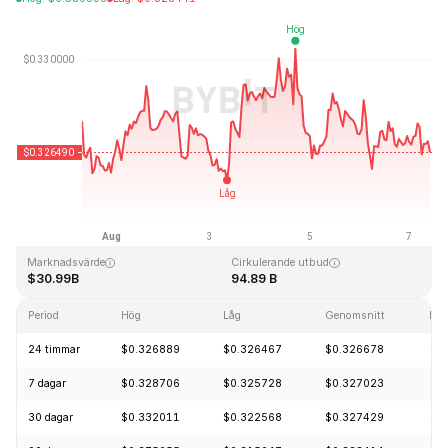
Senast uppdaterad: 2026-08-07, 09:48 GMT+0
All Time High
All Time Low
$0.431288
$0.001804
Marknadsvärde
Cirkulerande utbud
$30.99B
94.89 B
Period
Hög
Låg
Genomsnitt
För
24 timmar
$0.326889
$0.326467
$0.326678
-0
7 dagar
$0.328706
$0.325728
$0.327023
-0
30 dagar
$0.332011
$0.322568
$0.327429
-0