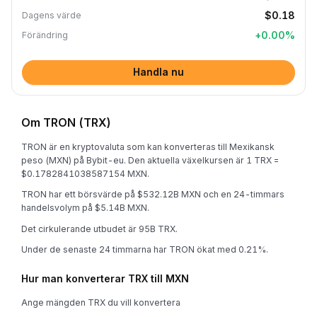
$0.18
Dagens värde
+
0.00
%
Förändring
Handla nu
Om TRON (TRX)
TRON är en kryptovaluta som kan konverteras till Mexikansk
peso (MXN) på Bybit-eu. Den aktuella växelkursen är 1 TRX =
$0.1782841038587154 MXN.
TRON har ett börsvärde på $532.12B MXN och en 24-timmars
handelsvolym på $5.14B MXN.
Det cirkulerande utbudet är 95B TRX.
Under de senaste 24 timmarna har TRON ökat med 0.21%.
Hur man konverterar TRX till MXN
Ange mängden TRX du vill konvertera