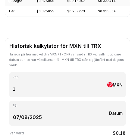
90 dagar
$0.375055
$0.315047
$0.333414
+0
1 år
$0.375055
$0.269273
$0.315364
-3
Historisk kalkylator för MXN till TRX
Ta reda på hur mycket din MXN (TRON) var värd i TRX vid valfritt tidigare
datum och se hur växelkursen för MXN till TRX står sig jämfört med dagens
värde.
Köp
MXN
På
Datum
$0.18
Var värd