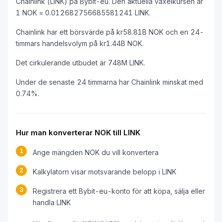
Chainlink (LINK) på Bybit-eu. Den aktuella växelkursen är
1 NOK = 0.012682756685581241 LINK.
Chainlink har ett börsvärde på kr58.81B NOK och en 24-
timmars handelsvolym på kr1.44B NOK.
Det cirkulerande utbudet är 748M LINK.
Under de senaste 24 timmarna har Chainlink minskat med
0.74%.
Hur man konverterar NOK till LINK
1
Ange mängden NOK du vill konvertera
2
Kalkylatorn visar motsvarande belopp i LINK
3
Registrera ett Bybit-eu-konto för att köpa, sälja eller
handla LINK