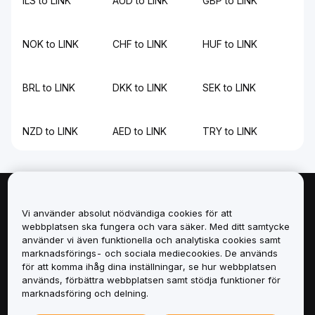
ILS to LINK
AUD to LINK
GBP to LINK
NOK to LINK
CHF to LINK
HUF to LINK
BRL to LINK
DKK to LINK
SEK to LINK
NZD to LINK
AED to LINK
TRY to LINK
Om
Vi använder absolut nödvändiga cookies för att
webbplatsen ska fungera och vara säker. Med ditt samtycke
Tjänster
använder vi även funktionella och analytiska cookies samt
marknadsförings- och sociala mediecookies. De används
för att komma ihåg dina inställningar, se hur webbplatsen
Support
används, förbättra webbplatsen samt stödja funktioner för
marknadsföring och delning.
Produkter