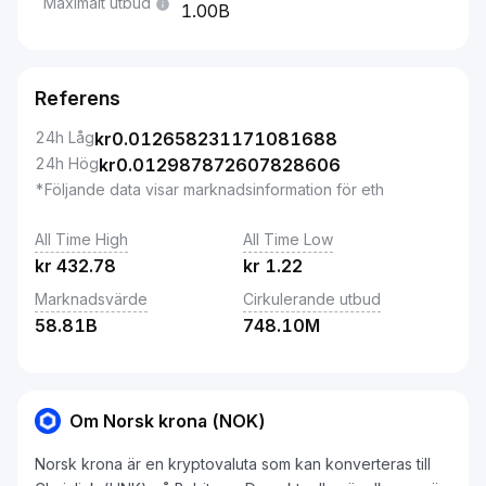
Maximalt utbud
1.00B
Referens
24h Låg
kr
0.012658231171081688
24h Hög
kr
0.012987872607828606
*Följande data visar marknadsinformation för eth
All Time High
All Time Low
kr
432.78
kr
1.22
Marknadsvärde
Cirkulerande utbud
58.81B
748.10M
Om Norsk krona (NOK)
Norsk krona är en kryptovaluta som kan konverteras till