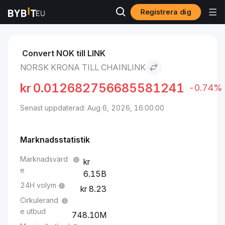
Registrera dig
Marknader
Chainlink pris LINK
Norsk krona to Chainlink
Convert NOK till LINK
NORSK KRONA TILL CHAINLINK
kr
0.012682756685581241
-0.74%
Senast uppdaterad: Aug 6, 2026, 16:00:00
Marknadsstatistik
Marknadsvärd
e
6.15B
24H volym
8.23
Cirkulerand
e utbud
748.10M