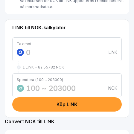
Växelkursen för NOK till LINK uppdateras i realtid baserat
på marknadsdata.
LINK till NOK-kalkylator
Ta emot
LINK
1 LINK ≈ 82.55782 NOK
Spendera (100 ~ 203000)
NOK
kr
Köp LINK
Convert NOK till LINK