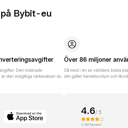
 på Bybit-eu
nverteringsavgifter
Över 86 miljoner anvä
avgifter. Den noterade
Gå med i en av världens bästa pla
 är den slutgiltiga räntesatsen du
det gäller handelsvolym och likvidi
4.6
/ 5
1.4M Reviews