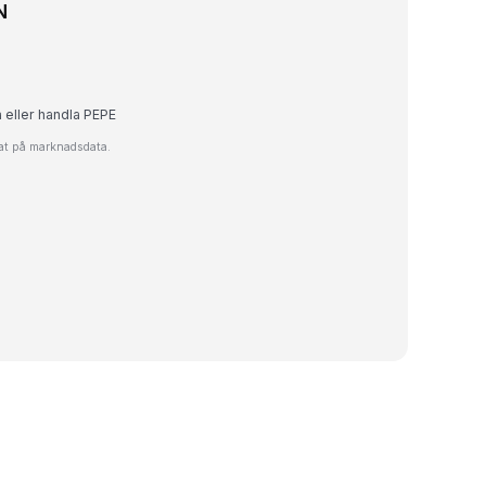
N
a eller handla PEPE
rat på marknadsdata.