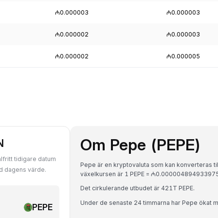
₼0.000003
₼0.000003
₼0.000002
₼0.000003
₼0.000002
₼0.000005
Om Pepe (PEPE)
N
fritt tidigare datum
Pepe är en kryptovaluta som kan konverteras ti
ed dagens värde.
växelkursen är 1 PEPE = ₼0.0000048949339
Det cirkulerande utbudet är 421T PEPE.
Under de senaste 24 timmarna har Pepe ökat 
PEPE