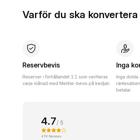
Varför du ska konvertera
Reservbevis
Inga ko
Reserver i förhållandet 1:1 som verifieras
Inga dolda 
varje månad med Merkle-bevis på kedjan.
räntesatsen
betalar.
4.7
/ 5
47K Reviews