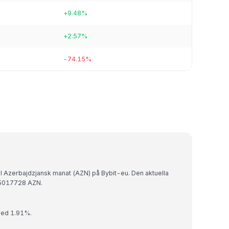
+9.48%
+2.57%
-74.15%
ll Azerbajdzjansk manat (AZN) på Bybit-eu. Den aktuella
75017728 AZN.
med 1.91%.