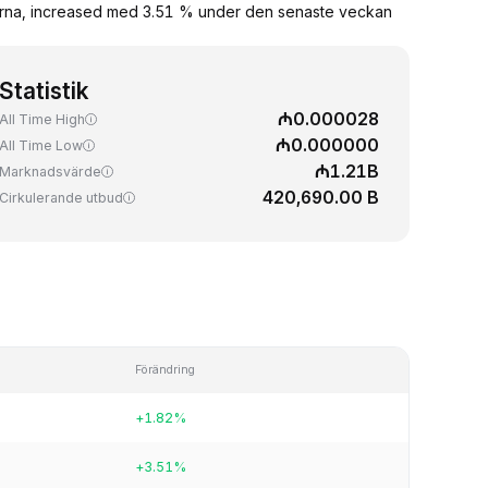
marna, increased med 3.51 % under den senaste veckan
Statistik
₼0.000028
All Time High
₼0.000000
All Time Low
₼1.21B
Marknadsvärde
420,690.00 B
Cirkulerande utbud
Förändring
+1.82%
+3.51%