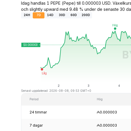
Idag handlas 1 PEPE (Pepe) till 0.000003 USD. Växelku
och slightly upward med 9.48 % under de senaste 30 da
24H
7D
14D
30D
60D
200D
Senast uppdaterad: 2026-08-08, 09:53 GMT+0
Period
Hög
24 timmar
₼0.000003
7 dagar
₼0.000003