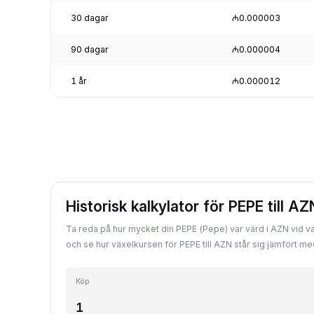
30 dagar
₼0.000003
90 dagar
₼0.000004
1 år
₼0.000012
Historisk kalkylator för PEPE till AZ
Ta reda på hur mycket din PEPE (Pepe) var värd i AZN vid val
och se hur växelkursen för PEPE till AZN står sig jämfört m
Köp