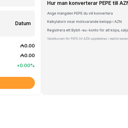
Hur man konverterar PEPE till AZ
Ange mängden PEPE du vill konvertera
Kalkylatorn visar motsvarande belopp i AZN
Datum
Registrera ett Bybit-eu-konto för att köpa, sälj
Växelkursen för PEPE till AZN uppdateras i realtid base
₼0.00
₼0.00
+
0.00
%