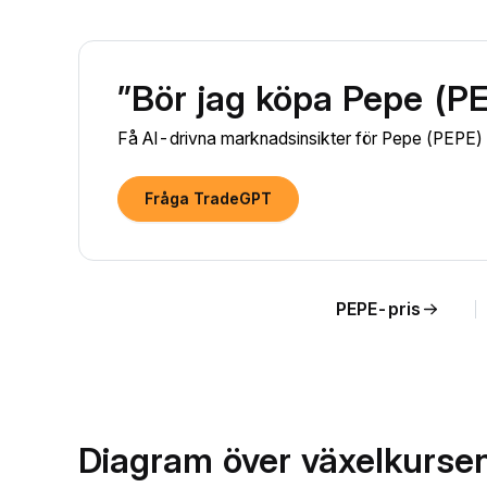
”Bör jag köpa Pepe (P
Få AI-drivna marknadsinsikter för Pepe (PEPE) oc
Fråga TradeGPT
PEPE-pris
Diagram över växelkursen