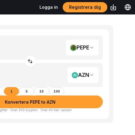
Registrera dig
Logga in
PEPE
AZN
1
5
10
100
Konvertera PEPE to AZN
gifter · Över 350 krypton · Över 40 fiat-valutor