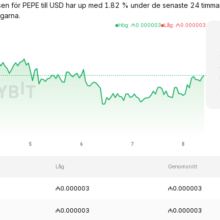
rsen för PEPE till USD har up med 1.82 % under de senaste 24 tim
garna.
Hög
:
₼
0.000003
Låg
:
₼
0.000003
Låg
Genomsnitt
₼0.000003
₼0.000003
₼0.000003
₼0.000003