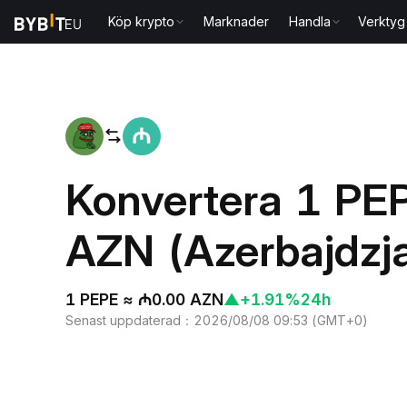
Köp krypto
Marknader
Handla
Verktyg
Hem
PEPE to AZN
Konvertera 1 PEPE
AZN (Azerbajdzj
1 PEPE ≈ ₼0.00 AZN
▲
+1.91%
24h
Senast uppdaterad
：
2026/08/08 09:53
(
GMT+0
)