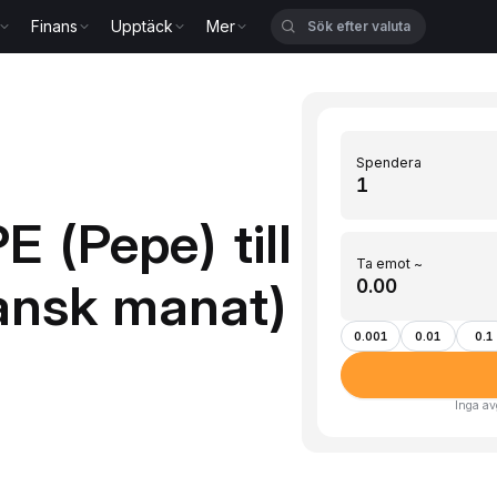
Finans
Upptäck
Mer
Spendera
 (Pepe) till
Ta emot ~
ansk manat)
0.001
0.01
0.1
Inga av