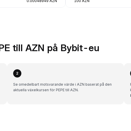
0.00048949 AZN
100 AZN
PE till AZN på Bybit-eu
2
Se omedelbart motsvarande värde i AZN baserat på den
aktuella växelkursen för PEPE till AZN.