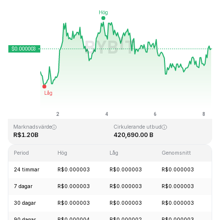
Senast uppdaterad: 2026-08-08, 06:32 GMT+0
All Time High
All Time Low
R$0.000028
R$0.000000
Marknadsvärde
Cirkulerande utbud
R$1.20B
420,690.00 B
Period
Hög
Låg
Genomsnitt
Fö
24 timmar
R$0.000003
R$0.000003
R$0.000003
+
7 dagar
R$0.000003
R$0.000003
R$0.000003
+
30 dagar
R$0.000003
R$0.000003
R$0.000003
+
90 dagar
R$0.000004
R$0.000002
R$0.000003
+