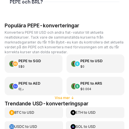
PEPE och BRL?
Populära PEPE-konverteringar
Konvertera PEPE till USD och andra fiat-valutor till aktuella
realtidskurser. Tack vare de sammanställda kurserna från
marknadsgaranter du får från Bybit-eu kan du kontrollera det aktuella
värdet på din PEPE och konvertera med förvissningen om att du får
korrekta kurser utan dolda spreadar.
PEPE
to
SGD
PEPE
to
USD
S$0
$0
PEPE
to
AED
PEPE
to
ARS
د.إ0
$0.004
Visa mer
↓
Trendande USD-konverteringspar
BTC
to
USD
ETH
to
USD
USDC
to
USD
SOL
to
USD