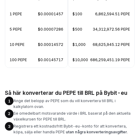
1 PEPE
$0.00001457
$100
6,862,594.51 PEPE
5 PEPE
$0.00007286
$500
34,312,972.56 PEPE
10 PEPE
$0.00014572
$1,000
68,625,945.12 PEPE
100 PEPE
$0.00145717
$10,000
686,259,451.19 PEPE
Så här konverterar du PEPE till BRL på Bybit-eu
Ange det belopp av PEPE som du vill konvertera till BRL i
1
kalkylatorn ovan.
Se omedelbart motsvarande värde i BRL baserat på den aktuella
2
växelkursen för PEPE till BRL.
Registrera ett kostnadsfritt Bybit-eu-konto för att konvertera,
3
köpa, sälja eller handla PEPE
utan några konverteringsavgifter
.