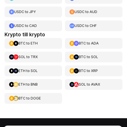
USDC
to
JPY
USDC
to
AUD
USDC
to
CAD
USDC
to
CHF
Krypto till krypto
BTC
to
ETH
BTC
to
ADA
SOL
to
TRX
BTC
to
SOL
ETH
to
SOL
BTC
to
XRP
ETH
to
BNB
SOL
to
AVAX
BTC
to
DOGE