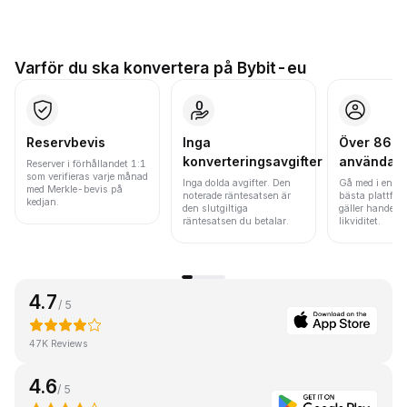
Varför du ska konvertera på Bybit-eu
Reservbevis
Inga
Över 86 mi
konverteringsavgifter
användar
Reserver i förhållandet 1:1
som verifieras varje månad
Inga dolda avgifter. Den
Gå med i en av
med Merkle-bevis på
noterade räntesatsen är
bästa plattfor
kedjan.
den slutgiltiga
gäller handels
räntesatsen du betalar.
likviditet.
4.7
/ 5
47K Reviews
4.6
/ 5