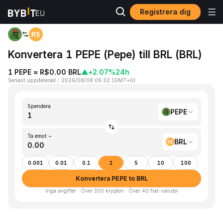
Registrera dig
Hem
PEPE to BRL
Konvertera 1 PEPE (Pepe) till BRL (BRL)
1 PEPE ≈ R$0.00 BRL
▲
+2.07%
24h
Senast uppdaterad
：
2026/08/08 06:32
(
GMT+0
)
Spendera
PEPE
Ta emot ~
BRL
0.001
0.01
0.1
1
5
10
100
Konvertera PEPE to BRL
Inga avgifter · Över 350 krypton · Över 40 fiat-valutor