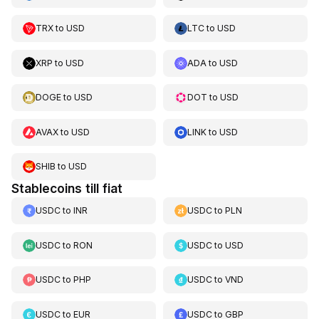
TRX
to
USD
LTC
to
USD
XRP
to
USD
ADA
to
USD
DOGE
to
USD
DOT
to
USD
AVAX
to
USD
LINK
to
USD
SHIB
to
USD
Stablecoins till fiat
USDC
to
INR
USDC
to
PLN
USDC
to
RON
USDC
to
USD
USDC
to
PHP
USDC
to
VND
USDC
to
EUR
USDC
to
GBP