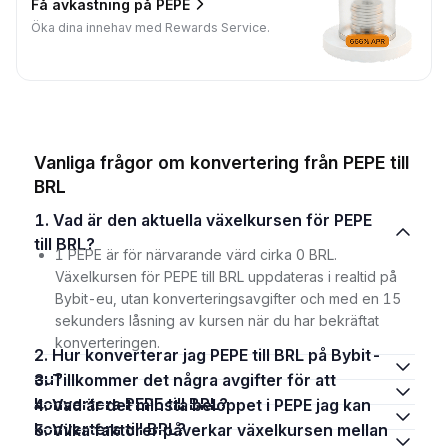
Få avkastning på PEPE
Öka dina innehav med Rewards Service.
Vanliga frågor om konvertering från PEPE till
BRL
1. Vad är den aktuella växelkursen för PEPE
till BRL?
1 PEPE är för närvarande värd cirka 0 BRL.
Växelkursen för PEPE till BRL uppdateras i realtid på
Bybit-eu, utan konverteringsavgifter och med en 15
sekunders låsning av kursen när du har bekräftat
konverteringen.
2. Hur konverterar jag PEPE till BRL på Bybit-
eu?
3. Tillkommer det några avgifter för att
konvertera PEPE till BRL?
4. Vad är det minsta beloppet i PEPE jag kan
konvertera till BRL?
5. Vilka faktorer påverkar växelkursen mellan