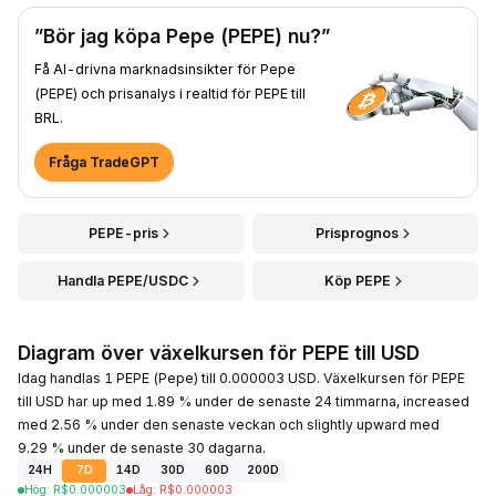
”Bör jag köpa Pepe (PEPE) nu?”
Få AI-drivna marknadsinsikter för Pepe
(PEPE) och prisanalys i realtid för PEPE till
BRL.
Fråga TradeGPT
PEPE-pris
Prisprognos
Handla PEPE/USDC
Köp PEPE
Diagram över växelkursen för PEPE till USD
Idag handlas 1 PEPE (Pepe) till 0.000003 USD. Växelkursen för PEPE
till USD har up med 1.89 % under de senaste 24 timmarna, increased
med 2.56 % under den senaste veckan och slightly upward med
9.29 % under de senaste 30 dagarna.
24H
7D
14D
30D
60D
200D
Hög
:
R$
0.000003
Låg
:
R$
0.000003