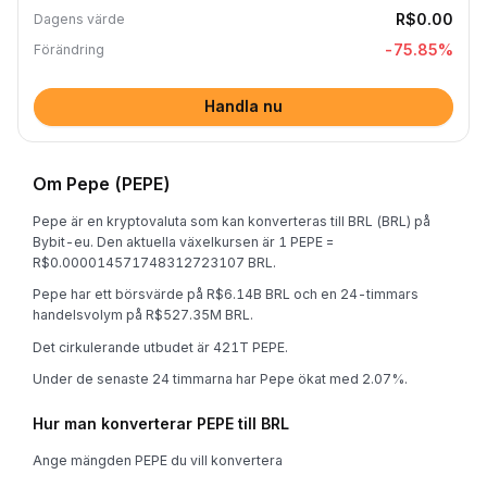
R$0.00
Dagens värde
-75.85
%
Förändring
Handla nu
Om Pepe (PEPE)
Pepe är en kryptovaluta som kan konverteras till BRL (BRL) på
Bybit-eu. Den aktuella växelkursen är 1 PEPE =
R$0.000014571748312723107 BRL.
Pepe har ett börsvärde på R$6.14B BRL och en 24-timmars
handelsvolym på R$527.35M BRL.
Det cirkulerande utbudet är 421T PEPE.
Under de senaste 24 timmarna har Pepe ökat med 2.07%.
Hur man konverterar PEPE till BRL
Ange mängden PEPE du vill konvertera