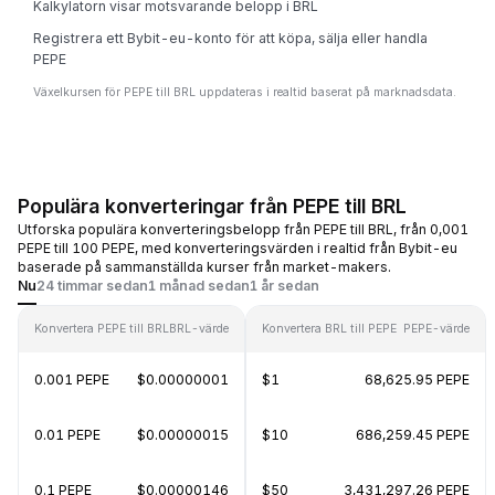
Kalkylatorn visar motsvarande belopp i BRL
Registrera ett Bybit-eu-konto för att köpa, sälja eller handla
PEPE
Växelkursen för PEPE till BRL uppdateras i realtid baserat på marknadsdata.
Populära konverteringar från PEPE till BRL
Utforska populära konverteringsbelopp från PEPE till BRL, från 0,001
PEPE till 100 PEPE, med konverteringsvärden i realtid från Bybit-eu
baserade på sammanställda kurser från market-makers.
Nu
24 timmar sedan
1 månad sedan
1 år sedan
Konvertera PEPE till BRL
BRL-värde
Konvertera BRL till PEPE
PEPE-värde
0.001 PEPE
$0.00000001
$1
68,625.95 PEPE
0.01 PEPE
$0.00000015
$10
686,259.45 PEPE
0.1 PEPE
$0.00000146
$50
3,431,297.26 PEPE