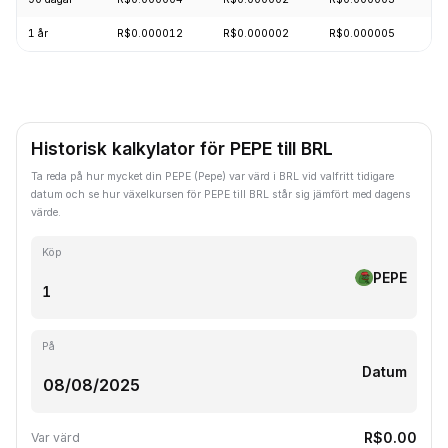
1 år
R$0.000012
R$0.000002
R$0.000005
-
Historisk kalkylator för PEPE till BRL
Ta reda på hur mycket din PEPE (Pepe) var värd i BRL vid valfritt tidigare
datum och se hur växelkursen för PEPE till BRL står sig jämfört med dagens
värde.
Köp
PEPE
På
Datum
R$0.00
Var värd