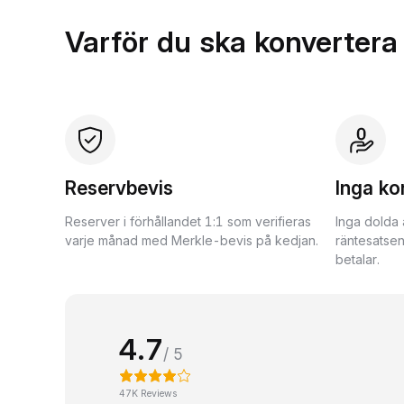
Varför du ska konvertera
Reservbevis
Inga ko
Reserver i förhållandet 1:1 som verifieras
Inga dolda 
varje månad med Merkle-bevis på kedjan.
räntesatsen
betalar.
4.7
/ 5
47K Reviews