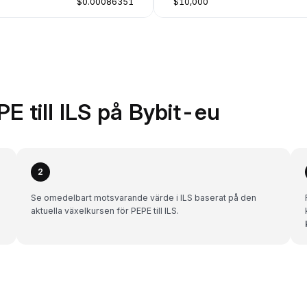
$0.00086351
$10,000
E till ILS på Bybit-eu
2
Se omedelbart motsvarande värde i ILS baserat på den
aktuella växelkursen för PEPE till ILS.