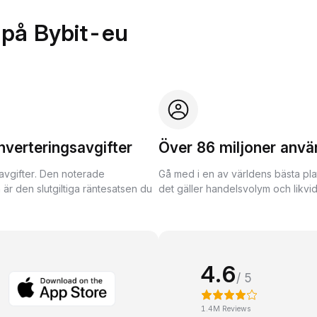
 på Bybit-eu
nverteringsavgifter
Över 86 miljoner anvä
avgifter. Den noterade
Gå med i en av världens bästa pla
 är den slutgiltiga räntesatsen du
det gäller handelsvolym och likvidi
4.6
/ 5
1.4M Reviews