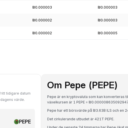
₪0.000003
₪0.000003
₪0.000002
₪0.000003
₪0.000002
₪0.000005
Om Pepe (PEPE)
ritt tidigare datum
Pepe är en kryptovaluta som kan konverteras till
d dagens värde.
växelkursen är 1 PEPE = ₪0.00000863509294
Pepe har ett börsvärde på ₪3.63B ILS och en 
Det cirkulerande utbudet är 421T PEPE.
PEPE
Under de senaste 24 timmarna har Pepe ökat 