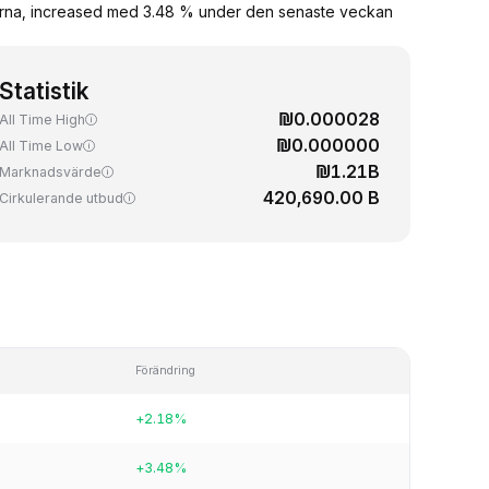
marna, increased med 3.48 % under den senaste veckan
Statistik
₪0.000028
All Time High
₪0.000000
All Time Low
₪1.21B
Marknadsvärde
420,690.00 B
Cirkulerande utbud
Förändring
+2.18%
+3.48%