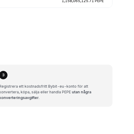
1,158,065,125.71 PEPE
3
Registrera ett kostnadsfritt Bybit-eu-konto för att
konvertera, köpa, sälja eller handla PEPE
utan några
konverteringsavgifter
.