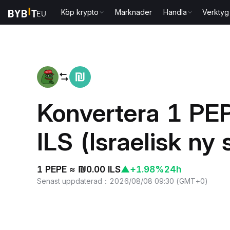
Köp krypto
Marknader
Handla
Verktyg
Hem
PEPE to ILS
Konvertera 1 PEPE
ILS (Israelisk ny 
1 PEPE ≈ ₪0.00 ILS
▲
+1.98%
24h
Senast uppdaterad
：
2026/08/08 09:30
(
GMT+0
)