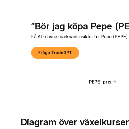
”Bör jag köpa Pepe (P
Få AI-drivna marknadsinsikter för Pepe (PEPE) och
Fråga TradeGPT
PEPE-pris
Diagram över växelkursen