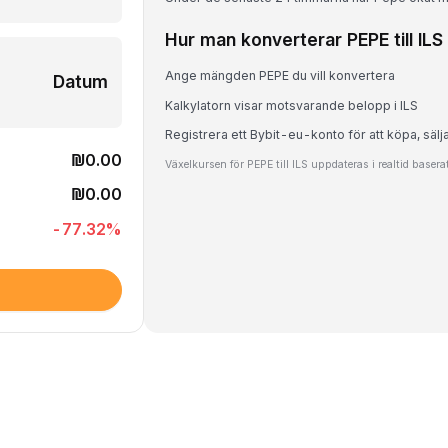
Hur man konverterar PEPE till ILS
Ange mängden PEPE du vill konvertera
Datum
Kalkylatorn visar motsvarande belopp i ILS
Registrera ett Bybit-eu-konto för att köpa, sälj
₪0.00
Växelkursen för PEPE till ILS uppdateras i realtid baser
₪0.00
-77.32
%