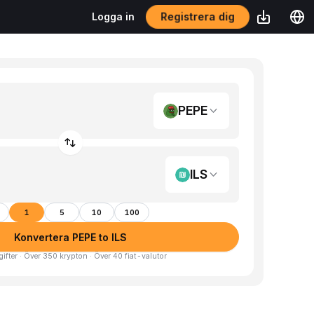
Registrera dig
Logga in
PEPE
ILS
1
5
10
100
Konvertera PEPE to ILS
gifter · Över 350 krypton · Över 40 fiat-valutor