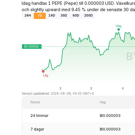
Idag handlas 1 PEPE (Pepe) till 0.000003 USD. Växelku
och slightly upward med 9.45 % under de senaste 30 da
24H
7D
14D
30D
60D
200D
Senast uppdaterad: 2026-08-08, 09:30 GMT+0
Period
Hög
24 timmar
₪0.000003
7 dagar
₪0.000003