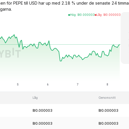
rsen för PEPE till USD har up med 2.18 % under de senaste 24 tim
garna.
Hög
:
₪
0.000003
Låg
:
₪
0.000003
Låg
Genomsnitt
₪0.000003
₪0.000003
₪0.000003
₪0.000003