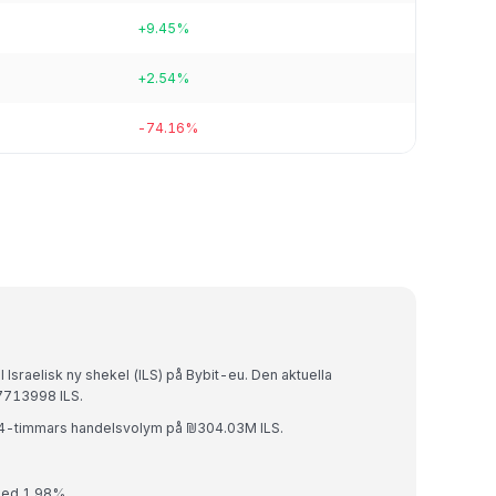
+9.45%
+2.54%
-74.16%
 Israelisk ny shekel (ILS) på Bybit-eu. Den aktuella
7713998 ILS.
24-timmars handelsvolym på ₪304.03M ILS.
med 1.98%.