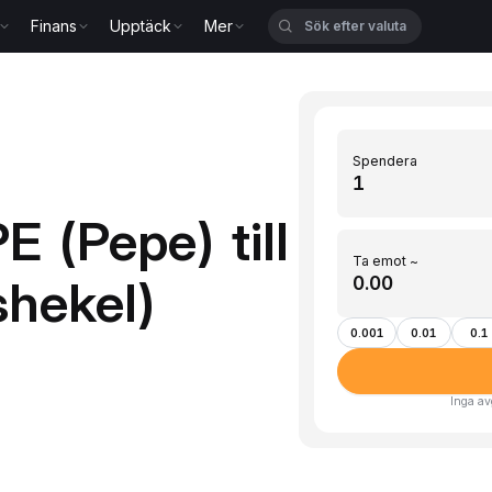
Finans
Upptäck
Mer
Spendera
 (Pepe) till
Ta emot ~
shekel)
0.001
0.01
0.1
Inga av