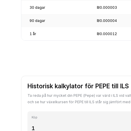
30 dagar
₪0.000003
90 dagar
₪0.000004
1 år
₪0.000012
Historisk kalkylator för PEPE till ILS
Ta reda på hur mycket din PEPE (Pepe) var värd i ILS vid valf
och se hur växelkursen för PEPE till ILS står sig jämfört me
Köp