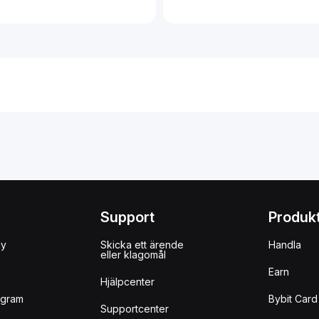
Support
Produk
uy
Skicka ett ärende
Handla
eller klagomål
Earn
Hjälpcenter
ogram
Bybit Card
Supportcenter