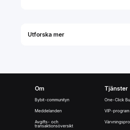
Utforska mer
Om
Tjänster
Bybit-communityn
One-Click B
Meddelanden
VIP-program
Avgifts- och
Värvningspr
transaktionsöversikt