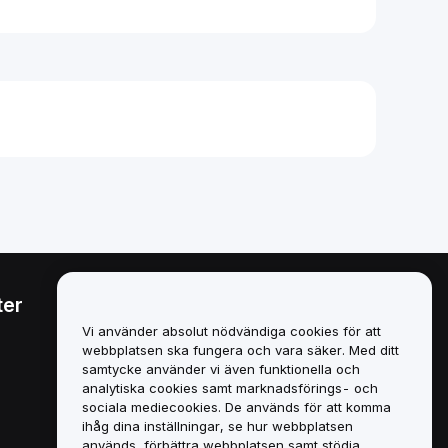
ter
Juridiskt
Vi använder absolut nödvändiga cookies för att
Policy för intressekonflikter
webbplatsen ska fungera och vara säker. Med ditt
samtycke använder vi även funktionella och
Sammanfattning av policyn
analytiska cookies samt marknadsförings- och
för depåförvaring och
sociala mediecookies. De används för att komma
administration
ihåg dina inställningar, se hur webbplatsen
används, förbättra webbplatsen samt stödja
ESG-information