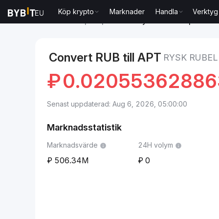
Köp krypto
Marknader
Handla
Verktyg
Marknader
Aptos pris APT
Rysk rubel to Aptos
Convert RUB till APT
RYSK RUBEL
₽
0.0205536288
Senast uppdaterad: Aug 6, 2026, 05:00:00
Marknadsstatistik
Marknadsvärde
24H volym
506.34M
0