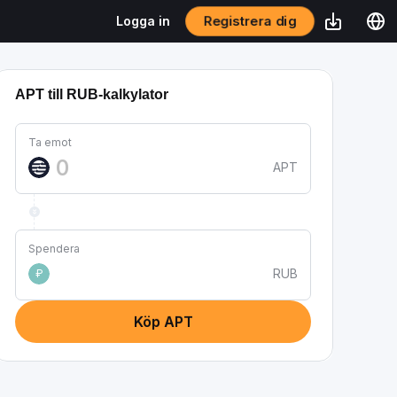
Registrera dig
Logga in
APT till RUB-kalkylator
Ta emot
APT
Spendera
RUB
₽
Köp APT