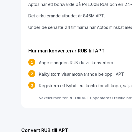
Aptos har ett börsvärde på ₽41.00B RUB och en 24
Det cirkulerande utbudet är 846M APT.
Under de senaste 24 timmarna har Aptos minskat me
Hur man konverterar RUB till APT
1
Ange mängden RUB du vill konvertera
2
Kalkylatorn visar motsvarande belopp i APT
3
Registrera ett Bybit-eu-konto för att köpa, sälj
Växelkursen för RUB till APT uppdateras i realtid 
Convert RUB till APT