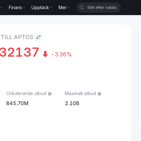
Finans
Upptäck
Mer
 TILL APTOS
632137
-3.36%
Cirkulerande utbud
Maximalt utbud
845.70M
2.10B