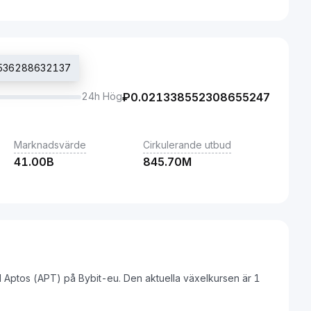
05536288632137
24h Hög
₽
0.021338552308655247
Marknadsvärde
Cirkulerande utbud
41.00B
845.70M
ll Aptos (APT) på Bybit-eu. Den aktuella växelkursen är 1