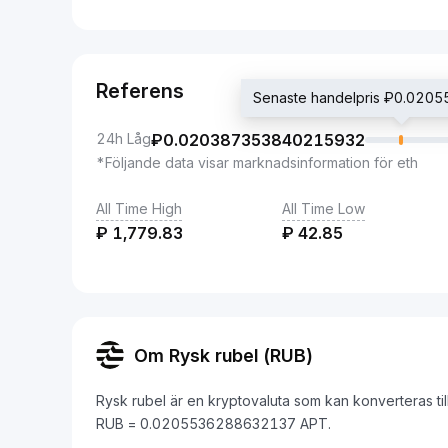
Referens
Senaste handelpris ₽0.02
24h Låg
₽
0.020387353840215932
*Följande data visar marknadsinformation för eth
All Time High
All Time Low
₽
1,779.83
₽
42.85
Om Rysk rubel (RUB)
Rysk rubel är en kryptovaluta som kan konverteras ti
RUB = 0.0205536288632137 APT.