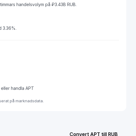
-timmars handelsvolym på ₽3.43B RUB.
d 3.36%.
a eller handla APT
baserat på marknadsdata.
Convert APT till RUB