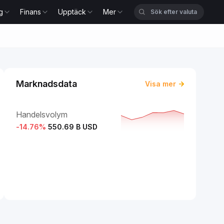
g
Finans
Upptäck
Mer
Marknadsdata
Visa mer
Handelsvolym
-14.76
%
550.69 B USD