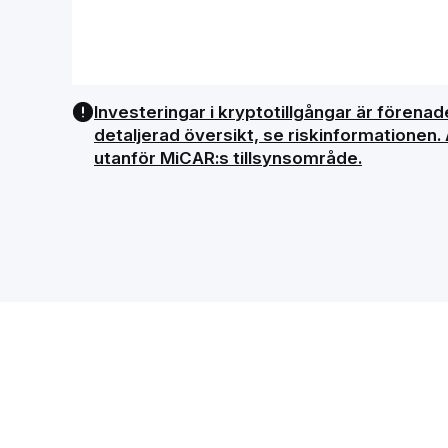
Investeringar i kryptotillgångar är förenade
detaljerad översikt, se riskinformationen.
utanför MiCAR:s tillsynsområde.