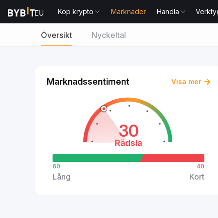
Köp krypto
Marknader
Handla
Verkty
Översikt
Nyckeltal
Marknadssentiment
Visa mer
30
Rädsla
60
40
Lång
Kort