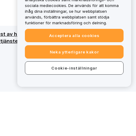
sociala mediecookies. De används för att komma
ihåg dina inställningar, se hur webbplatsen
används, förbättra webbplatsen samt stödja
funktioner för marknadsföring och delning.
ust av hela det investerade kapitalet. För en
Acceptera alla cookies
tjänster faller vissa erbjudanden på bybit.eu
Neka ytterligare kakor
Cookie-inställningar