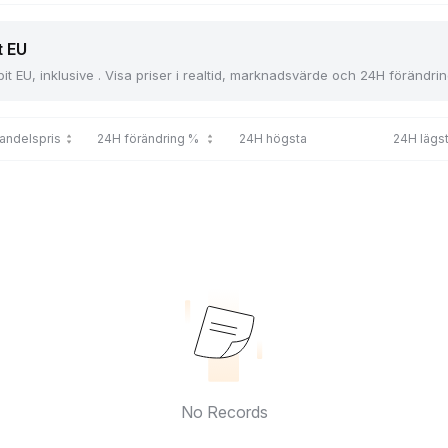
t EU
t EU, inklusive . Visa priser i realtid, marknadsvärde och 24H förändring
andelspris
24H förändring %
24H högsta
24H lägs
No Records