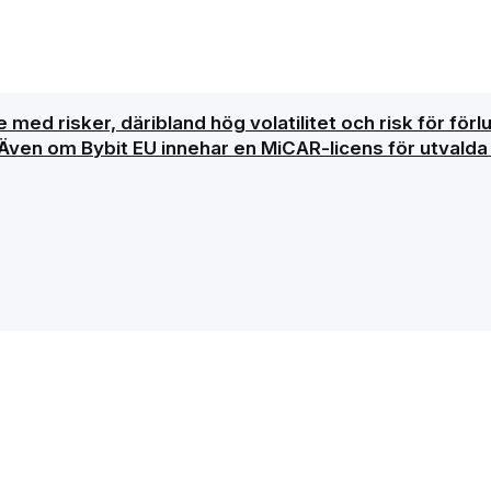
 med risker, däribland hög volatilitet och risk för förl
 Även om Bybit EU innehar en MiCAR-licens för utvalda 