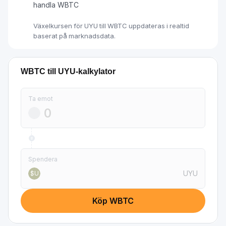
handla WBTC
Växelkursen för UYU till WBTC uppdateras i realtid
baserat på marknadsdata.
WBTC till UYU-kalkylator
Ta emot
Spendera
UYU
$U
Köp WBTC