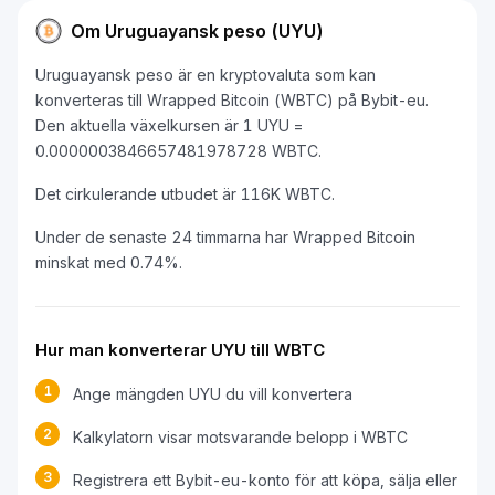
Om Uruguayansk peso (UYU)
Uruguayansk peso är en kryptovaluta som kan
konverteras till Wrapped Bitcoin (WBTC) på Bybit-eu.
Den aktuella växelkursen är 1 UYU =
0.0000003846657481978728 WBTC.
Det cirkulerande utbudet är 116K WBTC.
Under de senaste 24 timmarna har Wrapped Bitcoin
minskat med 0.74%.
Hur man konverterar UYU till WBTC
1
Ange mängden UYU du vill konvertera
2
Kalkylatorn visar motsvarande belopp i WBTC
3
Registrera ett Bybit-eu-konto för att köpa, sälja eller