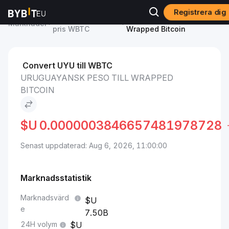
Registrera dig
Wrapped Bitcoin
Uruguayansk peso to
Marknader
pris WBTC
Wrapped Bitcoin
Convert UYU till WBTC
URUGUAYANSK PESO TILL WRAPPED
BITCOIN
$U
0.0000003846657481978728
Senast uppdaterad: Aug 6, 2026, 11:00:00
Marknadsstatistik
Marknadsvärd
e
7.50B
24H volym