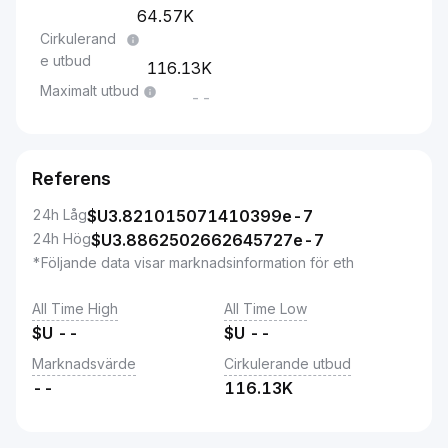
64.57K
Cirkulerand
e utbud
116.13K
Maximalt utbud
--
Referens
24h Låg
$U
3.821015071410399e-7
24h Hög
$U
3.8862502662645727e-7
*Följande data visar marknadsinformation för eth
All Time High
All Time Low
$U
--
$U
--
Marknadsvärde
Cirkulerande utbud
--
116.13K