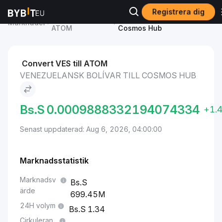
Registrera dig
Cosmos Hub pris
Venezuelansk bolívar to
Marknader
ATOM
Cosmos Hub
Convert VES till ATOM
VENEZUELANSK BOLÍVAR TILL COSMOS HUB
Bs.S
0.0009888332194074334
+1.
Senast uppdaterad: Aug 6, 2026, 04:00:00
Marknadsstatistik
Marknadsv
ärde
699.45M
24H volym
1.34
Cirkuleran