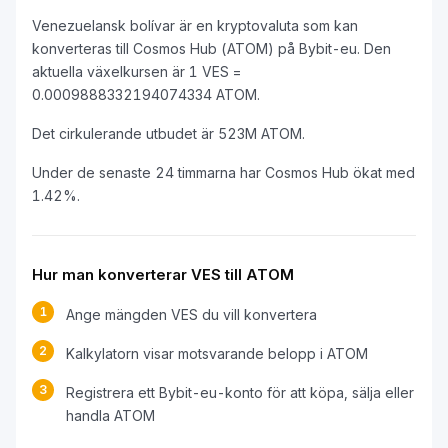
Venezuelansk bolívar är en kryptovaluta som kan
konverteras till Cosmos Hub (ATOM) på Bybit-eu. Den
aktuella växelkursen är 1 VES =
0.0009888332194074334 ATOM.
Det cirkulerande utbudet är 523M ATOM.
Under de senaste 24 timmarna har Cosmos Hub ökat med
1.42%.
Hur man konverterar VES till ATOM
1
Ange mängden VES du vill konvertera
2
Kalkylatorn visar motsvarande belopp i ATOM
3
Registrera ett Bybit-eu-konto för att köpa, sälja eller
handla ATOM