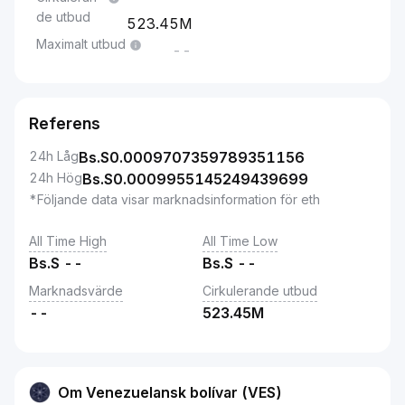
de utbud
523.45M
Maximalt utbud
--
Referens
24h Låg
Bs.S
0.0009707359789351156
24h Hög
Bs.S
0.0009955145249439699
*Följande data visar marknadsinformation för eth
All Time High
All Time Low
Bs.S
--
Bs.S
--
Marknadsvärde
Cirkulerande utbud
--
523.45M
Om Venezuelansk bolívar (VES)