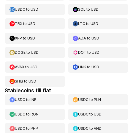
USDC
to
USD
SOL
to
USD
TRX
to
USD
LTC
to
USD
XRP
to
USD
ADA
to
USD
DOGE
to
USD
DOT
to
USD
AVAX
to
USD
LINK
to
USD
SHIB
to
USD
Stablecoins till fiat
USDC
to
INR
USDC
to
PLN
USDC
to
RON
USDC
to
USD
USDC
to
PHP
USDC
to
VND