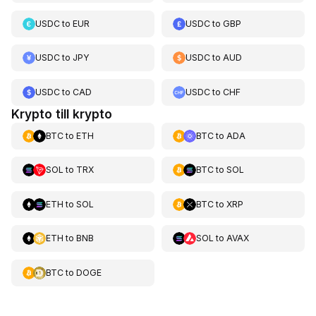
USDC
to
EUR
USDC
to
GBP
USDC
to
JPY
USDC
to
AUD
USDC
to
CAD
USDC
to
CHF
Krypto till krypto
BTC
to
ETH
BTC
to
ADA
SOL
to
TRX
BTC
to
SOL
ETH
to
SOL
BTC
to
XRP
ETH
to
BNB
SOL
to
AVAX
BTC
to
DOGE