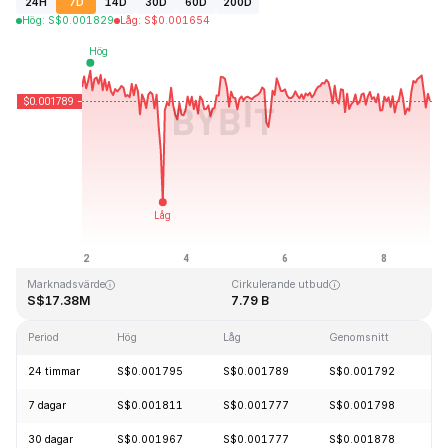
24H
7D
14D
30D
60D
200D
Hög
:
S$
0.001829
Låg
:
S$
0.001654
Senast uppdaterad: 2026-08-08, 21:28 GMT+0
All Time High
All Time Low
S$0.045317
S$0.001638
Marknadsvärde
Cirkulerande utbud
S$17.38M
7.79 B
Period
Hög
Låg
Genomsnitt
Fö
24 timmar
S$0.001795
S$0.001789
S$0.001792
-
7 dagar
S$0.001811
S$0.001777
S$0.001798
-
30 dagar
S$0.001967
S$0.001777
S$0.001878
-