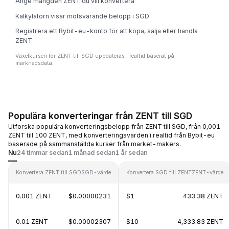
Ange mängden ZENT du vill konvertera
Kalkylatorn visar motsvarande belopp i SGD
Registrera ett Bybit-eu-konto för att köpa, sälja eller handla
ZENT
Växelkursen för ZENT till SGD uppdateras i realtid baserat på
marknadsdata.
Populära konverteringar från ZENT till SGD
Utforska populära konverteringsbelopp från ZENT till SGD, från 0,001
ZENT till 100 ZENT, med konverteringsvärden i realtid från Bybit-eu
baserade på sammanställda kurser från market-makers.
Nu
24 timmar sedan
1 månad sedan
1 år sedan
Konvertera ZENT till SGD
SGD-värde
Konvertera SGD till ZENT
ZENT-värde
0.001 ZENT
$0.00000231
$1
433.38 ZENT
0.01 ZENT
$0.00002307
$10
4,333.83 ZENT