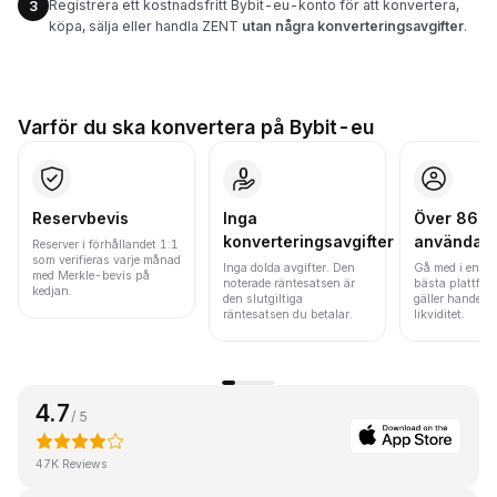
Registrera ett kostnadsfritt Bybit-eu-konto för att konvertera,
3
köpa, sälja eller handla ZENT
utan några konverteringsavgifter
.
Varför du ska konvertera på Bybit-eu
Reservbevis
Inga
Över 86 mi
konverteringsavgifter
användar
Reserver i förhållandet 1:1
som verifieras varje månad
Inga dolda avgifter. Den
Gå med i en av
med Merkle-bevis på
noterade räntesatsen är
bästa plattfor
kedjan.
den slutgiltiga
gäller handels
räntesatsen du betalar.
likviditet.
4.7
/ 5
47K Reviews