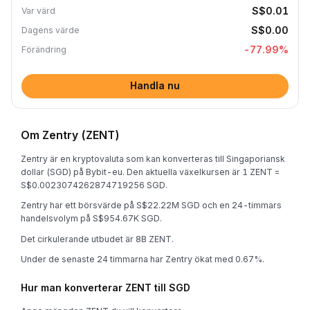
S$0.01
Var värd
S$0.00
Dagens värde
-77.99
%
Förändring
Handla nu
Om Zentry (ZENT)
Zentry är en kryptovaluta som kan konverteras till Singaporiansk
dollar (SGD) på Bybit-eu. Den aktuella växelkursen är 1 ZENT =
S$0.0023074262874719256 SGD.
Zentry har ett börsvärde på S$22.22M SGD och en 24-timmars
handelsvolym på S$954.67K SGD.
Det cirkulerande utbudet är 8B ZENT.
Under de senaste 24 timmarna har Zentry ökat med 0.67%.
Hur man konverterar ZENT till SGD