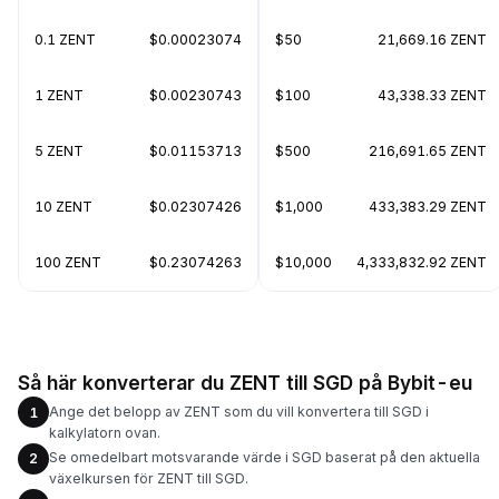
0.1 ZENT
$0.00023074
$50
21,669.16 ZENT
1 ZENT
$0.00230743
$100
43,338.33 ZENT
5 ZENT
$0.01153713
$500
216,691.65 ZENT
10 ZENT
$0.02307426
$1,000
433,383.29 ZENT
100 ZENT
$0.23074263
$10,000
4,333,832.92 ZENT
Så här konverterar du ZENT till SGD på Bybit-eu
Ange det belopp av ZENT som du vill konvertera till SGD i
1
kalkylatorn ovan.
Se omedelbart motsvarande värde i SGD baserat på den aktuella
2
växelkursen för ZENT till SGD.