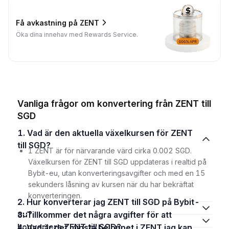
Få avkastning på ZENT
Öka dina innehav med Rewards Service.
Vanliga frågor om konvertering från ZENT till
SGD
1. Vad är den aktuella växelkursen för ZENT
till SGD?
1 ZENT är för närvarande värd cirka 0.002 SGD.
Växelkursen för ZENT till SGD uppdateras i realtid på
Bybit-eu, utan konverteringsavgifter och med en 15
sekunders låsning av kursen när du har bekräftat
konverteringen.
2. Hur konverterar jag ZENT till SGD på Bybit-
eu?
3. Tillkommer det några avgifter för att
konvertera ZENT till SGD?
4. Vad är det minsta beloppet i ZENT jag kan