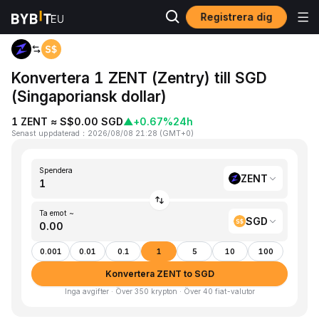
Registrera dig
Hem
ZENT to SGD
Konvertera 1 ZENT (Zentry) till SGD
(Singaporiansk dollar)
1 ZENT ≈ S$0.00 SGD
▲
+0.67%
24h
Senast uppdaterad
：
2026/08/08 21:28
(
GMT+0
)
Spendera
ZENT
Ta emot ~
SGD
0.001
0.01
0.1
1
5
10
100
Konvertera ZENT to SGD
Inga avgifter · Över 350 krypton · Över 40 fiat-valutor