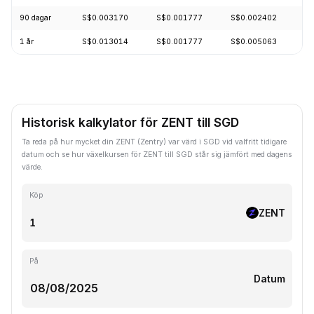
90 dagar
S$0.003170
S$0.001777
S$0.002402
-
1 år
S$0.013014
S$0.001777
S$0.005063
-
Historisk kalkylator för ZENT till SGD
Ta reda på hur mycket din ZENT (Zentry) var värd i SGD vid valfritt tidigare
datum och se hur växelkursen för ZENT till SGD står sig jämfört med dagens
värde.
Köp
ZENT
På
Datum