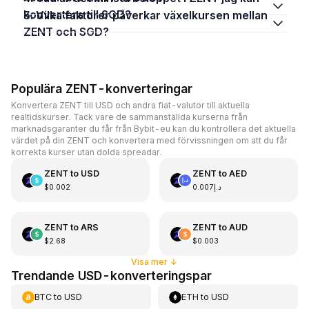
konvertera till SGD?
5. Vilka faktorer påverkar växelkursen mellan
ZENT och SGD?
Populära ZENT-konverteringar
Konvertera ZENT till USD och andra fiat-valutor till aktuella
realtidskurser. Tack vare de sammanställda kurserna från
marknadsgaranter du får från Bybit-eu kan du kontrollera det aktuella
värdet på din ZENT och konvertera med förvissningen om att du får
korrekta kurser utan dolda spreadar.
ZENT
to
USD
ZENT
to
AED
$0.002
د.إ0.007
ZENT
to
ARS
ZENT
to
AUD
$2.68
$0.003
Visa mer
↓
Trendande USD-konverteringspar
BTC
to
USD
ETH
to
USD