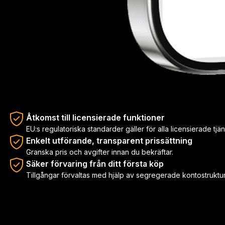
Krypto i realtid. Betala var som helst.
Get up to 10% back.
Välj mellan kryptovaluta och fiatvaluta när du betalar
€0
3M+
100+
Årlig kortavgift
Användare
Länder och regioner
Växlingsavgifter kan tillkomma