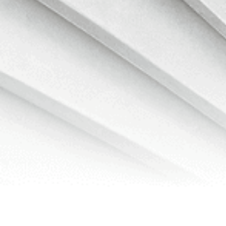
Lär dig grunderna innan du gör din första transaktion.
© 2025-2026 Bybit.eu. Alla rättigheter förbehålls.
Användarvillkor
|
Integritetsvillkor
|
Imprint
(Impressum)
|
Inställningscenter för cookies