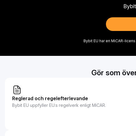
Bybit
Bybit EU har en MiCAR-licens 
Gör som över
Reglerad och regelefterlevande
Bybit EU uppfyller EU:s regelverk enligt MiCAR.