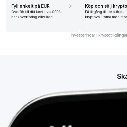
Fyll enkelt på EUR
Köp och sälj krypt
Överför till ditt konto via SEPA,
Få tillgång till de största
banköverföring eller kort.
kryptovalutorna med stor l
Investeringar i kryptotillgånga
Ska