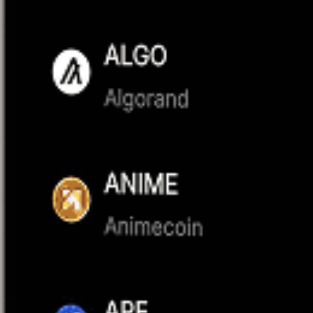
Åtkomst till licensierade funktioner
EU:s regulatoriska standarder gäller för alla licensierade tjän
Enkelt utförande, transparent prissättning
Granska pris och avgifter innan du bekräftar.
Säker förvaring från ditt första köp
Tillgångar förvaltas med hjälp av segregerade kontostruktur