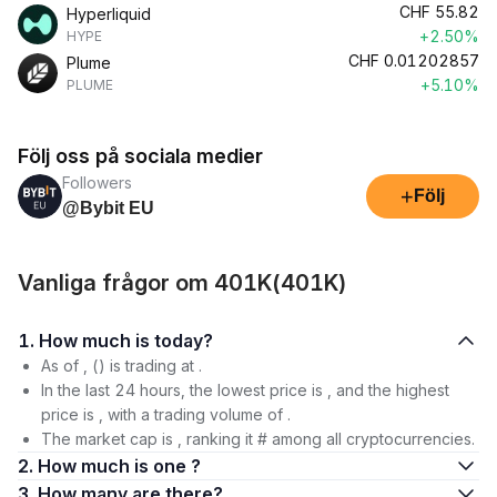
CHF
55.82
Hyperliquid
+2.50%
HYPE
CHF
0.01202857
Plume
+5.10%
PLUME
Följ oss på sociala medier
Followers
+
Följ
@Bybit EU
Vanliga frågor om 401K(401K)
1. How much is today?
As of , () is trading at .
In the last 24 hours, the lowest price is , and the highest
price is , with a trading volume of .
The market cap is , ranking it # among all cryptocurrencies.
2. How much is one ?
3. How many are there?