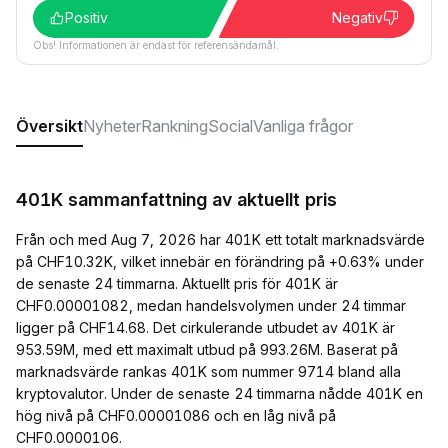
Positiv
Negativ
Obs! Informationen är endast för referensändamål.
Översikt
Nyheter
Rankning
Social
Vanliga frågor
401K sammanfattning av aktuellt pris
Från och med Aug 7, 2026 har 401K ett totalt marknadsvärde
på CHF10.32K, vilket innebär en förändring på +0.63% under
de senaste 24 timmarna. Aktuellt pris för 401K är
CHF0.00001082, medan handelsvolymen under 24 timmar
ligger på CHF14.68. Det cirkulerande utbudet av 401K är
953.59M, med ett maximalt utbud på 993.26M. Baserat på
marknadsvärde rankas 401K som nummer 9714 bland alla
kryptovalutor. Under de senaste 24 timmarna nådde 401K en
hög nivå på CHF0.00001086 och en låg nivå på
CHF0.0000106.