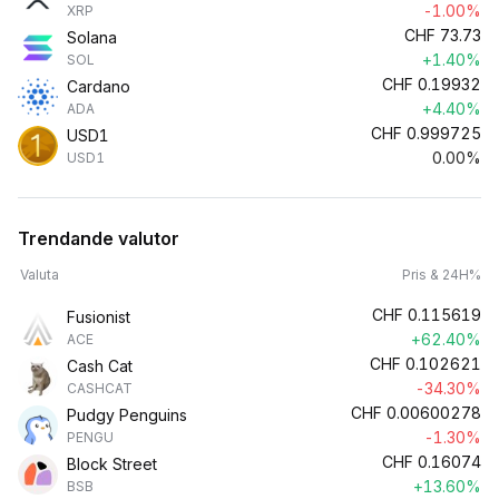
-1.00%
XRP
CHF
73.73
Solana
+1.40%
SOL
CHF
0.19932
Cardano
+4.40%
ADA
CHF
0.999725
USD1
0.00%
USD1
Trendande valutor
Valuta
Pris & 24H%
CHF
0.115619
Fusionist
+62.40%
ACE
CHF
0.102621
Cash Cat
-34.30%
CASHCAT
CHF
0.00600278
Pudgy Penguins
-1.30%
PENGU
CHF
0.16074
Block Street
+13.60%
BSB