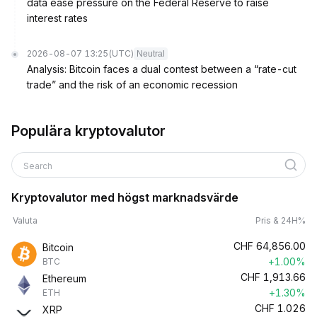
data ease pressure on the Federal Reserve to raise
interest rates
2026-08-07 13:25
(UTC)
Neutral
Analysis: Bitcoin faces a dual contest between a “rate-cut
trade” and the risk of an economic recession
Populära kryptovalutor
Search
Kryptovalutor med högst marknadsvärde
Valuta
Pris & 24H%
CHF
64,856.00
Bitcoin
+1.00%
BTC
CHF
1,913.66
Ethereum
+1.30%
ETH
CHF
1.026
XRP