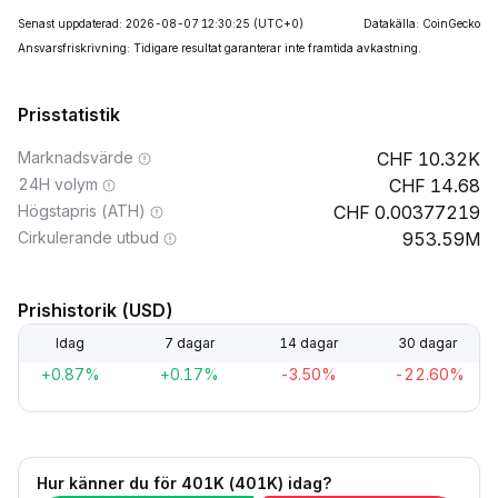
Senast uppdaterad: 2026-08-07 12:30:25
(UTC+0)
Datakälla: CoinGecko
Ansvarsfriskrivning: Tidigare resultat garanterar inte framtida avkastning.
Prisstatistik
Marknadsvärde
10.32K
24H volym
14.68
Högstapris (ATH)
0.00377219
Cirkulerande utbud
953.59M
Prishistorik (USD)
Idag
7 dagar
14 dagar
30 dagar
+0.87%
+0.17%
-3.50%
-22.60%
Hur känner du för 401K (401K) idag?