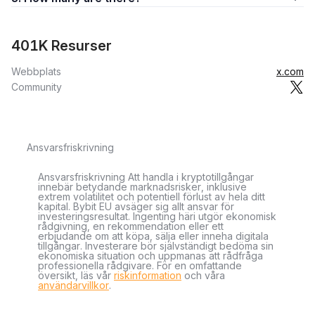
401K Resurser
Webbplats
x.com
Community
Ansvarsfriskrivning
Ansvarsfriskrivning Att handla i kryptotillgångar
innebär betydande marknadsrisker, inklusive
extrem volatilitet och potentiell förlust av hela ditt
kapital. Bybit EU avsäger sig allt ansvar för
investeringsresultat. Ingenting häri utgör ekonomisk
rådgivning, en rekommendation eller ett
erbjudande om att köpa, sälja eller inneha digitala
tillgångar. Investerare bör självständigt bedöma sin
ekonomiska situation och uppmanas att rådfråga
professionella rådgivare. För en omfattande
översikt, läs vår
riskinformation
och våra
användarvillkor
.