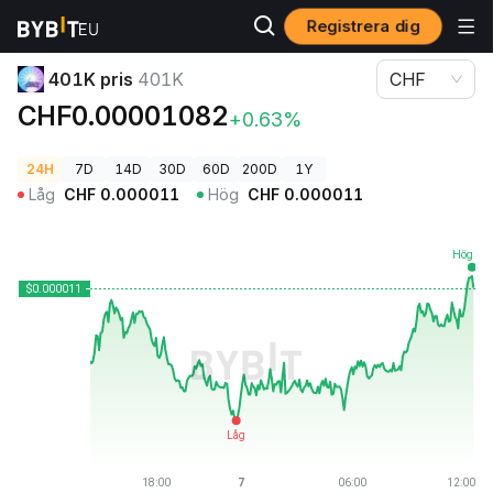
Registrera dig
Kryptopriser
401K pris 401K
401K pris
401K
CHF
CHF0.00001082
+0.63%
24H
7D
14D
30D
60D
200D
1Y
Låg
CHF
0.000011
Hög
CHF
0.000011