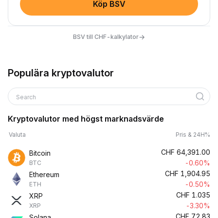
Köp BSV
→
BSV till CHF-kalkylator
Populära kryptovalutor
Search
Kryptovalutor med högst marknadsvärde
Valuta
Pris & 24H%
CHF
64,391.00
Bitcoin
-0.60%
BTC
CHF
1,904.95
Ethereum
-0.50%
ETH
CHF
1.035
XRP
-3.30%
XRP
CHF
72.83
Solana