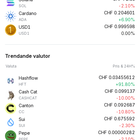
-2.10%
SOL
CHF
0.204601
Cardano
+6.90%
ADA
CHF
0.999598
USD1
0.00%
USD1
Trendande valutor
Valuta
Pris & 24H%
CHF
0.03455612
Hashflow
+91.80%
HFT
CHF
0.099137
Cash Cat
-10.00%
CASHCAT
CHF
0.092687
Canton
-10.80%
CC
CHF
0.675592
Sui
-2.30%
SUI
CHF
0.00000282
Pepe
-2.10%
PEPE