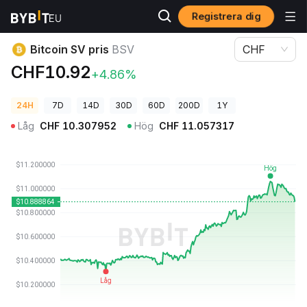
Registrera dig
Kryptopriser
Bitcoin SV pris BSV
Bitcoin SV pris
BSV
CHF
CHF10.92
+4.86%
24H
7D
14D
30D
60D
200D
1Y
Låg
CHF
10.307952
Hög
CHF
11.057317