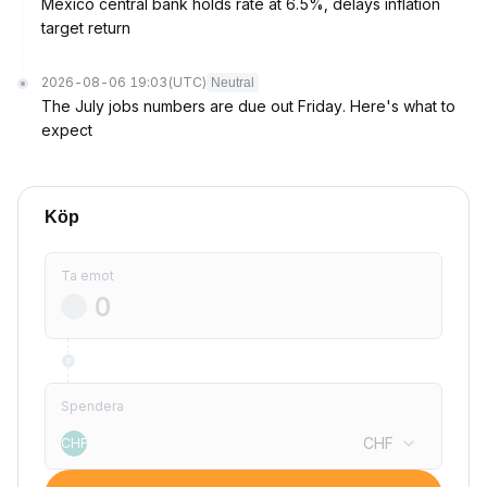
Mexico central bank holds rate at 6.5%, delays inflation
target return
2026-08-06 19:03
(UTC)
Neutral
The July jobs numbers are due out Friday. Here's what to
expect
Köp
Ta emot
Spendera
CHF
CHF