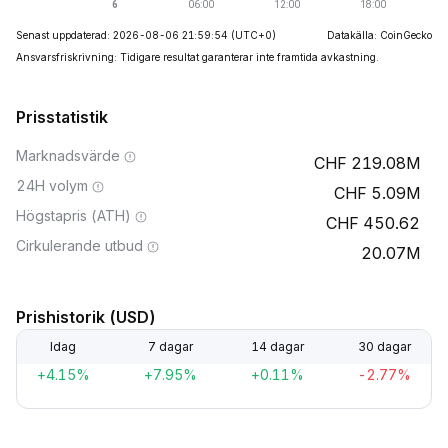
Senast uppdaterad: 2026-08-06 21:59:54
(UTC+0)
Datakälla: CoinGecko
Ansvarsfriskrivning: Tidigare resultat garanterar inte framtida avkastning.
Prisstatistik
Marknadsvärde
219.08M
24H volym
5.09M
Högstapris (ATH)
450.62
Cirkulerande utbud
20.07M
Prishistorik (USD)
Idag
7 dagar
14 dagar
30 dagar
+4.15%
+7.95%
+0.11%
-2.77%