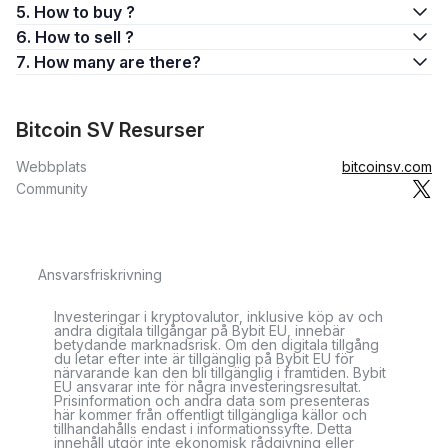
5. How to buy ?
6. How to sell ?
7. How many are there?
Bitcoin SV Resurser
Webbplats
bitcoinsv.com
Community
Ansvarsfriskrivning
Investeringar i kryptovalutor, inklusive köp av och
andra digitala tillgångar på Bybit EU, innebär
betydande marknadsrisk. Om den digitala tillgång
du letar efter inte är tillgänglig på Bybit EU för
närvarande kan den bli tillgänglig i framtiden. Bybit
EU ansvarar inte för några investeringsresultat.
Prisinformation och andra data som presenteras
här kommer från offentligt tillgängliga källor och
tillhandahålls endast i informationssyfte. Detta
innehåll utgör inte ekonomisk rådgivning eller