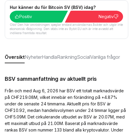
Hur känner du för Bitcoin SV (BSV) idag?
Positiv
Negativ
Obs! Den här omröstningen speglar endast användarnas åsikter och utgör inte
ekonomisk rådgivning. Den stöds inte av Bybit EU och är inte avsedd att
indikera framtida resultat.
Översikt
Nyheter
Handla
Rankning
Social
Vanliga frågor
BSV sammanfattning av aktuellt pris
Från och med Aug 6, 2026 har BSV ett totalt marknadsvärde
på CHF219.08M, vilket innebär en förändring på +4.87%
under de senaste 24 timmarna. Aktuellt pris för BSV är
CHF10.92, medan handelsvolymen under 24 timmar ligger på
CHF5.09M. Det cirkulerande utbudet av BSV är 20.07M, med
ett maximalt utbud på 21.00M. Baserat på marknadsvärde
rankas BSV som nummer 133 bland alla kryptovalutor. Under