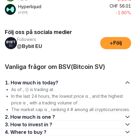
CHF
56.01
Hyperliquid
-1.90%
HYPE
Följ oss på sociala medier
Followers
+
Följ
@Bybit EU
Vanliga frågor om BSV(Bitcoin SV)
1. How much is today?
As of , () is trading at .
In the last 24 hours, the lowest price is , and the highest
price is , with a trading volume of .
The market cap is , ranking it # among all cryptocurrencies.
2. How much is one ?
3. How to invest in ?
4. Where to buy ?