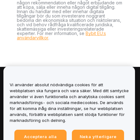
någon rekommendation eller något erbjudande om
att köpa, sälja eller inneha någon digital tillgång.
Innan du handlar med eller innehar digitala
tillgångar bör du som investerare noggrant
bedöma din ekonomiska situation och risktolerans,
och vid behov rådfråga kvalificerade juridiska,
skattemässiga eller investeringsrelaterade
experter. För mer information, se
Bybit EU:s
användarvillkor
.
Om
Vi använder absolut nödvändiga cookies för att
webbplatsen ska fungera och vara säker. Med ditt samtycke
Tjänster
använder vi även funktionella och analytiska cookies samt
marknadsförings- och sociala mediecookies. De används
för att komma ihåg dina inställningar, se hur webbplatsen
Support
används, förbättra webbplatsen samt stödja funktioner för
marknadsföring och delning.
Produkter
Acceptera alla
Neka ytterligare