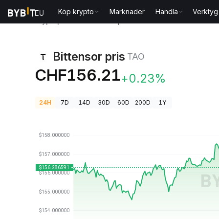
Köp krypto
Marknader
Handla
Verktyg
Kryptopriser
Bittensor pris TAO
Bittensor pris
TAO
CHF156.21
+0.23%
24H
7D
14D
30D
60D
200D
1Y