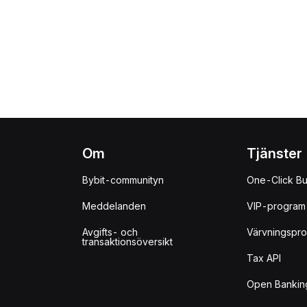
Om
Tjänster
Bybit-communityn
One-Click B
Meddelanden
VIP-program
Avgifts- och
Värvningspr
transaktionsöversikt
Tax API
Open Bankin