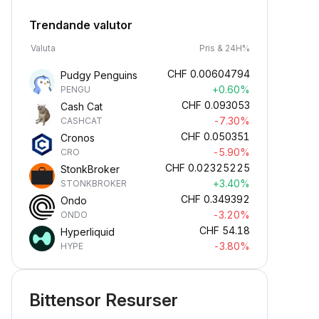
Trendande valutor
Valuta
Pris & 24H%
CHF
0.00604794
Pudgy Penguins
+0.60%
PENGU
CHF
0.093053
Cash Cat
-7.30%
CASHCAT
CHF
0.050351
Cronos
-5.90%
CRO
CHF
0.02325225
StonkBroker
+3.40%
STONKBROKER
CHF
0.349392
Ondo
-3.20%
ONDO
CHF
54.18
Hyperliquid
-3.80%
HYPE
Bittensor Resurser