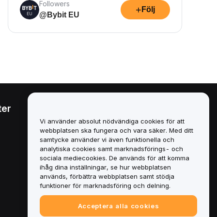
Followers
+
Följ
@Bybit EU
ter
Juridiskt
Vi använder absolut nödvändiga cookies för att
Policy för intressekonflikter
webbplatsen ska fungera och vara säker. Med ditt
samtycke använder vi även funktionella och
Sammanfattning av policyn
analytiska cookies samt marknadsförings- och
för depåförvaring och
sociala mediecookies. De används för att komma
administration
ihåg dina inställningar, se hur webbplatsen
används, förbättra webbplatsen samt stödja
ESG-information
funktioner för marknadsföring och delning.
Crypto-Asset White Papers
Acceptera alla cookies