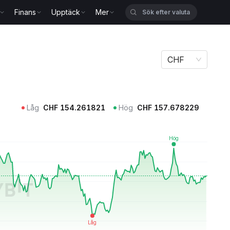
Finans
Upptäck
Mer
CHF
Låg
CHF
154.261821
Hög
CHF
157.678229