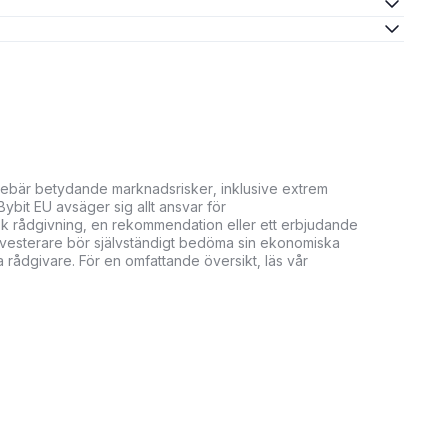
innebär betydande marknadsrisker, inklusive extrem
. Bybit EU avsäger sig allt ansvar för
isk rådgivning, en rekommendation eller ett erbjudande
. Investerare bör självständigt bedöma sin ekonomiska
 rådgivare. För en omfattande översikt, läs vår