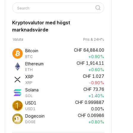
Search
Kryptovalutor med högst
marknadsvärde
Valuta
Pris & 24H%
CHF
64,884.00
Bitcoin
+0.90%
BTC
CHF
1,914.11
Ethereum
+0.60%
ETH
CHF
1.027
XRP
-0.90%
XRP
CHF
73.76
Solana
+1.40%
SOL
CHF
0.999887
USD1
0.00%
USD1
CHF
0.06986
Dogecoin
+0.80%
DOGE