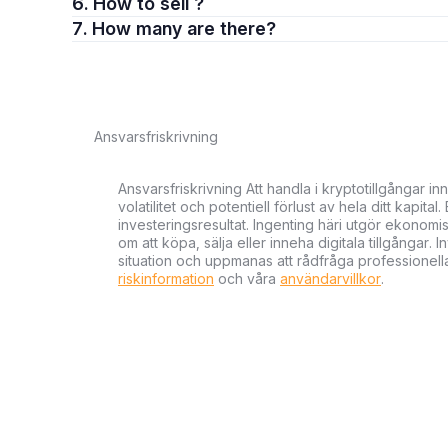
6. How to sell ?
7. How many are there?
Ansvarsfriskrivning
Ansvarsfriskrivning Att handla i kryptotillgångar 
volatilitet och potentiell förlust av hela ditt kapital
investeringsresultat. Ingenting häri utgör ekonom
om att köpa, sälja eller inneha digitala tillgångar
situation och uppmanas att rådfråga professionella
riskinformation
och våra
användarvillkor
.