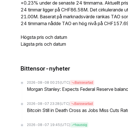
+0.23% under de senaste 24 timmarna. Aktuellt pr
24 timmar ligger på CHF86.58M. Det cirkulerande u
21.00M. Baserat på marknadsvärde rankas TAO som 
24 timmarna nådde TAO en hög nivå på CHF157.69
Högsta pris och datum
Lägsta pris och datum
Bittensor-nyheter
2026-08-08 00:25
(UTC)
Baisseartad
Morgan Stanley: Expects Federal Reserve balance 
2026-08-07 23:28
(UTC)
Baisseartad
Bitcoin Still in Death Cross as Jobs Miss Cuts R
2026-08-07 19:45
(UTC)
haussig