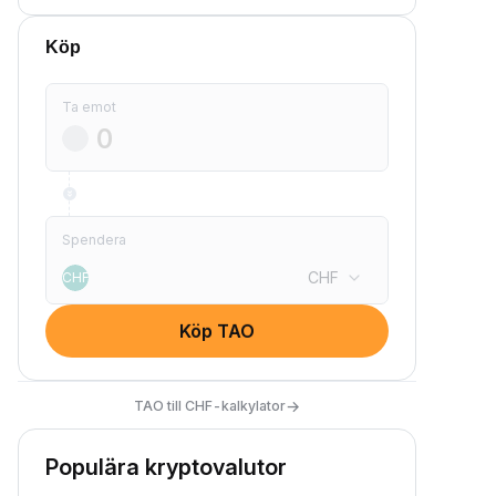
Köp
Ta emot
Spendera
CHF
CHF
Köp TAO
→
TAO till CHF-kalkylator
Populära kryptovalutor