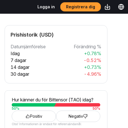
Registrera dig
Logga in
Prishistorik (USD)
Datumjämförelse
Förändring %
Idag
+0.78%
7 dagar
-0.52%
14 dagar
+0.73%
30 dagar
-4.96%
Hur känner du för Bittensor (TAO) idag?
50
%
50
%
Positiv
Negativ
Obs! Informationen är endast för referensändamål.