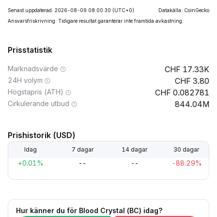
Senast uppdaterad: 2026-08-09 08:00:30
(UTC+0)
Datakälla: CoinGecko
Ansvarsfriskrivning: Tidigare resultat garanterar inte framtida avkastning.
Prisstatistik
Marknadsvärde
17.33K
24H volym
3.80
Högstapris (ATH)
0.082781
Cirkulerande utbud
844.04M
Prishistorik (USD)
Idag
7 dagar
14 dagar
30 dagar
+0.01%
--
--
-88.29%
Hur känner du för Blood Crystal (BC) idag?