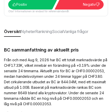
Positiv
Negativ
Obs! Informationen är endast för referensändamål.
Översikt
Nyheter
Rankning
Social
Vanliga frågor
BC sammanfattning av aktuellt pris
Från och med Aug 9, 2026 har BC ett totalt marknadsvärde på
CHF17.33K, vilket innebär en förändring på +0.19% under de
senaste 24 timmarna. Aktuellt pris för BC är CHF0.00002053,
medan handelsvolymen under 24 timmar ligger på CHF3.80.
Det cirkulerande utbudet av BC är 844.04M, med ett maximalt
utbud på 1.00B. Baserat på marknadsvärde rankas BC som
nummer 8649 bland alla kryptovalutor. Under de senaste 24
timmarna nådde BC en hög nivå på CHF0.00002053 och en
låg nivå på CHF0.00002053.