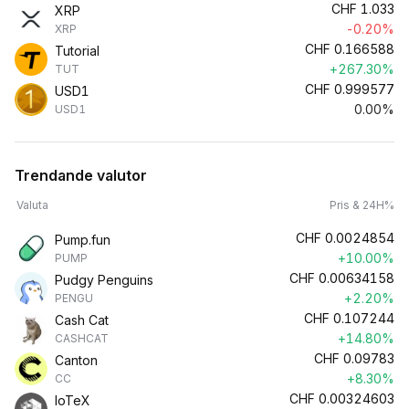
CHF
1.033
XRP
-0.20%
XRP
CHF
0.166588
Tutorial
+267.30%
TUT
CHF
0.999577
USD1
0.00%
USD1
Trendande valutor
Valuta
Pris & 24H%
CHF
0.0024854
Pump.fun
+10.00%
PUMP
CHF
0.00634158
Pudgy Penguins
+2.20%
PENGU
CHF
0.107244
Cash Cat
+14.80%
CASHCAT
CHF
0.09783
Canton
+8.30%
CC
CHF
0.00324603
IoTeX