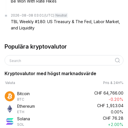
Be Won With Rate Hikes
2026-08-08 03:01
(UTC)
Neutral
TBL Weekly #180: US Treasury & The Fed, Labor Market,
and Liquidity
Populära kryptovalutor
Search
Kryptovalutor med högst marknadsvärde
Valuta
Pris & 24H%
CHF
64,766.00
Bitcoin
-0.20%
BTC
CHF
1,913.04
Ethereum
0.00%
ETH
CHF
76.28
Solana
+2.00%
SOL