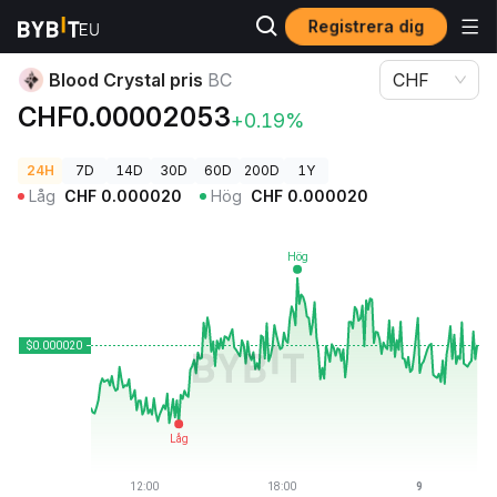
Registrera dig
Kryptopriser
Blood Crystal pris BC
Blood Crystal pris
BC
CHF
CHF0.00002053
+0.19%
24H
7D
14D
30D
60D
200D
1Y
Låg
CHF
0.000020
Hög
CHF
0.000020