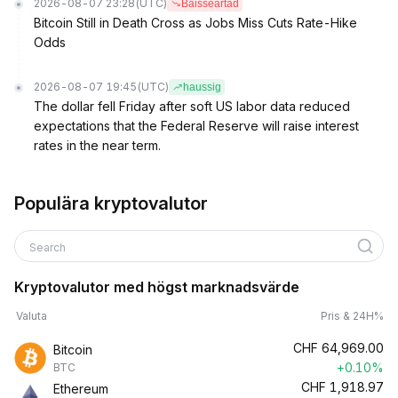
2026-08-07 23:28
(UTC)
Baisseartad
Bitcoin Still in Death Cross as Jobs Miss Cuts Rate-Hike
Odds
2026-08-07 19:45
(UTC)
haussig
The dollar fell Friday after soft US labor data reduced
expectations that the Federal Reserve will raise interest
rates in the near term.
Populära kryptovalutor
Search
Kryptovalutor med högst marknadsvärde
Valuta
Pris & 24H%
CHF
64,969.00
Bitcoin
+0.10%
BTC
CHF
1,918.97
Ethereum