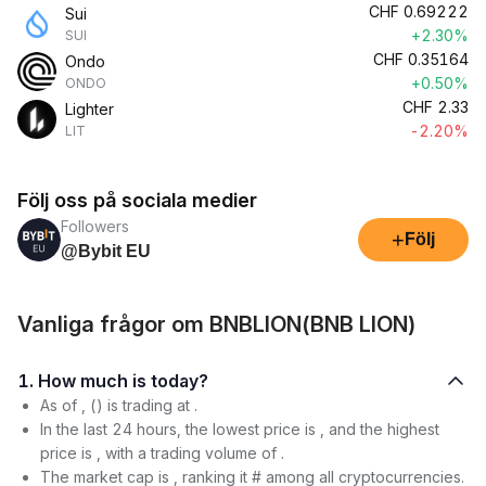
CHF
0.69222
Sui
+2.30%
SUI
CHF
0.35164
Ondo
+0.50%
ONDO
CHF
2.33
Lighter
-2.20%
LIT
Följ oss på sociala medier
Followers
+
Följ
@Bybit EU
Vanliga frågor om BNBLION(BNB LION)
1. How much is today?
As of , () is trading at .
In the last 24 hours, the lowest price is , and the highest
price is , with a trading volume of .
The market cap is , ranking it # among all cryptocurrencies.