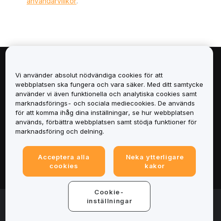
användarvillkor
.
Om
Vi använder absolut nödvändiga cookies för att
webbplatsen ska fungera och vara säker. Med ditt samtycke
Tjänster
använder vi även funktionella och analytiska cookies samt
marknadsförings- och sociala mediecookies. De används
för att komma ihåg dina inställningar, se hur webbplatsen
Support
används, förbättra webbplatsen samt stödja funktioner för
marknadsföring och delning.
Produkter
Acceptera alla
Neka ytterligare
Juridiskt
cookies
kakor
Cookie-
© 2025-2026 Bybit.eu. All rights reserved.
inställningar
Användarvillkor
|
Integritetsvillkor
|
Imprint