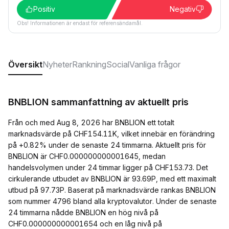
Positiv
Negativ
Obs! Informationen är endast för referensändamål.
Översikt
Nyheter
Rankning
Social
Vanliga frågor
BNBLION sammanfattning av aktuellt pris
Från och med Aug 8, 2026 har BNBLION ett totalt
marknadsvärde på CHF154.11K, vilket innebär en förändring
på +0.82% under de senaste 24 timmarna. Aktuellt pris för
BNBLION är CHF0.000000000001645, medan
handelsvolymen under 24 timmar ligger på CHF153.73. Det
cirkulerande utbudet av BNBLION är 93.69P, med ett maximalt
utbud på 97.73P. Baserat på marknadsvärde rankas BNBLION
som nummer 4796 bland alla kryptovalutor. Under de senaste
24 timmarna nådde BNBLION en hög nivå på
CHF0.000000000001654 och en låg nivå på