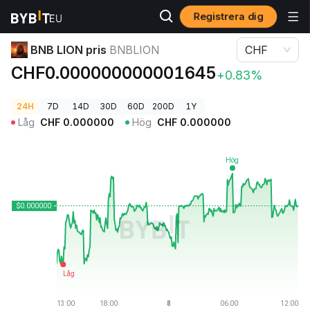
Registrera dig
Kryptopriser
BNB LION pris BNBLION
BNB LION pris
BNBLION
CHF
CHF0.000000000001645
+0.83%
24H
7D
14D
30D
60D
200D
1Y
Låg
CHF
0.000000
Hög
CHF
0.000000