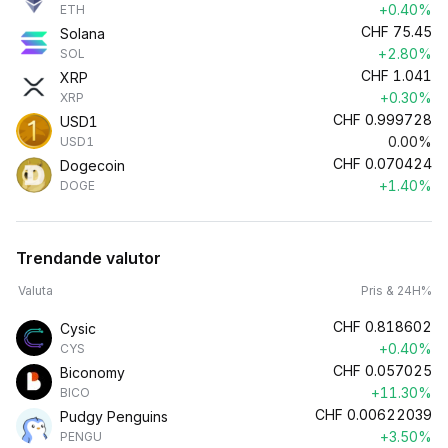
+0.40%
ETH
CHF
75.45
Solana
+2.80%
SOL
CHF
1.041
XRP
+0.30%
XRP
CHF
0.999728
USD1
0.00%
USD1
CHF
0.070424
Dogecoin
+1.40%
DOGE
Trendande valutor
Valuta
Pris & 24H%
CHF
0.818602
Cysic
+0.40%
CYS
CHF
0.057025
Biconomy
+11.30%
BICO
CHF
0.00622039
Pudgy Penguins
+3.50%
PENGU