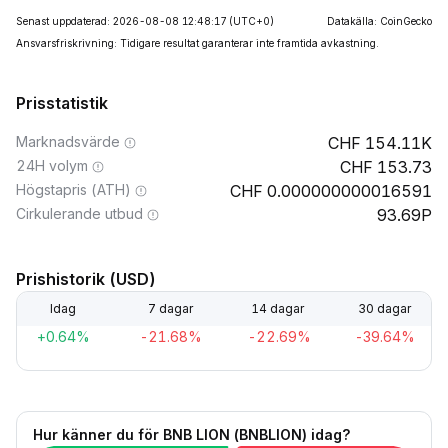
Senast uppdaterad: 2026-08-08 12:48:17
(UTC+0)
Datakälla: CoinGecko
Ansvarsfriskrivning: Tidigare resultat garanterar inte framtida avkastning.
Prisstatistik
Marknadsvärde
154.11K
24H volym
153.73
Högstapris (ATH)
0.000000000016591
Cirkulerande utbud
93.69P
Prishistorik (USD)
Idag
7 dagar
14 dagar
30 dagar
+0.64%
-21.68%
-22.69%
-39.64%
Hur känner du för BNB LION (BNBLION) idag?