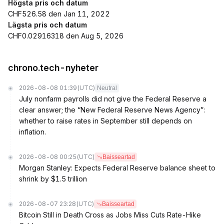
Högsta pris och datum
CHF526.58 den Jan 11, 2022
Lägsta pris och datum
CHF0.02916318 den Aug 5, 2026
chrono.tech-nyheter
2026-08-08 01:39
(UTC)
Neutral
July nonfarm payrolls did not give the Federal Reserve a
clear answer; the “New Federal Reserve News Agency”:
whether to raise rates in September still depends on
inflation.
2026-08-08 00:25
(UTC)
Baisseartad
Morgan Stanley: Expects Federal Reserve balance sheet to
shrink by $1.5 trillion
2026-08-07 23:28
(UTC)
Baisseartad
Bitcoin Still in Death Cross as Jobs Miss Cuts Rate-Hike