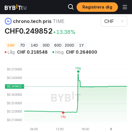
Registrera dig
Kryptopriser
chrono.tech pris TIME
chrono.tech pris
TIME
CHF
CHF0.249852
+13.38%
24H
7D
14D
30D
60D
200D
1Y
Låg
CHF
0.218548
Hög
CHF
0.264600