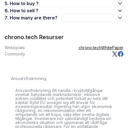
5. How to buy ?
6. How to sell ?
7. How many are there?
chrono.tech Resurser
Webbplats
chrono.tech
WhitePaper
Community
Ansvarsfriskrivning
Ansvarsfriskrivning Att handla i kryptotillgångar
innebär betydande marknadsrisker, inklusive
extrem volatilitet och potentiell förlust av hela ditt
kapital. Bybit EU avsäger sig allt ansvar för
investeringsresultat. Ingenting häri utgör ekonomisk
rådgivning, en rekommendation eller ett
erbjudande om att köpa, sälja eller inneha digitala
tillgångar. Investerare bör självständigt bedöma sin
ekonomiska situation och uppmanas att rådfråga
professionella rådgivare. För en omfattande