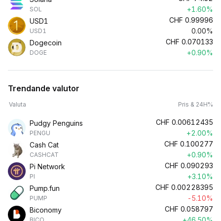
+1.60%
SOL
CHF
0.99996
USD1
0.00%
USD1
CHF
0.070133
Dogecoin
+0.90%
DOGE
Trendande valutor
Valuta
Pris & 24H%
CHF
0.00612435
Pudgy Penguins
+2.00%
PENGU
CHF
0.100277
Cash Cat
+0.90%
CASHCAT
CHF
0.090293
Pi Network
+3.10%
PI
CHF
0.00228395
Pump.fun
-5.10%
PUMP
CHF
0.058797
Biconomy
+46.50%
BICO