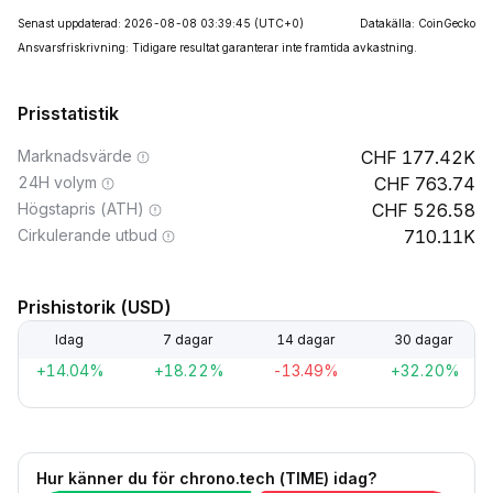
Senast uppdaterad: 2026-08-08 03:39:45
(UTC+0)
Datakälla: CoinGecko
Ansvarsfriskrivning: Tidigare resultat garanterar inte framtida avkastning.
Prisstatistik
Marknadsvärde
177.42K
24H volym
763.74
Högstapris (ATH)
526.58
Cirkulerande utbud
710.11K
Prishistorik (USD)
Idag
7 dagar
14 dagar
30 dagar
+14.04%
+18.22%
-13.49%
+32.20%
Hur känner du för chrono.tech (TIME) idag?