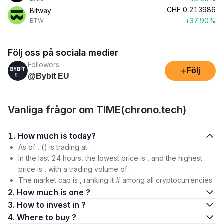
CHF
0.213986
Bitway
+37.90%
BTW
Följ oss på sociala medier
Followers
+
Följ
@Bybit EU
Vanliga frågor om TIME(chrono.tech)
1. How much is today?
As of , () is trading at .
In the last 24 hours, the lowest price is , and the highest
price is , with a trading volume of .
The market cap is , ranking it # among all cryptocurrencies.
2. How much is one ?
3. How to invest in ?
4. Where to buy ?