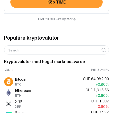
Köp TIME
→
TIME till CHF-kalkylator
Populära kryptovalutor
Search
Kryptovalutor med högst marknadsvärde
Valuta
Pris & 24H%
CHF
64,982.00
Bitcoin
+0.80%
BTC
CHF
1,916.56
Ethereum
+0.60%
ETH
CHF
1.037
XRP
-0.60%
XRP
CHF
74.32
Solana