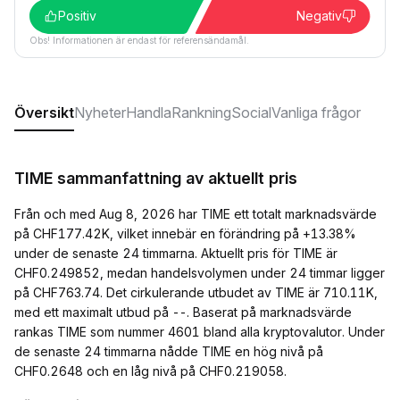
Positiv
Negativ
Obs! Informationen är endast för referensändamål.
Översikt
Nyheter
Handla
Rankning
Social
Vanliga frågor
TIME sammanfattning av aktuellt pris
Från och med Aug 8, 2026 har TIME ett totalt marknadsvärde
på CHF177.42K, vilket innebär en förändring på +13.38%
under de senaste 24 timmarna. Aktuellt pris för TIME är
CHF0.249852, medan handelsvolymen under 24 timmar ligger
på CHF763.74. Det cirkulerande utbudet av TIME är 710.11K,
med ett maximalt utbud på --. Baserat på marknadsvärde
rankas TIME som nummer 4601 bland alla kryptovalutor. Under
de senaste 24 timmarna nådde TIME en hög nivå på
CHF0.2648 och en låg nivå på CHF0.219058.