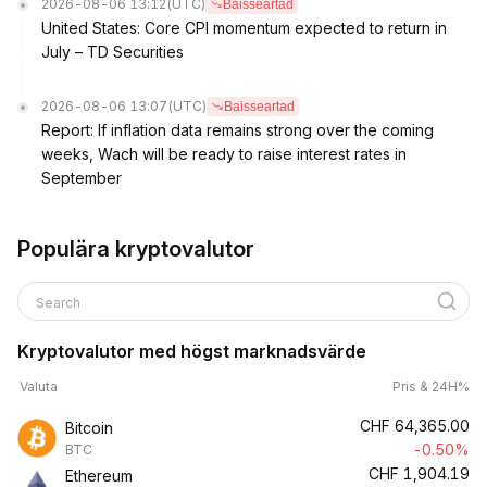
2026-08-06 13:12
(UTC)
Baisseartad
United States: Core CPI momentum expected to return in
July – TD Securities
2026-08-06 13:07
(UTC)
Baisseartad
Report: If inflation data remains strong over the coming
weeks, Wach will be ready to raise interest rates in
September
Populära kryptovalutor
Search
Kryptovalutor med högst marknadsvärde
Valuta
Pris & 24H%
CHF
64,365.00
Bitcoin
-0.50%
BTC
CHF
1,904.19
Ethereum