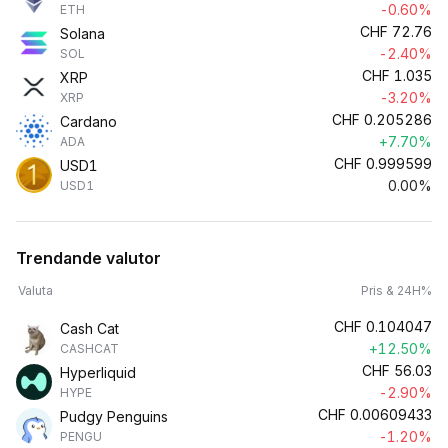
-0.60%
ETH
CHF
72.76
Solana
-2.40%
SOL
CHF
1.035
XRP
-3.20%
XRP
CHF
0.205286
Cardano
+7.70%
ADA
CHF
0.999599
USD1
0.00%
USD1
Trendande valutor
Valuta
Pris & 24H%
CHF
0.104047
Cash Cat
+12.50%
CASHCAT
CHF
56.03
Hyperliquid
-2.90%
HYPE
CHF
0.00609433
Pudgy Penguins
-1.20%
PENGU