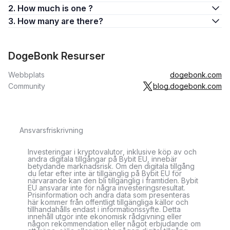
2. How much is one ?
3. How many are there?
DogeBonk Resurser
Webbplats
dogebonk.com
Community
blog.dogebonk.com
Ansvarsfriskrivning
Investeringar i kryptovalutor, inklusive köp av och
andra digitala tillgångar på Bybit EU, innebär
betydande marknadsrisk. Om den digitala tillgång
du letar efter inte är tillgänglig på Bybit EU för
närvarande kan den bli tillgänglig i framtiden. Bybit
EU ansvarar inte för några investeringsresultat.
Prisinformation och andra data som presenteras
här kommer från offentligt tillgängliga källor och
tillhandahålls endast i informationssyfte. Detta
innehåll utgör inte ekonomisk rådgivning eller
någon rekommendation eller något erbjudande om