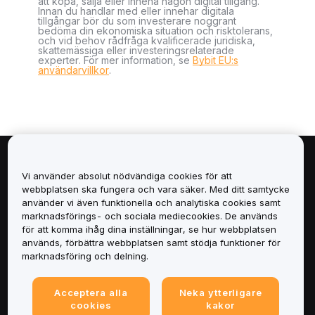
att köpa, sälja eller inneha någon digital tillgång.
Innan du handlar med eller innehar digitala
tillgångar bör du som investerare noggrant
bedöma din ekonomiska situation och risktolerans,
och vid behov rådfråga kvalificerade juridiska,
skattemässiga eller investeringsrelaterade
experter. För mer information, se
Bybit EU:s
användarvillkor
.
Om
Vi använder absolut nödvändiga cookies för att
webbplatsen ska fungera och vara säker. Med ditt samtycke
Tjänster
använder vi även funktionella och analytiska cookies samt
marknadsförings- och sociala mediecookies. De används
för att komma ihåg dina inställningar, se hur webbplatsen
Support
används, förbättra webbplatsen samt stödja funktioner för
marknadsföring och delning.
Produkter
Acceptera alla
Neka ytterligare
Juridiskt
cookies
kakor