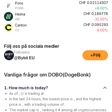
CHF
0.02114307
Pons
+9.00%
PONS
CHF
0.189778
Heima
-31.50%
HEI
CHF
0.095293
Canton
-9.00%
CC
Följ oss på sociala medier
Followers
+
Följ
@Bybit EU
Vanliga frågor om DOBO(DogeBonk)
1. How much is today?
As of , () is trading at .
In the last 24 hours, the lowest price is , and the highest
price is , with a trading volume of .
The market cap is , ranking it # among all cryptocurrencies.