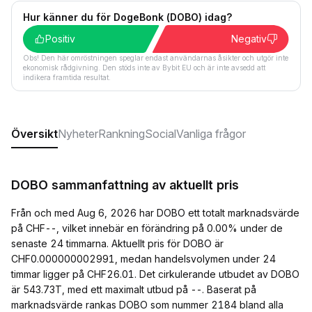
Hur känner du för DogeBonk (DOBO) idag?
Positiv
Negativ
Obs! Den här omröstningen speglar endast användarnas åsikter och utgör inte
ekonomisk rådgivning. Den stöds inte av Bybit EU och är inte avsedd att
indikera framtida resultat.
Översikt
Nyheter
Rankning
Social
Vanliga frågor
DOBO sammanfattning av aktuellt pris
Från och med Aug 6, 2026 har DOBO ett totalt marknadsvärde
på CHF--, vilket innebär en förändring på 0.00% under de
senaste 24 timmarna. Aktuellt pris för DOBO är
CHF0.000000002991, medan handelsvolymen under 24
timmar ligger på CHF26.01. Det cirkulerande utbudet av DOBO
är 543.73T, med ett maximalt utbud på --. Baserat på
marknadsvärde rankas DOBO som nummer 2184 bland alla