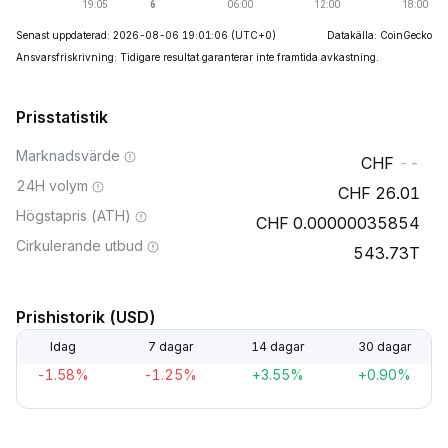
Senast uppdaterad: 2026-08-06 19:01:06
(UTC+0)
Datakälla: CoinGecko
Ansvarsfriskrivning: Tidigare resultat garanterar inte framtida avkastning.
Prisstatistik
Marknadsvärde
--
24H volym
26.01
Högstapris (ATH)
0.00000035854
Cirkulerande utbud
543.73T
Prishistorik (USD)
Idag
7 dagar
14 dagar
30 dagar
-1.58%
-1.25%
+3.55%
+0.90%