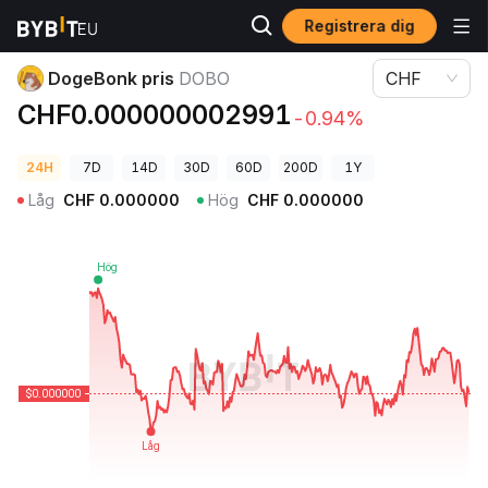
Registrera dig
Kryptopriser
DogeBonk pris DOBO
DogeBonk pris
DOBO
CHF
CHF0.000000002991
-0.94%
24H
7D
14D
30D
60D
200D
1Y
Låg
CHF
0.000000
Hög
CHF
0.000000