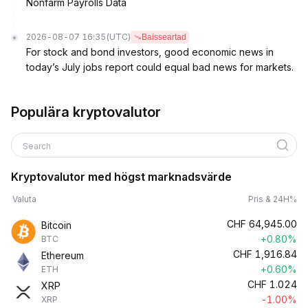
Nonfarm Payrolls Data
2026-08-07 16:35
(UTC)
Baisseartad
For stock and bond investors, good economic news in
today’s July jobs report could equal bad news for markets.
Populära kryptovalutor
Search
Kryptovalutor med högst marknadsvärde
Valuta
Pris & 24H%
CHF
64,945.00
Bitcoin
+0.80%
BTC
CHF
1,916.84
Ethereum
+0.60%
ETH
CHF
1.024
XRP
-1.00%
XRP