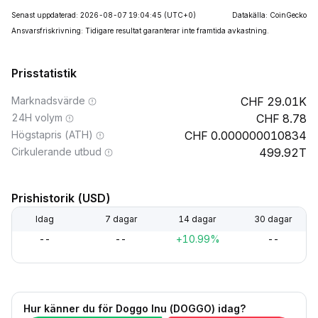
Senast uppdaterad: 2026-08-07 19:04:45
(UTC+0)
Datakälla: CoinGecko
Ansvarsfriskrivning: Tidigare resultat garanterar inte framtida avkastning.
Prisstatistik
Marknadsvärde
29.01K
24H volym
8.78
Högstapris (ATH)
0.000000010834
Cirkulerande utbud
499.92T
Prishistorik (USD)
Idag
7 dagar
14 dagar
30 dagar
--
--
+10.99%
--
Hur känner du för Doggo Inu (DOGGO) idag?