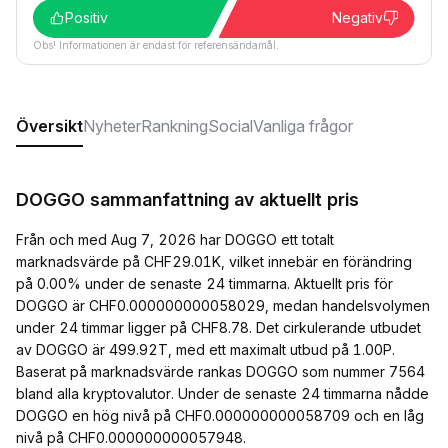
Positiv
Negativ
Obs! Informationen är endast för referensändamål.
Översikt
Nyheter
Rankning
Social
Vanliga frågor
DOGGO sammanfattning av aktuellt pris
Från och med Aug 7, 2026 har DOGGO ett totalt
marknadsvärde på CHF29.01K, vilket innebär en förändring
på 0.00% under de senaste 24 timmarna. Aktuellt pris för
DOGGO är CHF0.000000000058029, medan handelsvolymen
under 24 timmar ligger på CHF8.78. Det cirkulerande utbudet
av DOGGO är 499.92T, med ett maximalt utbud på 1.00P.
Baserat på marknadsvärde rankas DOGGO som nummer 7564
bland alla kryptovalutor. Under de senaste 24 timmarna nådde
DOGGO en hög nivå på CHF0.000000000058709 och en låg
nivå på CHF0.000000000057948.