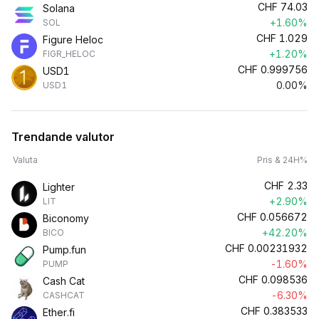
CHF
74.03
Solana
+1.60%
SOL
CHF
1.029
Figure Heloc
+1.20%
FIGR_HELOC
CHF
0.999756
USD1
0.00%
USD1
Trendande valutor
Valuta
Pris & 24H%
CHF
2.33
Lighter
+2.90%
LIT
CHF
0.056672
Biconomy
+42.20%
BICO
CHF
0.00231932
Pump.fun
-1.60%
PUMP
CHF
0.098536
Cash Cat
-6.30%
CASHCAT
CHF
0.383533
Ether.fi