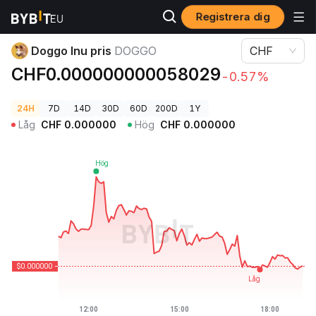
Registrera dig
Kryptopriser
Doggo Inu pris DOGGO
Doggo Inu pris
DOGGO
CHF
CHF0.000000000058029
-0.57%
24H
7D
14D
30D
60D
200D
1Y
Låg
CHF
0.000000
Hög
CHF
0.000000