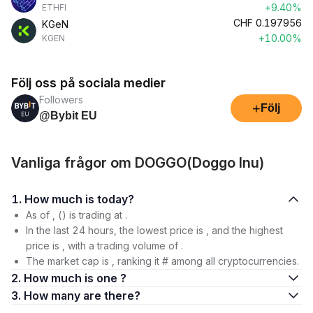
+9.40%
ETHFI
CHF
0.197956
KGeN
+10.00%
KGEN
Följ oss på sociala medier
Followers
+
Följ
@Bybit EU
Vanliga frågor om DOGGO(Doggo Inu)
1. How much is today?
As of , () is trading at .
In the last 24 hours, the lowest price is , and the highest
price is , with a trading volume of .
The market cap is , ranking it # among all cryptocurrencies.
2. How much is one ?
3. How many are there?