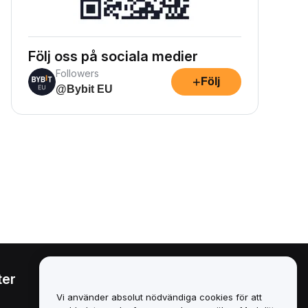
Följ oss på sociala medier
Followers
+
Följ
@Bybit EU
ter
Juridiskt
Vi använder absolut nödvändiga cookies för att
Policy för intressekonflikter