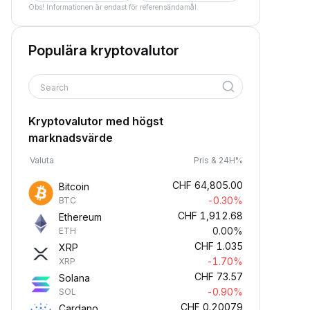
Obs! Informationen är endast för referensändamål.
Populära kryptovalutor
Search
Kryptovalutor med högst
marknadsvärde
Valuta
Pris & 24H%
CHF
64,805.00
Bitcoin
-0.30%
BTC
CHF
1,912.68
Ethereum
0.00%
ETH
CHF
1.035
XRP
-1.70%
XRP
CHF
73.57
Solana
-0.90%
SOL
CHF
0.20079
Cardano