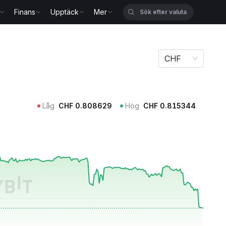
Finans
Upptäck
Mer
CHF
Låg
CHF
0.808629
Hög
CHF
0.815344