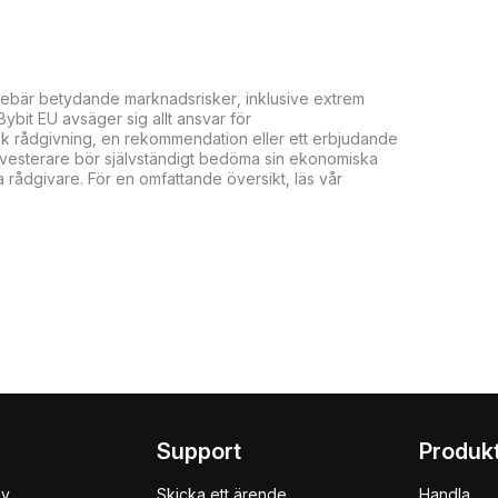
innebär betydande marknadsrisker, inklusive extrem
. Bybit EU avsäger sig allt ansvar för
isk rådgivning, en rekommendation eller ett erbjudande
. Investerare bör självständigt bedöma sin ekonomiska
 rådgivare. För en omfattande översikt, läs vår
Support
Produk
uy
Skicka ett ärende
Handla