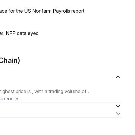
ace for the US Nonfarm Payrolls report
lar, NFP data eyed
Chain)
highest price is , with a trading volume of .
urrencies.