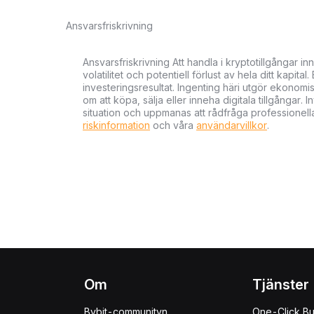
Ansvarsfriskrivning
Ansvarsfriskrivning Att handla i kryptotillgångar 
volatilitet och potentiell förlust av hela ditt kapital
investeringsresultat. Ingenting häri utgör ekonom
om att köpa, sälja eller inneha digitala tillgångar
situation och uppmanas att rådfråga professionella
riskinformation
och våra
användarvillkor
.
Om
Tjänster
Bybit-communityn
One-Click B