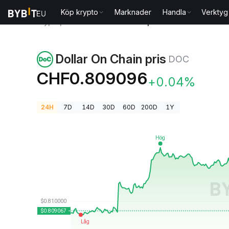
Köp krypto
Marknader
Handla
Verktyg
Kryptopriser
Dollar On Chain pris DOC
Dollar On Chain pris
DOC
CHF0.809096
+0.04%
24H
7D
14D
30D
60D
200D
1Y