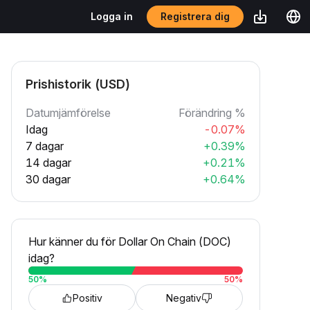
Registrera dig
Logga in
Prishistorik (USD)
Datumjämförelse
Förändring %
Idag
-0.07%
7 dagar
+0.39%
14 dagar
+0.21%
30 dagar
+0.64%
Hur känner du för Dollar On Chain (DOC)
idag?
50
%
50
%
Positiv
Negativ