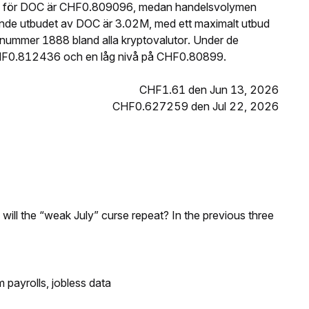
ris för DOC är CHF0.809096, medan handelsvolymen
ande utbudet av DOC är 3.02M, med ett maximalt utbud
ummer 1888 bland alla kryptovalutor. Under de
HF0.812436 och en låg nivå på CHF0.80899.
CHF1.61 den Jun 13, 2026
CHF0.627259 den Jul 22, 2026
; will the “weak July” curse repeat? In the previous three
 payrolls, jobless data