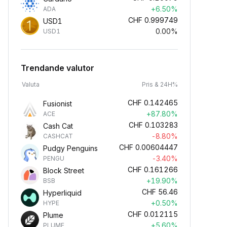
+6.50%
ADA
CHF
0.999749
USD1
0.00%
USD1
Trendande valutor
Valuta
Pris & 24H%
CHF
0.142465
Fusionist
+87.80%
ACE
CHF
0.103283
Cash Cat
-8.80%
CASHCAT
CHF
0.00604447
Pudgy Penguins
-3.40%
PENGU
CHF
0.161266
Block Street
+19.90%
BSB
CHF
56.46
Hyperliquid
+0.50%
HYPE
CHF
0.012115
Plume
+5.60%
PLUME