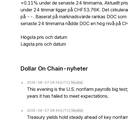
+0.11% under de senaste 24 timmarna. Aktuellt p
under 24 timmar ligger på CHF53.76K. Det cirkuler
på --. Baserat på marknadsvärde rankas DOC som n
senaste 24 timmarna nådde DOC en hög nivå på C
Högsta pris och datum
Lägsta pris och datum
Dollar On Chain-nyheter
2026-08-07 09:24
(UTC)
Neutral
This evening is the U.S. nonfarm payrolls big test
years it has failed to meet expectations.
2026-08-07 08:44
(UTC)
Neutral
Treasury yields hold steady ahead of key nonfarm