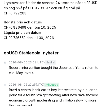
kryptovalutor. Under de senaste 24 timmarna nådde EBUSD
en hög nivå på CHF0.798137 och en låg nivå på
CHF0.792288.
Högsta pris och datum
CHF0.826498 den Jun 10, 2025
Lägsta pris och datum
CHF0.736553 den Jul 30, 2026
ebUSD Stablecoin-nyheter
2026-08-05 23:01
(UTC)
Neutral
Record intervention bought the Japanese Yen a return to
mid-May levels.
2026-08-05 22:25
(UTC)
haussig
Brazil’s central bank cut its key interest rate by a quarter
point for a fourth straight meeting after new data showed
economic growth moderating and inflation slowing more
than expected.