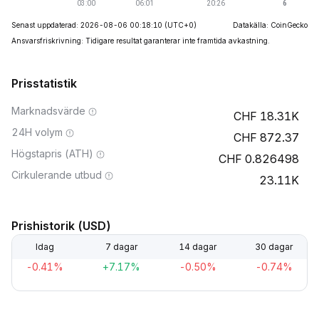
Senast uppdaterad: 2026-08-06 00:18:10
(UTC+0)
Datakälla: CoinGecko
Ansvarsfriskrivning: Tidigare resultat garanterar inte framtida avkastning.
Prisstatistik
Marknadsvärde
18.31K
24H volym
872.37
Högstapris (ATH)
0.826498
Cirkulerande utbud
23.11K
Prishistorik (USD)
Idag
7 dagar
14 dagar
30 dagar
-0.41%
+7.17%
-0.50%
-0.74%