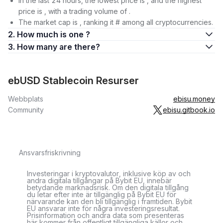
In the last 24 hours, the lowest price is , and the highest
price is , with a trading volume of .
The market cap is , ranking it # among all cryptocurrencies.
2. How much is one ?
3. How many are there?
ebUSD Stablecoin Resurser
Webbplats
ebisu.money
Community
ebisu.gitbook.io
Ansvarsfriskrivning
Investeringar i kryptovalutor, inklusive köp av och
andra digitala tillgångar på Bybit EU, innebär
betydande marknadsrisk. Om den digitala tillgång
du letar efter inte är tillgänglig på Bybit EU för
närvarande kan den bli tillgänglig i framtiden. Bybit
EU ansvarar inte för några investeringsresultat.
Prisinformation och andra data som presenteras
här kommer från offentligt tillgängliga källor och