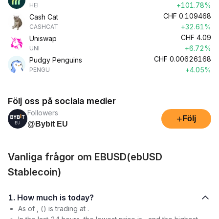
+101.78%
HEI
CHF
0.109468
Cash Cat
+32.61%
CASHCAT
CHF
4.09
Uniswap
+6.72%
UNI
CHF
0.00626168
Pudgy Penguins
+4.05%
PENGU
Följ oss på sociala medier
Followers
+
Följ
@Bybit EU
Vanliga frågor om EBUSD(ebUSD
Stablecoin)
1. How much is today?
As of , () is trading at .