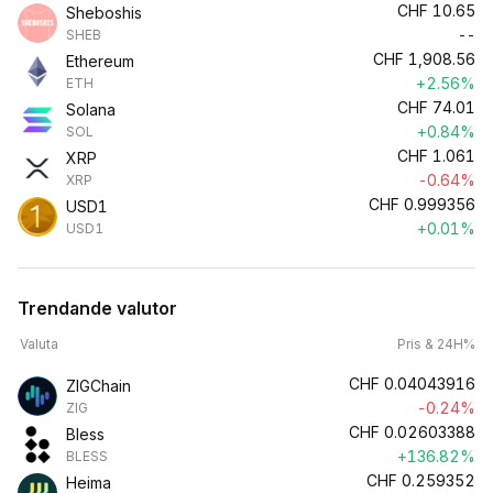
CHF
10.65
Sheboshis
--
SHEB
CHF
1,908.56
Ethereum
+2.56%
ETH
CHF
74.01
Solana
+0.84%
SOL
CHF
1.061
XRP
-0.64%
XRP
CHF
0.999356
USD1
+0.01%
USD1
Trendande valutor
Valuta
Pris & 24H%
CHF
0.04043916
ZIGChain
-0.24%
ZIG
CHF
0.02603388
Bless
+136.82%
BLESS
CHF
0.259352
Heima