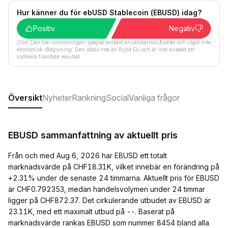
Hur känner du för ebUSD Stablecoin (EBUSD) idag?
Positiv
Negativ
Obs! Den här omröstningen speglar endast användarnas åsikter och utgör inte
ekonomisk rådgivning. Den stöds inte av Bybit EU och är inte avsedd att
indikera framtida resultat.
Översikt
Nyheter
Rankning
Social
Vanliga frågor
EBUSD sammanfattning av aktuellt pris
Från och med Aug 6, 2026 har EBUSD ett totalt
marknadsvärde på CHF18.31K, vilket innebär en förändring på
+2.31% under de senaste 24 timmarna. Aktuellt pris för EBUSD
är CHF0.792353, medan handelsvolymen under 24 timmar
ligger på CHF872.37. Det cirkulerande utbudet av EBUSD är
23.11K, med ett maximalt utbud på --. Baserat på
marknadsvärde rankas EBUSD som nummer 8454 bland alla