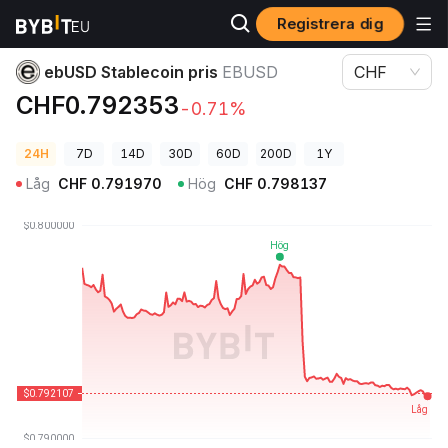
Registrera dig
Kryptopriser
ebUSD Stablecoin pris EBUSD
ebUSD Stablecoin pris
EBUSD
CHF
CHF0.792353
-0.71%
24H
7D
14D
30D
60D
200D
1Y
Låg
CHF
0.791970
Hög
CHF
0.798137