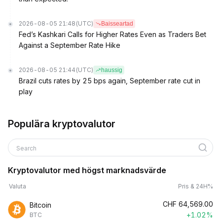
2026-08-05 21:48
(UTC)
Baisseartad
Fed’s Kashkari Calls for Higher Rates Even as Traders Bet
Against a September Rate Hike
2026-08-05 21:44
(UTC)
haussig
Brazil cuts rates by 25 bps again, September rate cut in
play
Populära kryptovalutor
Search
Kryptovalutor med högst marknadsvärde
Valuta
Pris & 24H%
CHF
64,569.00
Bitcoin
+1.02%
BTC